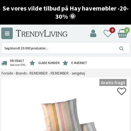
Se vores vilde tilbud på Hay havemøbler -20-
30% 🌞
0
0
FRI FRAGT
GLADE KUNDER
E-MÆRKET
køb over 699,-
Forside
›
Brands
›
REMEMBER
›
REMEMBER - sengetøj
Gratis fragt