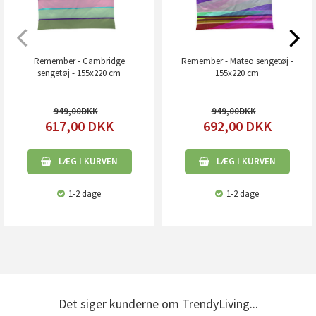
Remember - Cambridge
Remember - Mateo sengetøj -
sengetøj - 155x220 cm
155x220 cm
949,00
949,00
617,00
DKK
692,00
DKK
LÆG I KURVEN
LÆG I KURVEN
1-2 dage
1-2 dage
Det siger kunderne om TrendyLiving...