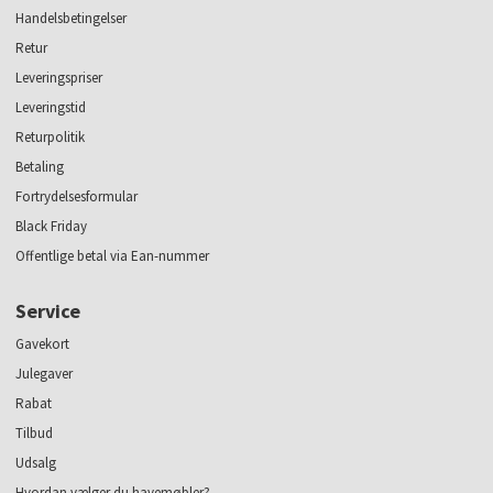
Handelsbetingelser
Retur
Leveringspriser
Leveringstid
Returpolitik
Betaling
Fortrydelsesformular
Black Friday
Offentlige betal via Ean-nummer
Service
Gavekort
Julegaver
Rabat
Tilbud
Udsalg
Hvordan vælger du havemøbler?