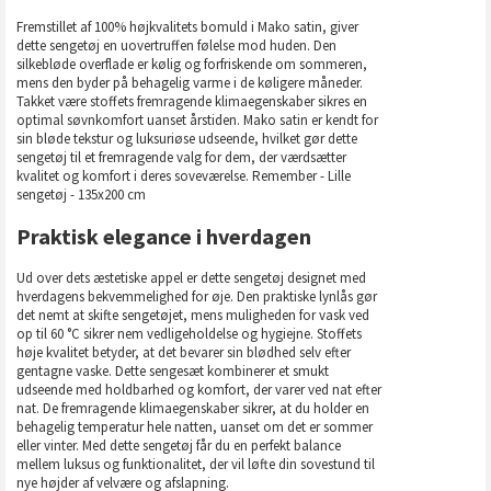
Fremstillet af 100% højkvalitets bomuld i Mako satin, giver
dette sengetøj en uovertruffen følelse mod huden. Den
silkebløde overflade er kølig og forfriskende om sommeren,
mens den byder på behagelig varme i de køligere måneder.
Takket være stoffets fremragende klimaegenskaber sikres en
optimal søvnkomfort uanset årstiden. Mako satin er kendt for
sin bløde tekstur og luksuriøse udseende, hvilket gør dette
sengetøj til et fremragende valg for dem, der værdsætter
kvalitet og komfort i deres soveværelse. Remember - Lille
sengetøj - 135x200 cm
Praktisk elegance i hverdagen
Ud over dets æstetiske appel er dette sengetøj designet med
hverdagens bekvemmelighed for øje. Den praktiske lynlås gør
det nemt at skifte sengetøjet, mens muligheden for vask ved
op til 60 °C sikrer nem vedligeholdelse og hygiejne. Stoffets
høje kvalitet betyder, at det bevarer sin blødhed selv efter
gentagne vaske. Dette sengesæt kombinerer et smukt
udseende med holdbarhed og komfort, der varer ved nat efter
nat. De fremragende klimaegenskaber sikrer, at du holder en
behagelig temperatur hele natten, uanset om det er sommer
eller vinter. Med dette sengetøj får du en perfekt balance
mellem luksus og funktionalitet, der vil løfte din sovestund til
nye højder af velvære og afslapning.