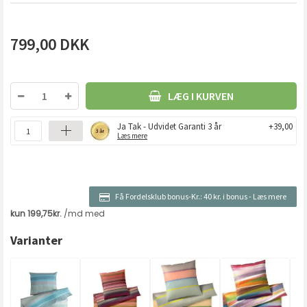
799,00
DKK
LÆG I KURVEN
Ja Tak - Udvidet Garanti 3 år
+39,00
Læs mere
Få Fordelsklub bonus-Kr.:
40 kr. i bonus
-
Læs mere
Varianter