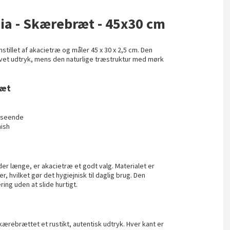
cia - Skærebræt - 45x30 cm
tillet af akacietræ og måler 45 x 30 x 2,5 cm. Den
avet udtryk, mens den naturlige træstruktur med mørk
ræt
udseende
nish
der længe, er akacietræ et godt valg. Materialet er
, hvilket gør det hygiejnisk til daglig brug. Den
ing uden at slide hurtigt.
kærebrættet et rustikt, autentisk udtryk. Hver kant er