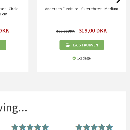
æt - Circle
Andersen Furniture - Skærebræt - Medium
22 cm
DKK
319,00
DKK
399,00
N
LÆG I KURVEN
1-2 dage
ing...