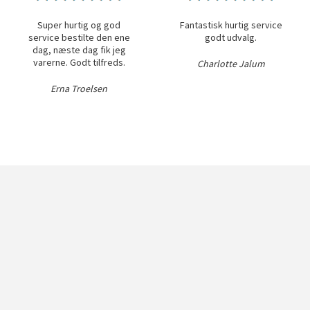
Super hurtig og god
Fantastisk hurtig service
service bestilte den ene
godt udvalg.
dag, næste dag fik jeg
varerne. Godt tilfreds.
Charlotte Jalum
Erna Troelsen
on osv.
Service
Kundeser
Gavekort
Ofte stillede s
Julegaver
Om os