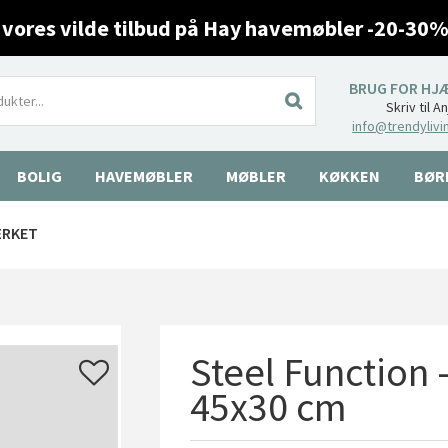
 vores vilde tilbud på Hay havemøbler -20-30%
BRUG FOR HJ
Skriv til A
info@trendylivi
BOLIG
HAVEMØBLER
MØBLER
KØKKEN
BØR
ÆRKET
Steel Function 
45x30 cm