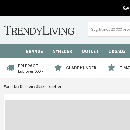
Se
BRANDS
NYHEDER
OUTLET
UDSALG
FRI FRAGT
GLADE KUNDER
E-M
køb over 699,-
Forside
›
Køkken
›
Skærebrætter