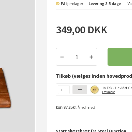
På fjernlager
Levering
3-5 dage
Va
349,00
DKK
Tilkøb
(vælges inden hovedprod
Ja Tak - Udvidet Ga
Læs mere
Stort skærebræt fra Steel Function