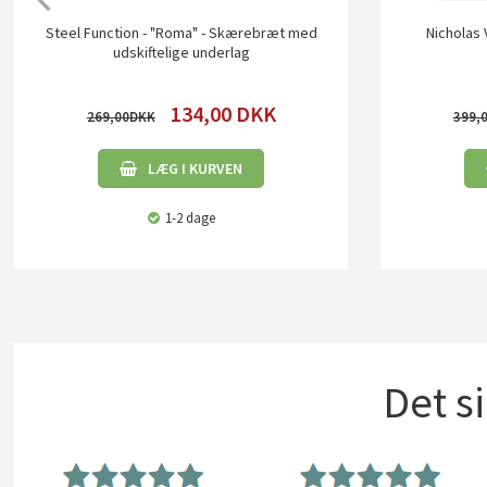
Steel Function - "Roma" - Skærebræt med
Nicholas 
udskiftelige underlag
134,00
DKK
269,00
399,
LÆG I KURVEN
1-2 dage
Det s