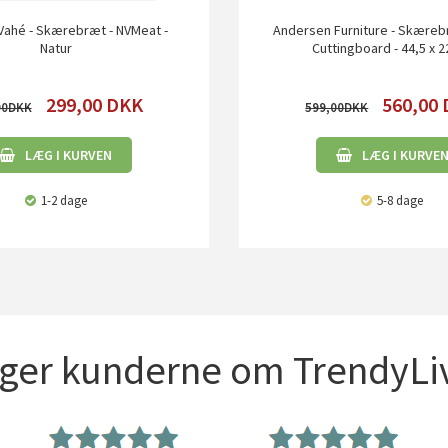
Vahé - Skærebræt - NVMeat -
Andersen Furniture - Skærebr
Natur
Cuttingboard - 44,5 x 
299,00
DKK
560,00
00
599,00
LÆG I KURVEN
LÆG I KURVE
1-2 dage
5-8 dage
iger kunderne om TrendyLiv