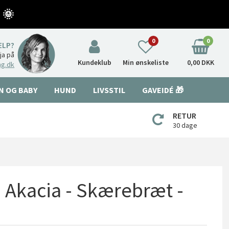
 🌞
0
0
ÆLP?
nja på
Kundeklub
Min ønskeliste
0,00 DKK
ng.dk
N OG BABY
HUND
LIVSSTIL
GAVEIDÉ 🎁
RETUR
30 dage
- Akacia - Skærebræt -