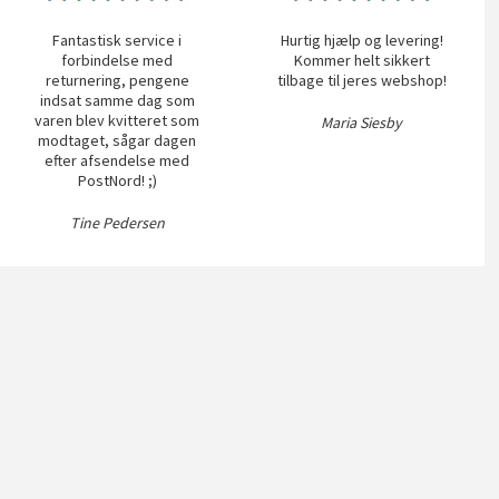
Fantastisk service i
Hurtig hjælp og levering!
forbindelse med
Kommer helt sikkert
returnering, pengene
tilbage til jeres webshop!
indsat samme dag som
varen blev kvitteret som
Maria Siesby
modtaget, sågar dagen
efter afsendelse med
PostNord! ;)
Tine Pedersen
vice
Kontakt
pørgsmål
Trendyliving A/S
Århusvej 25
8410 Rønde