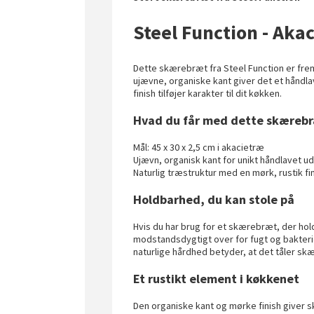
Steel Function - Aka
Dette skærebræt fra Steel Function er frems
ujævne, organiske kant giver det et håndl
finish tilføjer karakter til dit køkken.
Hvad du får med dette skæreb
Mål: 45 x 30 x 2,5 cm i akacietræ
Ujævn, organisk kant for unikt håndlavet 
Naturlig træstruktur med en mørk, rustik fi
Holdbarhed, du kan stole på
Hvis du har brug for et skærebræt, der hol
modstandsdygtigt over for fugt og bakterier
naturlige hårdhed betyder, at det tåler skær
Et rustikt element i køkkenet
Den organiske kant og mørke finish giver s