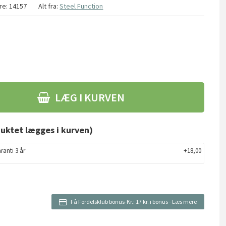
re:
14157
Alt fra:
Steel Function
LÆG I KURVEN
uktet lægges i kurven)
ranti 3 år
+18,00
Få Fordelsklub bonus-Kr.:
17 kr. i bonus
-
Læs mere