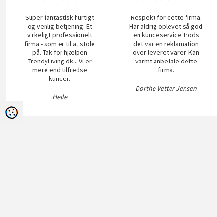
Super fantastisk hurtigt
Respekt for dette firma.
og venlig betjening. Et
Har aldrig oplevet så god
virkeligt professionelt
en kundeservice trods
firma - som er til at stole
det var en reklamation
på. Tak for hjælpen
over leveret varer. Kan
TrendyLiving.dk... Vi er
varmt anbefale dette
mere end tilfredse
firma.
kunder.
Dorthe Vetter Jensen
Helle
Menu
Retur, Reklamati
Persondatapolitik
Reklamation
Nyhedsbrev
Prismatch