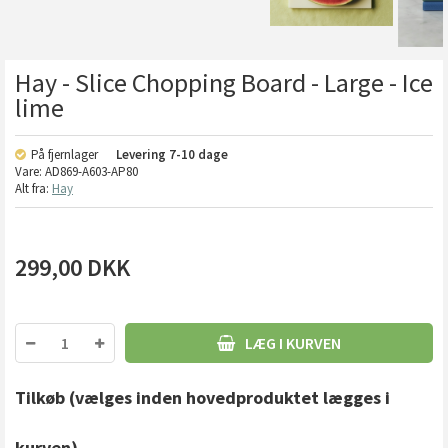
Hay - Slice Chopping Board - Large - Ice
lime
På fjernlager
Levering
7-10 dage
Vare:
AD869-A603-AP80
Alt fra:
Hay
299,00
DKK
LÆG I KURVEN
Tilkøb
(vælges inden hovedproduktet lægges i
kurven)