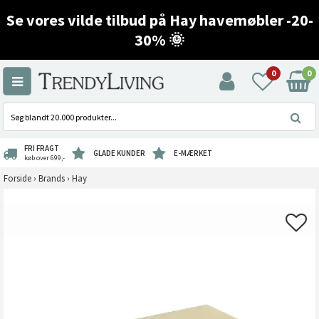
Se vores vilde tilbud på Hay havemøbler -20-
30% 🌞
0
0
FRI FRAGT
GLADE KUNDER
E-MÆRKET
køb over 699,-
Forside
›
Brands
›
Hay