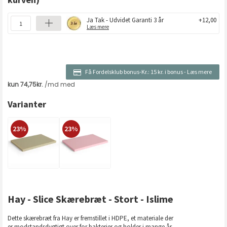
Ja Tak - Udvidet Garanti 3 år
+12,00
Læs mere
Få Fordelsklub bonus-Kr.:
15 kr. i bonus
-
Læs mere
Varianter
23%
23%
Hay - Slice Skærebræt - Stort - Islime
Dette skærebræt fra Hay er fremstillet i HDPE, et materiale der
er modstandsdygtigt over for bakterier og holder i mange år.