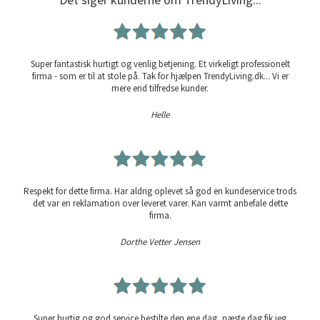
Super fantastisk hurtigt og venlig betjening. Et virkeligt professionelt
firma - som er til at stole på. Tak for hjælpen TrendyLiving.dk... Vi er
mere end tilfredse kunder.
Helle
Respekt for dette firma. Har aldrig oplevet så god en kundeservice trods
det var en reklamation over leveret varer. Kan varmt anbefale dette
firma.
Dorthe Vetter Jensen
Super hurtig og god service bestilte den ene dag, næste dag fik jeg