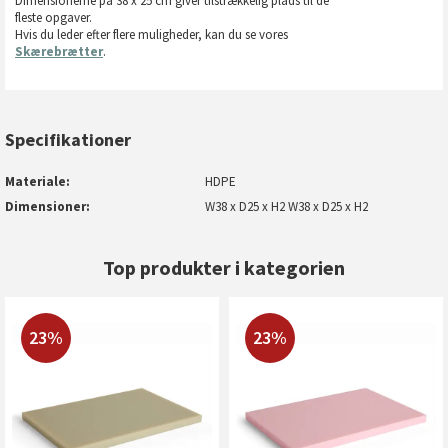
Dimensionerne på 38 x 25 cm giver tilstrækkelig plads til de
fleste opgaver.
Hvis du leder efter flere muligheder, kan du se vores
Skærebrætter
.
Specifikationer
Materiale
HDPE
Dimensioner
W38 x D25 x H2 W38 x D25 x H2
Top produkter i kategorien
23%
23%