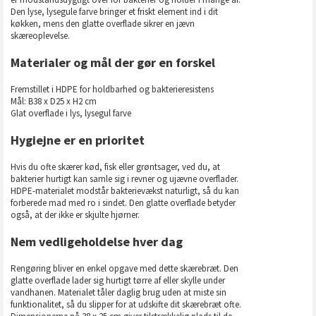
Den lyse, lysegule farve bringer et friskt element ind i dit
køkken, mens den glatte overflade sikrer en jævn
skæreoplevelse.
Materialer og mål der gør en forskel
Fremstillet i HDPE for holdbarhed og bakterieresistens
Mål: B38 x D25 x H2 cm
Glat overflade i lys, lysegul farve
Hygiejne er en prioritet
Hvis du ofte skærer kød, fisk eller grøntsager, ved du, at
bakterier hurtigt kan samle sig i revner og ujævne overflader.
HDPE-materialet modstår bakterievækst naturligt, så du kan
forberede mad med ro i sindet. Den glatte overflade betyder
også, at der ikke er skjulte hjørner.
Nem vedligeholdelse hver dag
Rengøring bliver en enkel opgave med dette skærebræt. Den
glatte overflade lader sig hurtigt tørre af eller skylle under
vandhanen. Materialet tåler daglig brug uden at miste sin
funktionalitet, så du slipper for at udskifte dit skærebræt ofte.