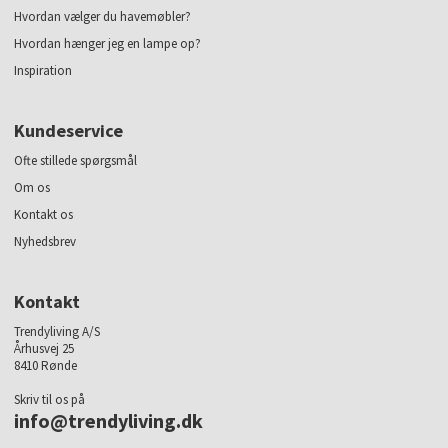
Hvordan vælger du havemøbler?
Hvordan hænger jeg en lampe op?
Inspiration
Kundeservice
Ofte stillede spørgsmål
Om os
Kontakt os
Nyhedsbrev
Kontakt
Trendyliving A/S
Århusvej 25
8410 Rønde
Skriv til os på
info@trendyliving.dk