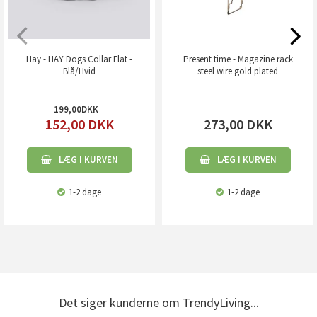
Hay - HAY Dogs Collar Flat -
Present time - Magazine rack
Blå/Hvid
steel wire gold plated
199,00
152,00
DKK
273,00
DKK
LÆG I KURVEN
LÆG I KURVEN
1-2 dage
1-2 dage
Det siger kunderne om TrendyLiving...