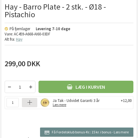
Hay - Barro Plate - 2 stk. - Ø18 -
Pistachio
På fjernlager
Levering
7-10 dage
Vare:
AC459-A668-AI60-03DF
Alt fra:
Hay
299,00
DKK
LÆG I KURVEN
Ja Tak - Udvidet Garanti 3 år
+12,00
Læs mere
Få Fordelsklub bonus-Kr.:
15 kr. i bonus
-
Læs mere