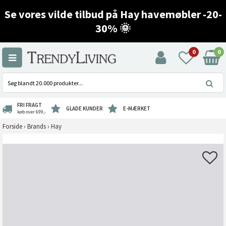
Se vores vilde tilbud på Hay havemøbler -20-
30% 🌞
0
0
FRI FRAGT
GLADE KUNDER
E-MÆRKET
køb over 699,-
Forside
›
Brands
›
Hay