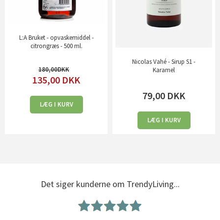
L:A Bruket - opvaskemiddel -
citrongræs - 500 ml.
Nicolas Vahé - Sirup S1 -
180,00
Karamel
135,00
DKK
79,00
DKK
LÆG I KURV
LÆG I KURV
Det siger kunderne om TrendyLiving...