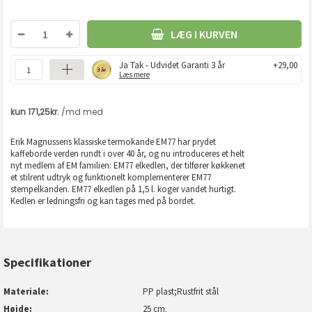
LÆG I KURVEN
Ja Tak - Udvidet Garanti 3 år
+29,00
Læs mere
Erik Magnussens klassiske termokande EM77 har prydet
kaffeborde verden rundt i over 40 år, og nu introduceres et helt
nyt medlem af EM familien: EM77 elkedlen, der tilfører køkkenet
et stilrent udtryk og funktionelt komplementerer EM77
stempelkanden. EM77 elkedlen på 1,5 l. koger vandet hurtigt.
Kedlen er ledningsfri og kan tages med på bordet.
Specifikationer
Materiale
PP plast;Rustfrit stål
Højde
25 cm.