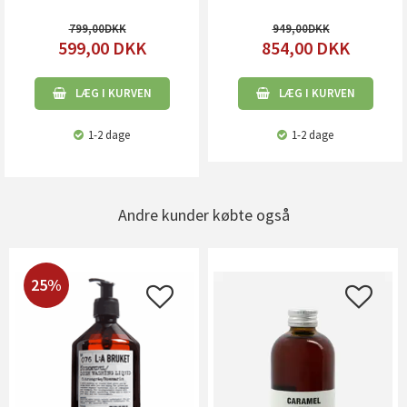
799,00
949,00
599,00
DKK
854,00
DKK
LÆG I KURVEN
LÆG I KURVEN
1-2 dage
1-2 dage
Andre kunder købte også
25%