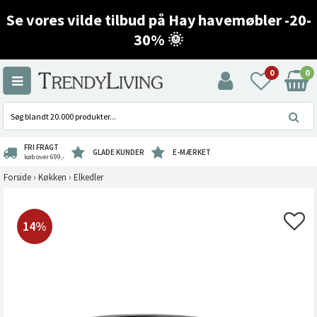
Se vores vilde tilbud på Hay havemøbler -20-
30% 🌞
0
0
FRI FRAGT
GLADE KUNDER
E-MÆRKET
køb over 699,-
Forside
›
Køkken
›
Elkedler
14%