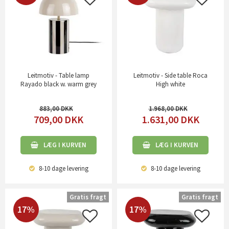
Leitmotiv - Table lamp
Leitmotiv - Side table Roca
Rayado black w. warm grey
High white
883,00
1.968,00
709,00
DKK
1.631,00
DKK
LÆG I KURVEN
LÆG I KURVEN
8-10 dage
levering
8-10 dage
levering
Gratis fragt
Gratis fragt
17%
17%