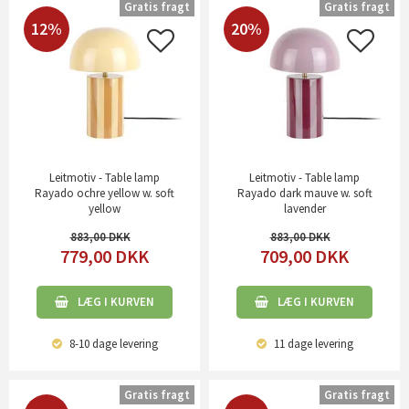
Gratis fragt
Gratis fragt
12%
20%
Leitmotiv - Table lamp
Leitmotiv - Table lamp
Rayado ochre yellow w. soft
Rayado dark mauve w. soft
yellow
lavender
883,00
883,00
779,00
DKK
709,00
DKK
LÆG I KURVEN
LÆG I KURVEN
8-10 dage
levering
11 dage
levering
Gratis fragt
Gratis fragt