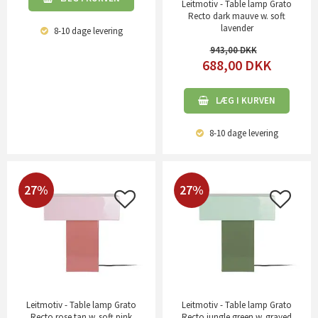
Leitmotiv - Table lamp Grato
Recto dark mauve w. soft
lavender
8-10 dage
levering
943,00
688,00
DKK
LÆG I KURVEN
8-10 dage
levering
27%
27%
Leitmotiv - Table lamp Grato
Leitmotiv - Table lamp Grato
Recto rose tan w. soft pink
Recto jungle green w. grayed