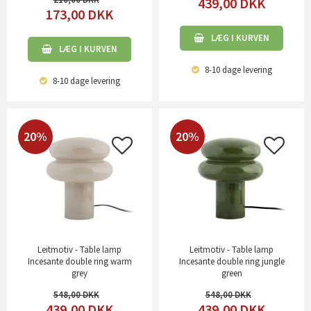
439,00
DKK
173,00
DKK
LÆG I KURVEN
LÆG I KURVEN
8-10 dage
levering
8-10 dage
levering
20%
20%
Leitmotiv - Table lamp
Leitmotiv - Table lamp
Incesante double ring warm
Incesante double ring jungle
grey
green
548,00
548,00
439,00
DKK
439,00
DKK