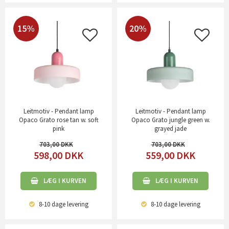
15%
20%
Leitmotiv - Pendant lamp
Leitmotiv - Pendant lamp
Opaco Grato rose tan w. soft
Opaco Grato jungle green w.
pink
grayed jade
703,00
703,00
598,00
DKK
559,00
DKK
LÆG I KURVEN
LÆG I KURVEN
8-10 dage
levering
8-10 dage
levering