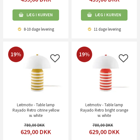
LÆG I KURVEN
LÆG I KURVEN
8-10 dage
levering
11 dage
levering
19%
19%
Leitmotiv - Table lamp
Leitmotiv - Table lamp
Rayado Retro citrine yellow
Rayado Retro bright orange
w. white
w. white
780,00
780,00
629,00
DKK
629,00
DKK