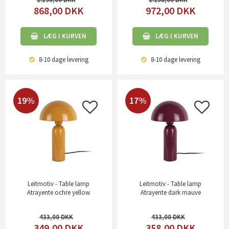
868,00
DKK
972,00
DKK
LÆG I KURVEN
LÆG I KURVEN
8-10 dage
levering
8-10 dage
levering
19%
17%
Leitmotiv - Table lamp
Leitmotiv - Table lamp
Atrayente ochre yellow
Atrayente dark mauve
433,00
433,00
349,00
DKK
358,00
DKK