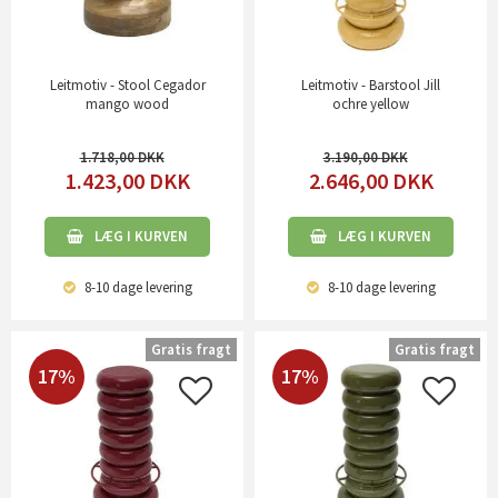
Leitmotiv - Stool Cegador
Leitmotiv - Barstool Jill
mango wood
ochre yellow
1.718,00
3.190,00
1.423,00
DKK
2.646,00
DKK
LÆG I KURVEN
LÆG I KURVEN
8-10 dage
levering
8-10 dage
levering
Gratis fragt
Gratis fragt
17%
17%