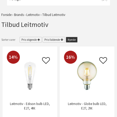
Forside
›
Brands
›
Leitmotiv
›
Tilbud Leitmotiv
Tilbud Leitmotiv
Sorter varer
Pris stigende
Pris faldende
Nyeste
14%
16%
Leitmotiv - Edison bulb LED,
Leitmotiv - Globe bulb LED,
E27, 4W.
E27, 2W.