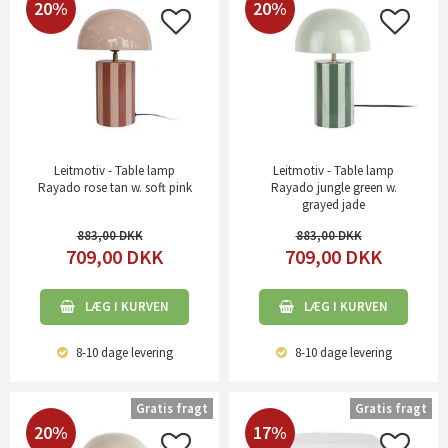
20%
20%
Leitmotiv - Table lamp
Leitmotiv - Table lamp
Rayado rose tan w. soft pink
Rayado jungle green w.
grayed jade
883,00
883,00
709,00
DKK
709,00
DKK
LÆG I KURVEN
LÆG I KURVEN
8-10 dage
levering
8-10 dage
levering
Gratis fragt
Gratis fragt
20%
17%