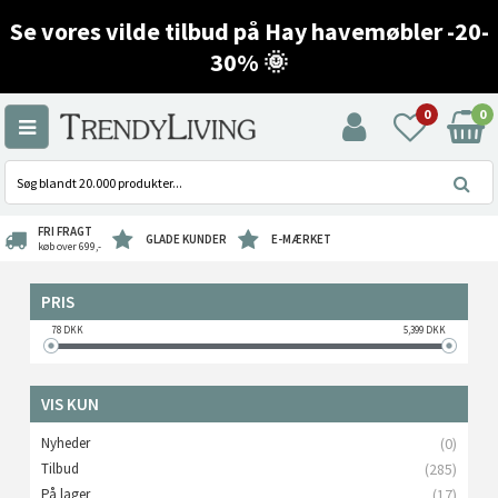
Se vores vilde tilbud på Hay havemøbler -20-
30% 🌞
0
0
FRI FRAGT
GLADE KUNDER
E-MÆRKET
køb over 699,-
PRIS
78
DKK
5,399
DKK
VIS KUN
Nyheder
(0)
Tilbud
(285)
På lager
(17)