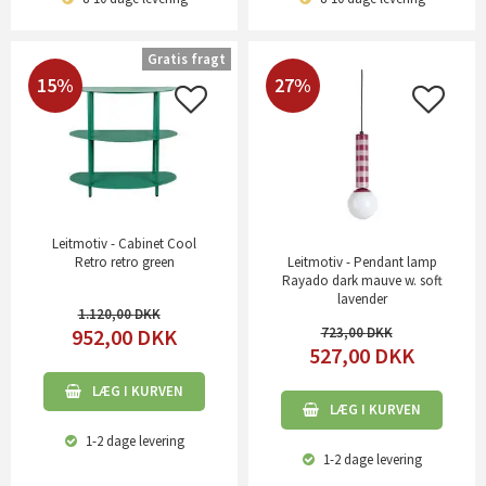
Gratis fragt
15%
27%
Leitmotiv - Cabinet Cool
Retro retro green
Leitmotiv - Pendant lamp
Rayado dark mauve w. soft
lavender
1.120,00
952,00
DKK
723,00
527,00
DKK
LÆG I KURVEN
LÆG I KURVEN
1-2 dage
levering
1-2 dage
levering