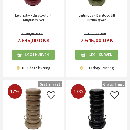
Leitmotiv - Barstool Jill
Leitmotiv - Barstool Jill
burgundy red
luxury green
3.190,00
3.190,00
2.646,00
DKK
2.646,00
DKK
LÆG I KURVEN
LÆG I KURVEN
8-10 dage
levering
8-10 dage
levering
Gratis fragt
Gratis fragt
17%
17%