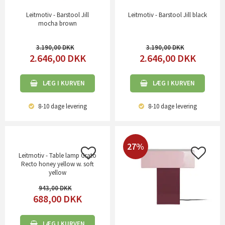
Leitmotiv - Barstool Jill
Leitmotiv - Barstool Jill black
mocha brown
3.190,00
3.190,00
2.646,00
DKK
2.646,00
DKK
LÆG I KURVEN
LÆG I KURVEN
8-10 dage
levering
8-10 dage
levering
27%
Leitmotiv - Table lamp Grato
Recto honey yellow w. soft
yellow
943,00
688,00
DKK
LÆG I KURVEN