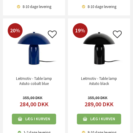
8-10 dage
levering
8-10 dage
levering
20%
19%
Leitmotiv - Table lamp
Leitmotiv - Table lamp
Astuto cobalt blue
Astuto black
355,00
355,00
284,00
DKK
289,00
DKK
LÆG I KURVEN
LÆG I KURVEN
1-2 dage
levering
8-10 dage
levering