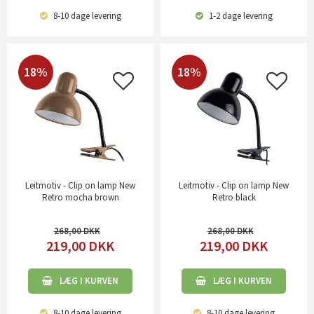
8-10 dage
levering
1-2 dage
levering
18%
18%
Leitmotiv - Clip on lamp New
Leitmotiv - Clip on lamp New
Retro mocha brown
Retro black
268,00
268,00
219,00
DKK
219,00
DKK
LÆG I KURVEN
LÆG I KURVEN
8-10 dage
levering
8-10 dage
levering