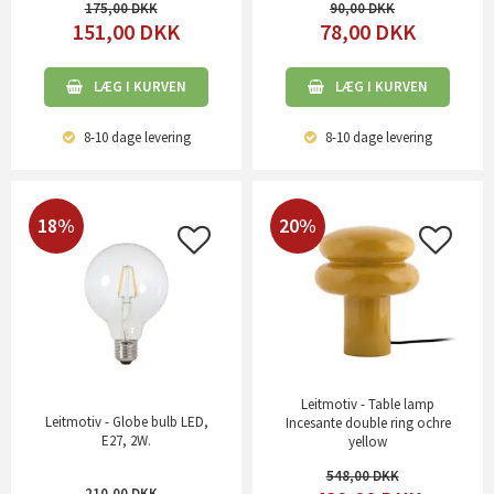
175,00
90,00
151,00
DKK
78,00
DKK
LÆG I KURVEN
LÆG I KURVEN
8-10 dage
levering
8-10 dage
levering
18%
20%
Leitmotiv - Table lamp
Leitmotiv - Globe bulb LED,
Incesante double ring ochre
E27, 2W.
yellow
548,00
210,00