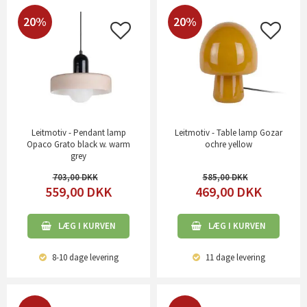
20%
20%
Leitmotiv - Pendant lamp
Leitmotiv - Table lamp Gozar
Opaco Grato black w. warm
ochre yellow
grey
703,00
585,00
559,00
DKK
469,00
DKK
LÆG I KURVEN
LÆG I KURVEN
8-10 dage
levering
11 dage
levering