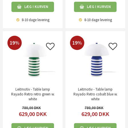
LÆG I KURVEN
LÆG I KURVEN
8-10 dage
levering
8-10 dage
levering
19%
19%
Leitmotiv - Table lamp
Leitmotiv - Table lamp
Rayado Retro retro green w.
Rayado Retro cobalt blue w.
white
white
780,00
780,00
629,00
DKK
629,00
DKK