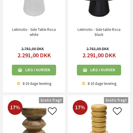
Leitmotiv - Side Table Roca
Leitmotiv - Side table Roca
white
black
2.763,00
2.763,00
2.291,00
DKK
2.291,00
DKK
LÆG I KURVEN
LÆG I KURVEN
8-10 dage
levering
8-10 dage
levering
Gratis fragt
Gratis fragt
17%
17%