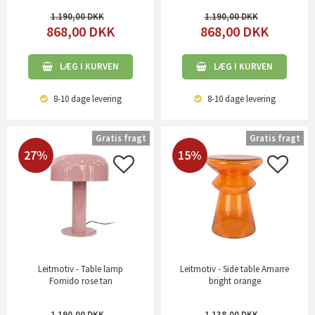
1.190,00
1.190,00
868,00
DKK
868,00
DKK
LÆG I KURVEN
LÆG I KURVEN
8-10 dage
levering
8-10 dage
levering
Gratis fragt
Gratis fragt
27%
15%
Leitmotiv - Table lamp
Leitmotiv - Side table Amarre
Fornido rose tan
bright orange
1.190,00
1.138,00