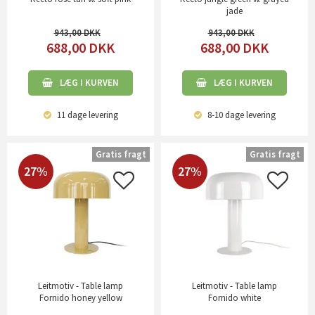
jade
943,00
943,00
688,00
DKK
688,00
DKK
LÆG I KURVEN
LÆG I KURVEN
11 dage
levering
8-10 dage
levering
Gratis fragt
Gratis fragt
27%
27%
Leitmotiv - Table lamp
Leitmotiv - Table lamp
Fornido honey yellow
Fornido white