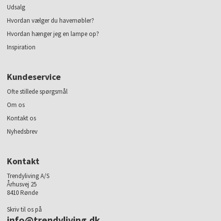
Udsalg
Hvordan vælger du havemøbler?
Hvordan hænger jeg en lampe op?
Inspiration
Kundeservice
Ofte stillede spørgsmål
Om os
Kontakt os
Nyhedsbrev
Kontakt
Trendyliving A/S
Århusvej 25
8410 Rønde
Skriv til os på
info@trendyliving.dk