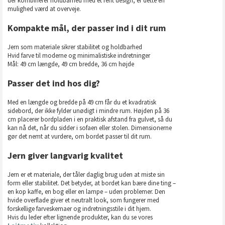
der kombinerer holdbarhed med et rent design, er dette en
mulighed værd at overveje.
Kompakte mål, der passer ind i dit rum
Jern som materiale sikrer stabilitet og holdbarhed
Hvid farve til moderne og minimalistiske indretninger
Mål: 49 cm længde, 49 cm bredde, 36 cm højde
Passer det ind hos dig?
Med en længde og bredde på 49 cm får du et kvadratisk
sidebord, der ikke fylder unødigt i mindre rum. Højden på 36
cm placerer bordpladen i en praktisk afstand fra gulvet, så du
kan nå det, når du sidder i sofaen eller stolen. Dimensionerne
gør det nemt at vurdere, om bordet passer til dit rum.
Jern giver langvarig kvalitet
Jern er et materiale, der tåler daglig brug uden at miste sin
form eller stabilitet. Det betyder, at bordet kan bære dine ting –
en kop kaffe, en bog eller en lampe – uden problemer. Den
hvide overflade giver et neutralt look, som fungerer med
forskellige farveskemaer og indretningsstile i dit hjem.
Hvis du leder efter lignende produkter, kan du se vores