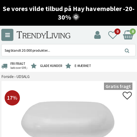
Se vores vilde tilbud på Hay havemøbler -20-
30% 🌞
0
0
FRI FRAGT
GLADE KUNDER
E-MÆRKET
køb over 699,-
Forside
›
UDSALG
Gratis fragt
17%