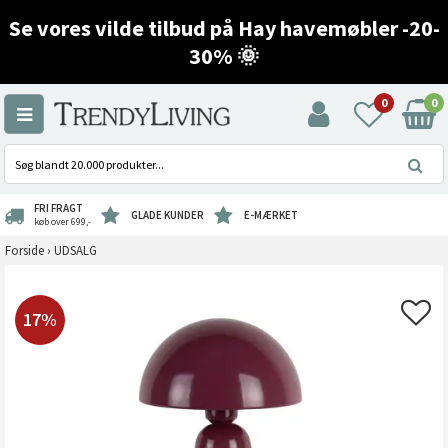
Se vores vilde tilbud på Hay havemøbler -20-
30% 🌞
0
0
FRI FRAGT
GLADE KUNDER
E-MÆRKET
køb over 699,-
Forside
›
UDSALG
17%