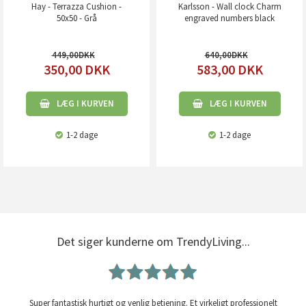
Hay - Terrazza Cushion -
Karlsson - Wall clock Charm
50x50 - Grå
engraved numbers black
449,00
640,00
350,00
DKK
583,00
DKK
LÆG I KURVEN
LÆG I KURVEN
1-2 dage
1-2 dage
Det siger kunderne om TrendyLiving...
Super fantastisk hurtigt og venlig betjening. Et virkeligt professionelt