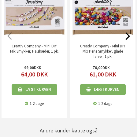
Creativ Company - Mini DIY
Creativ Company - Mini DIY
Mix Smykker, Halskæder, 1 pk.
Mix Perle Smykker, glade
farver, 1 pk.
99,00
76,00
64,00
DKK
61,00
DKK
LÆG I KURVEN
LÆG I KURVEN
1-2 dage
1-2 dage
Andre kunder købte også