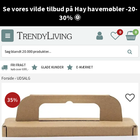
Se vores vilde tilbud på Hay havemøbler -20-
30% 🌞
0
0
FRI FRAGT
GLADE KUNDER
E-MÆRKET
køb over 699,-
Forside
›
UDSALG
35%