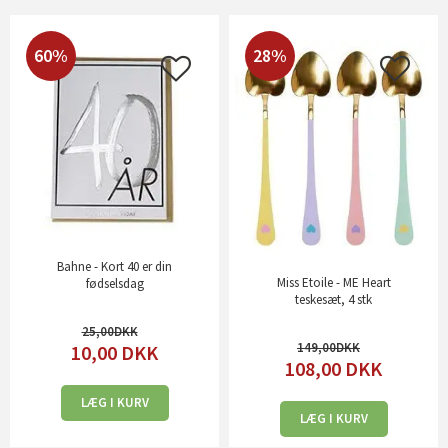
60%
28%
Bahne - Kort 40 er din
Miss Etoile - ME Heart
fødselsdag
teskesæt, 4 stk
25,00
149,00
10,00
DKK
108,00
DKK
LÆG I KURV
LÆG I KURV