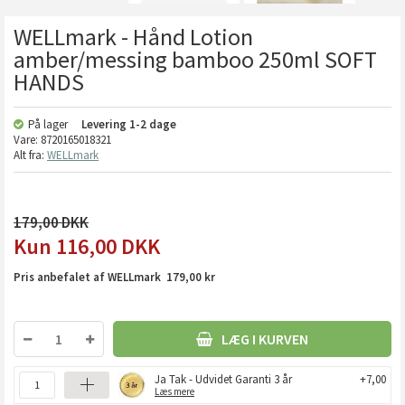
WELLmark - Hånd Lotion
amber/messing bamboo 250ml SOFT
HANDS
På lager
Levering
1-2 dage
Vare:
8720165018321
Alt fra:
WELLmark
179,00
116,00
DKK
Pris anbefalet af WELLmark 179,00 kr
LÆG I KURVEN
Ja Tak - Udvidet Garanti 3 år
+7,00
Læs mere