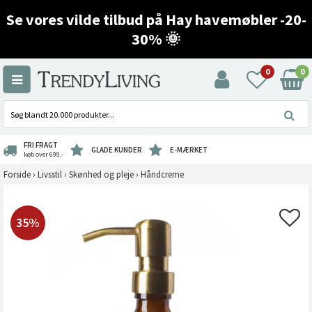
Se vores vilde tilbud på Hay havemøbler -20-
30% 🌞
0
0
FRI FRAGT
GLADE KUNDER
E-MÆRKET
køb over 699,-
Forside
›
Livsstil
›
Skønhed og pleje
›
Håndcreme
35%