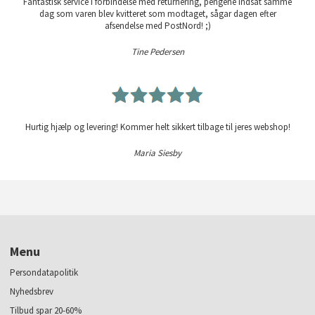
Fantastisk service i forbindelse med returnering, pengene indsat samme
dag som varen blev kvitteret som modtaget, sågar dagen efter
afsendelse med PostNord! ;)
Tine Pedersen
Hurtig hjælp og levering! Kommer helt sikkert tilbage til jeres webshop!
Maria Siesby
Menu
Persondatapolitik
Nyhedsbrev
Tilbud spar 20-60%