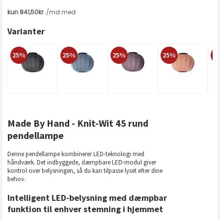
Varianter
25%
25%
25%
25%
2
Made By Hand - Knit-Wit 45 rund
pendellampe
Denne pendellampe kombinerer LED-teknologi med
håndværk. Det indbyggede, dæmpbare LED-modul giver
kontrol over belysningen, så du kan tilpasse lyset efter dine
behov.
Intelligent LED-belysning med dæmpbar
funktion til enhver stemning i hjemmet