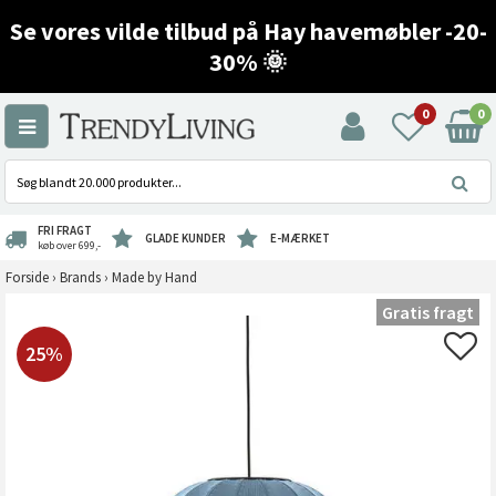
Se vores vilde tilbud på Hay havemøbler -20-
30% 🌞
0
0
FRI FRAGT
GLADE KUNDER
E-MÆRKET
køb over 699,-
Forside
›
Brands
›
Made by Hand
Gratis fragt
25%