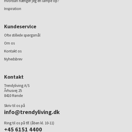
Hvordan hænger jeg en lampe op?
Inspiration
Kundeservice
Ofte stillede spørgsmål
Om os
Kontakt os
Nyhedsbrev
Kontakt
Trendyliving A/S
Århusvej 25
8410 Rønde
Skriv til os på
info@trendyliving.dk
Ring til os på tlf. (åben kl. 10-11)
+45 6151 4400