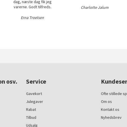
dag, næste dag fik jeg
varerne. Godt tilfreds.
Charlotte Jalum
Erna Troelsen
on osv.
Service
Kundeser
Gavekort
Ofte stillede s
Julegaver
Om os
Rabat
Kontakt os
Tilbud
Nyhedsbrev
Udsalg