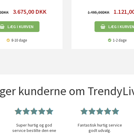
3.675,00
DKK
1.121,0
0
1.495,00
LÆG I KURVEN
LÆG I KURVE
8-10 dage
1-2 dage
iger kunderne om TrendyLiv
Super hurtig og god
Fantastisk hurtig service
service bestilte den ene
godt udvalg.