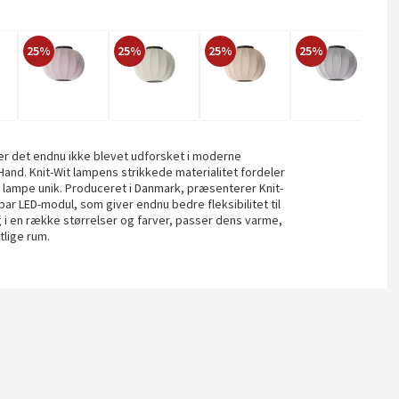
25%
25%
25%
25%
2
r det endnu ikke blevet udforsket i moderne
Hand. Knit-Wit lampens strikkede materialitet fordeler
 lampe unik. Produceret i Danmark, præsenterer Knit-
r LED-modul, som giver endnu bedre fleksibilitet til
ig i en række størrelser og farver, passer dens varme,
tlige rum.