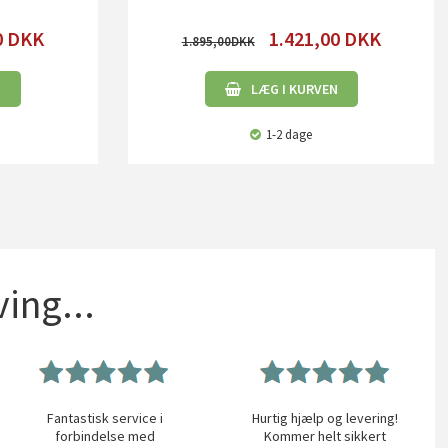
0
DKK
1.421,00
DKK
1.895,00
N
LÆG I KURVEN
1-2 dage
ing...
Fantastisk service i
Hurtig hjælp og levering!
forbindelse med
Kommer helt sikkert