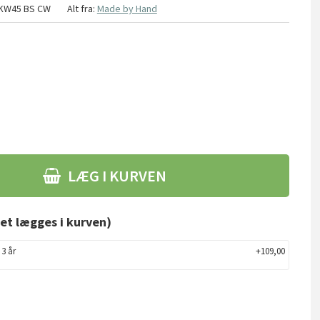
KW45 BS CW
Alt fra:
Made by Hand
LÆG I KURVEN
et lægges i kurven)
 3 år
+109,00