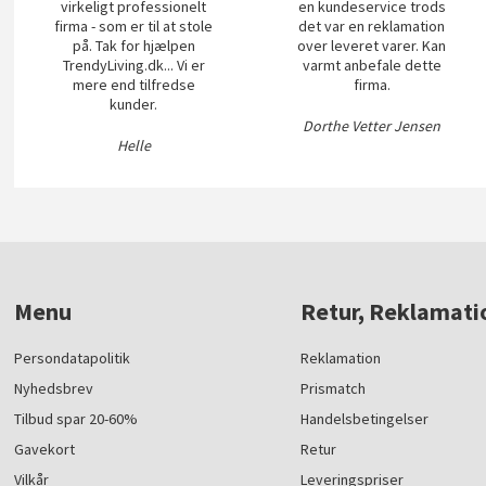
virkeligt professionelt
en kundeservice trods
firma - som er til at stole
det var en reklamation
på. Tak for hjælpen
over leveret varer. Kan
TrendyLiving.dk... Vi er
varmt anbefale dette
mere end tilfredse
firma.
kunder.
Dorthe Vetter Jensen
Helle
Menu
Retur, Reklamati
Persondatapolitik
Reklamation
Nyhedsbrev
Prismatch
Tilbud spar 20-60%
Handelsbetingelser
Gavekort
Retur
Vilkår
Leveringspriser