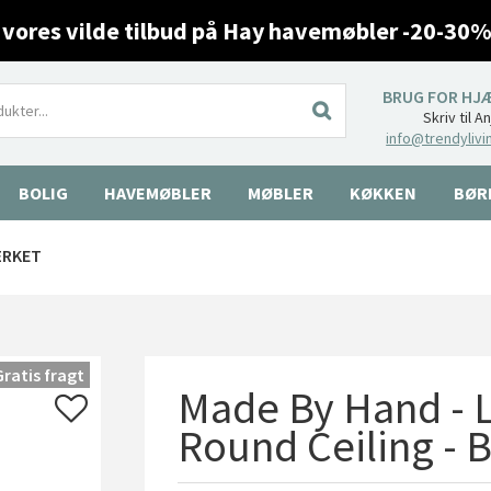
 vores vilde tilbud på Hay havemøbler -20-30%
BRUG FOR HJ
Skriv til A
info@trendylivi
BOLIG
HAVEMØBLER
MØBLER
KØKKEN
BØR
ÆRKET
Gratis fragt
Made By Hand - L
Round Ceiling - 