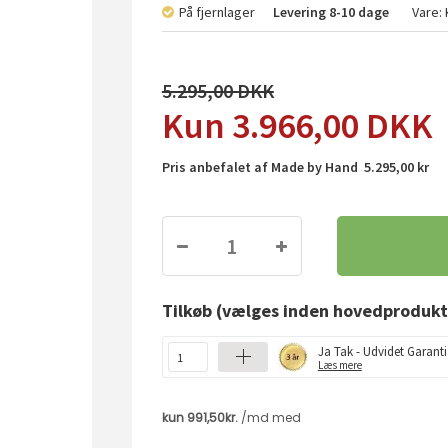
På fjernlager
Levering
8-10 dage
Vare:
5.295,00
3.966,00
DKK
Pris anbefalet af Made by Hand 5.295,00 kr
Tilkøb
(vælges inden hovedprodukt
Ja Tak - Udvidet Garanti
Læs mere