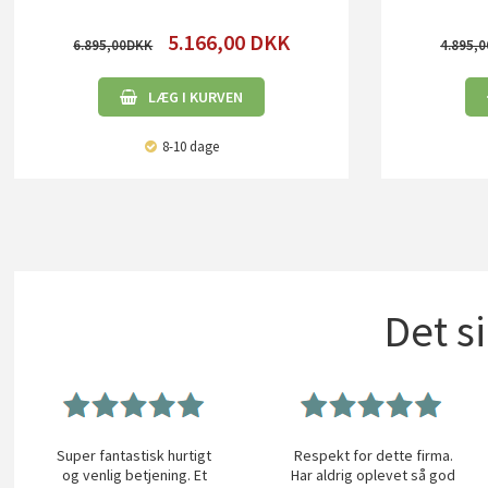
5.166,00
DKK
6.895,00
4.895,0
LÆG I KURVEN
8-10 dage
Det s
Super fantastisk hurtigt
Respekt for dette firma.
og venlig betjening. Et
Har aldrig oplevet så god