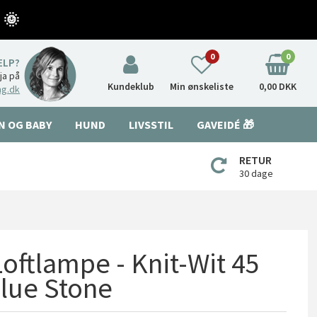
 🌞
0
0
ÆLP?
nja på
Kundeklub
Min ønskeliste
0,00 DKK
ng.dk
N OG BABY
HUND
LIVSSTIL
GAVEIDÉ 🎁
RETUR
30 dage
oftlampe - Knit-Wit 45
Blue Stone