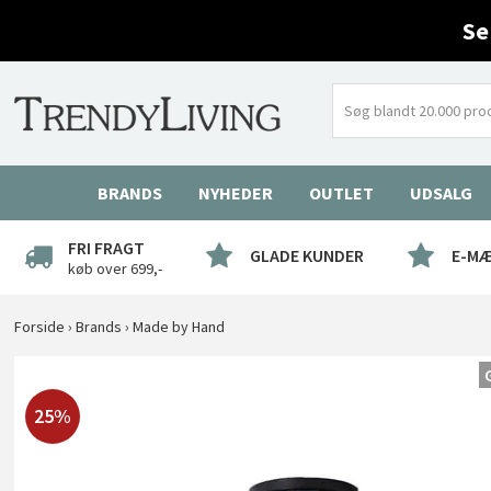
Se
BRANDS
NYHEDER
OUTLET
UDSALG
FRI FRAGT
GLADE KUNDER
E-M
køb over 699,-
Forside
›
Brands
›
Made by Hand
25%