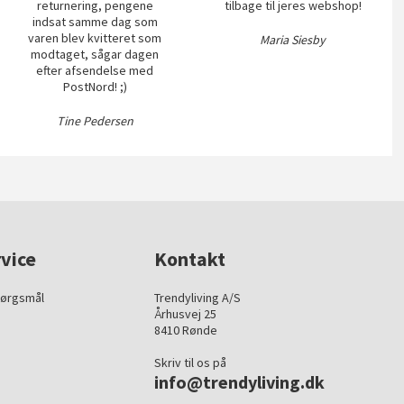
returnering, pengene
tilbage til jeres webshop!
indsat samme dag som
varen blev kvitteret som
Maria Siesby
modtaget, sågar dagen
efter afsendelse med
PostNord! ;)
Tine Pedersen
vice
Kontakt
pørgsmål
Trendyliving A/S
Århusvej 25
8410 Rønde
Skriv til os på
info@trendyliving.dk