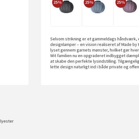
25%
25%
25%
Selvom strikning er et gammeldags håndværk, e
designlamper – en vision realiseret af Made by 
lyset gennem garnets mønster, hvilket gør hver
Wit familien nu en opgraderet indbygget dæmpba
at skabe den perfekte lysindstilling. Tilgængel
lette design naturligt ind i både private og offen
olyester