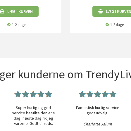
LÆG I KURVEN
LÆG I KURVE
1-2 dage
1-2 dage
iger kunderne om TrendyLiv
Super hurtig og god
Fantastisk hurtig service
service bestilte den ene
godt udvalg.
dag, næste dag fik jeg
varerne. Godt tilfreds.
Charlotte Jalum