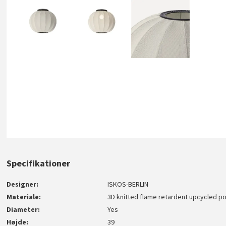
Specifikationer
Designer
ISKOS-BERLIN
Materiale
3D knitted flame retardent upcycled p
Diameter
Yes
Højde
39