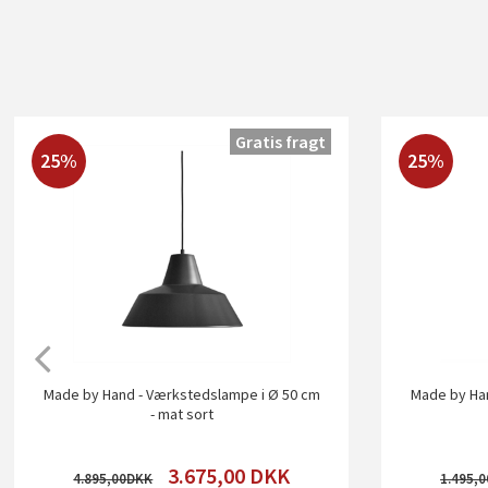
Gratis fragt
25%
25%
Made by Hand - Værkstedslampe i Ø 50 cm
Made by Ha
- mat sort
3.675,00
DKK
4.895,00
1.495,0