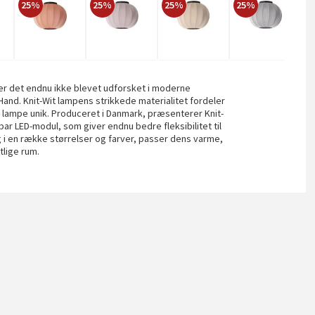
25%
25%
25%
25%
2
r det endnu ikke blevet udforsket i moderne
Hand. Knit-Wit lampens strikkede materialitet fordeler
 lampe unik. Produceret i Danmark, præsenterer Knit-
r LED-modul, som giver endnu bedre fleksibilitet til
ig i en række størrelser og farver, passer dens varme,
tlige rum.