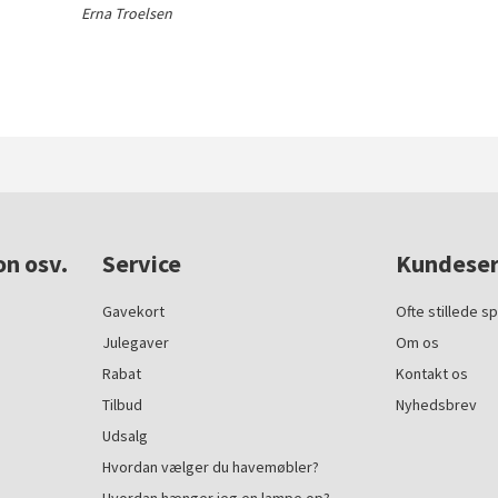
Erna Troelsen
on osv.
Service
Kundeser
Gavekort
Ofte stillede s
Julegaver
Om os
Rabat
Kontakt os
Tilbud
Nyhedsbrev
Udsalg
Hvordan vælger du havemøbler?