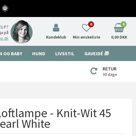
 🌞
0
0
ÆLP?
nja på
Kundeklub
Min ønskeliste
0,00 DKK
ng.dk
N OG BABY
HUND
LIVSSTIL
GAVEIDÉ 🎁
RETUR
30 dage
oftlampe - Knit-Wit 45
earl White