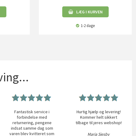
N
LÆG I KURVEN
1-2 dage
ing...
Fantastisk service i
Hurtig hjælp og levering!
forbindelse med
Kommer helt sikkert
returnering, pengene
tilbage til jeres webshop!
indsat samme dag som
varen blev kvitteret som
Maria Siesby