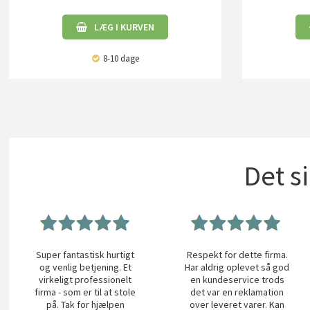
LÆG I KURVEN
8-10 dage
Det s
Super fantastisk hurtigt
Respekt for dette firma.
og venlig betjening. Et
Har aldrig oplevet så god
virkeligt professionelt
en kundeservice trods
firma - som er til at stole
det var en reklamation
på. Tak for hjælpen
over leveret varer. Kan