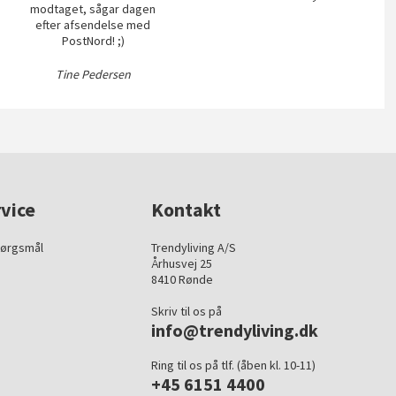
modtaget, sågar dagen
efter afsendelse med
PostNord! ;)
Tine Pedersen
vice
Kontakt
pørgsmål
Trendyliving A/S
Århusvej 25
8410 Rønde
Skriv til os på
info@trendyliving.dk
Ring til os på tlf. (åben kl. 10-11)
+45 6151 4400