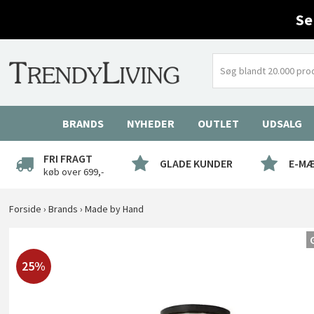
Se
BRANDS
NYHEDER
OUTLET
UDSALG
FRI FRAGT
GLADE KUNDER
E-M
køb over 699,-
Forside
›
Brands
›
Made by Hand
25%