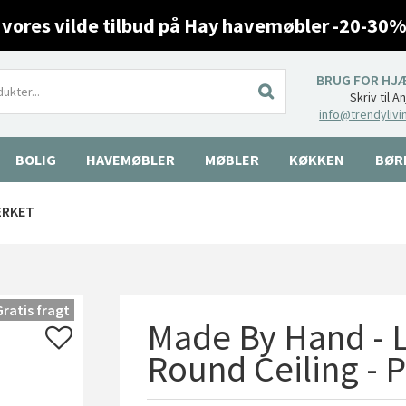
 vores vilde tilbud på Hay havemøbler -20-30%
BRUG FOR HJ
Skriv til A
info@trendylivi
BOLIG
HAVEMØBLER
MØBLER
KØKKEN
BØR
ÆRKET
Gratis fragt
Made By Hand - L
Round Ceiling - P