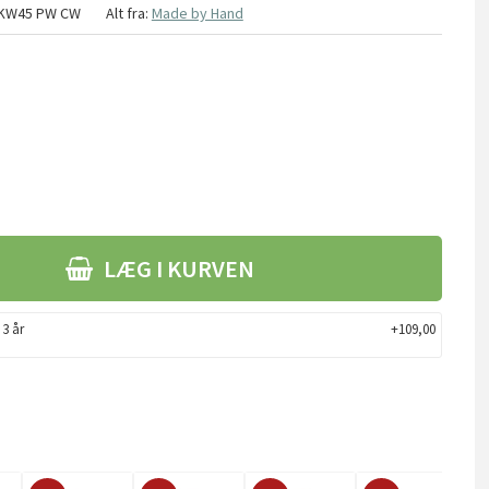
KW45 PW CW
Alt fra:
Made by Hand
LÆG I KURVEN
 3 år
+109,00