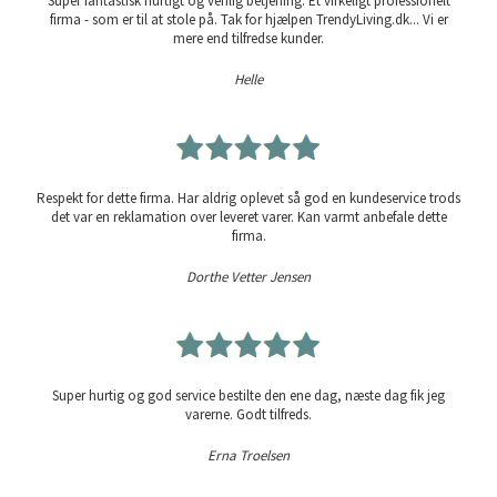
Super fantastisk hurtigt og venlig betjening. Et virkeligt professionelt
firma - som er til at stole på. Tak for hjælpen TrendyLiving.dk... Vi er
mere end tilfredse kunder.
Helle
Respekt for dette firma. Har aldrig oplevet så god en kundeservice trods
det var en reklamation over leveret varer. Kan varmt anbefale dette
firma.
Dorthe Vetter Jensen
Super hurtig og god service bestilte den ene dag, næste dag fik jeg
varerne. Godt tilfreds.
Erna Troelsen