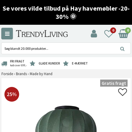
Se vores vilde tilbud på Hay havemøbler -20-
30% 🌞
0
0
FRI FRAGT
GLADE KUNDER
E-MÆRKET
køb over 699,-
Forside
›
Brands
›
Made by Hand
Gratis fragt
25%