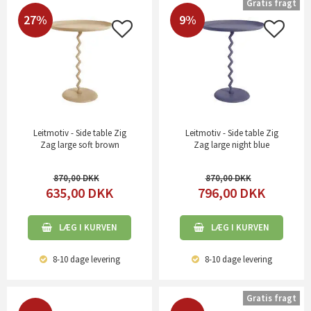
Gratis fragt
27%
9%
Leitmotiv - Side table Zig
Leitmotiv - Side table Zig
Zag large soft brown
Zag large night blue
870,00
870,00
635,00
DKK
796,00
DKK
LÆG I KURVEN
LÆG I KURVEN
8-10 dage
levering
8-10 dage
levering
Gratis fragt