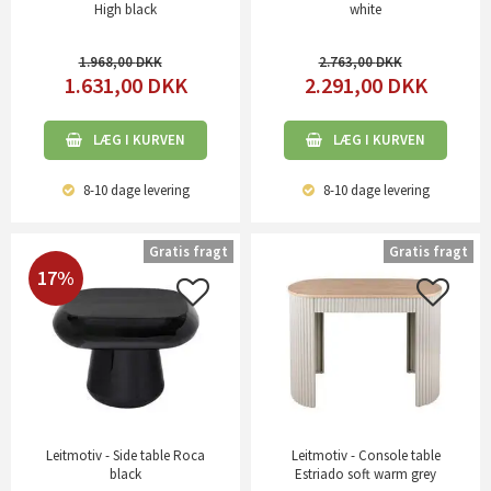
High black
white
1.968,00
2.763,00
1.631,00
DKK
2.291,00
DKK
LÆG I KURVEN
LÆG I KURVEN
8-10 dage
levering
8-10 dage
levering
Gratis fragt
Gratis fragt
17%
Leitmotiv - Side table Roca
Leitmotiv - Console table
black
Estriado soft warm grey