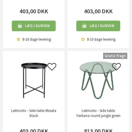
403,00
DKK
403,00
DKK
LÆG I KURVEN
LÆG I KURVEN
8-10 dage
levering
8-10 dage
levering
Gratis fragt
Leitmotiv - Side table Meseta
Leitmotiv - Side table
black
Ventana round jungle green
403,00
DKK
813,00
DKK