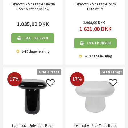
Leitmotiv - Side table Cuerda
Leitmotiv - Side table Roca
Corcho citrine yellow
High white
1.035,00
DKK
1.968,00
1.631,00
DKK
LÆG I KURVEN
LÆG I KURVEN
8-10 dage
levering
8-10 dage
levering
Gratis fragt
Gratis fragt
17%
17%
Leitmotiv - Side table Roca
Leitmotiv - Side Table Roca