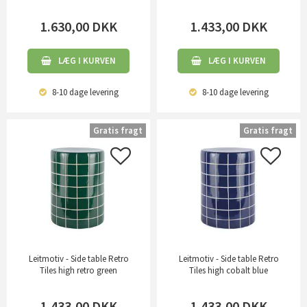
1.630,00
DKK
1.433,00
DKK
LÆG I KURVEN
LÆG I KURVEN
8-10 dage
levering
8-10 dage
levering
Gratis fragt
Gratis fragt
Leitmotiv - Side table Retro
Leitmotiv - Side table Retro
Tiles high retro green
Tiles high cobalt blue
1.433,00
DKK
1.433,00
DKK