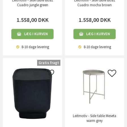
Leitmotiv - Side table Boaz
Leitmotiv - Side table Boaz
Cuadro jungle green
Cuadro mocha brown
1.558,00
DKK
1.558,00
DKK
LÆG I KURVEN
LÆG I KURVEN
8-10 dage
levering
8-10 dage
levering
Gratis fragt
Leitmotiv - Side table Meseta
warm grey