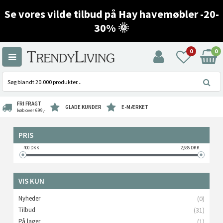
Se vores vilde tilbud på Hay havemøbler -20-
30% 🌞
0
0
FRI FRAGT
GLADE KUNDER
E-MÆRKET
køb over 699,-
PRIS
400
DKK
2,635
DKK
VIS KUN
Nyheder
(0)
Tilbud
(31)
På lager
(1)