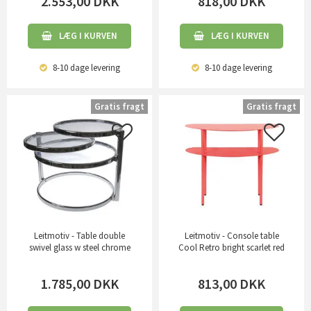
2.553,00
DKK
818,00
DKK
LÆG I KURVEN
LÆG I KURVEN
8-10 dage
levering
8-10 dage
levering
Gratis fragt
Gratis fragt
Leitmotiv - Table double
Leitmotiv - Console table
swivel glass w steel chrome
Cool Retro bright scarlet red
1.785,00
DKK
813,00
DKK