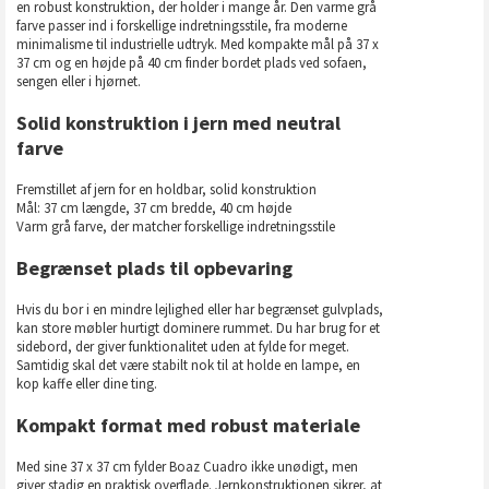
en robust konstruktion, der holder i mange år. Den varme grå
farve passer ind i forskellige indretningsstile, fra moderne
minimalisme til industrielle udtryk. Med kompakte mål på 37 x
37 cm og en højde på 40 cm finder bordet plads ved sofaen,
sengen eller i hjørnet.
Solid konstruktion i jern med neutral
farve
Fremstillet af jern for en holdbar, solid konstruktion
Mål: 37 cm længde, 37 cm bredde, 40 cm højde
Varm grå farve, der matcher forskellige indretningsstile
Begrænset plads til opbevaring
Hvis du bor i en mindre lejlighed eller har begrænset gulvplads,
kan store møbler hurtigt dominere rummet. Du har brug for et
sidebord, der giver funktionalitet uden at fylde for meget.
Samtidig skal det være stabilt nok til at holde en lampe, en
kop kaffe eller dine ting.
Kompakt format med robust materiale
Med sine 37 x 37 cm fylder Boaz Cuadro ikke unødigt, men
giver stadig en praktisk overflade. Jernkonstruktionen sikrer, at