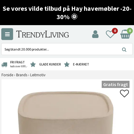
Se vores vilde tilbud på Hay havemøbler -20-
30% 🌞
0
0
FRI FRAGT
GLADE KUNDER
E-MÆRKET
køb over 699,-
Forside
›
Brands
›
Leitmotiv
Gratis fragt