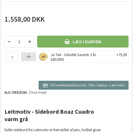
1.558,00
DKK
LÆG I KURVEN
Ja Tak - Udvidet Garanti 3 år
+79,00
Læs mere
Få Fordelsklub bonus-Kr.:
78 kr. i bonus
-
Læs mere
Leitmotiv - Sidebord Boaz Cuadro
varm grå
Dette sidebord fra Leitmotiv er fremstillet af jern, hvilket giver