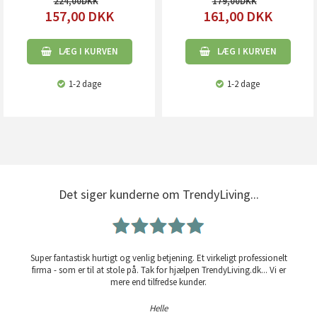
224,00
179,00
157,00
DKK
161,00
DKK
LÆG I KURVEN
LÆG I KURVEN
1-2 dage
1-2 dage
Det siger kunderne om TrendyLiving...
Super fantastisk hurtigt og venlig betjening. Et virkeligt professionelt
firma - som er til at stole på. Tak for hjælpen TrendyLiving.dk... Vi er
mere end tilfredse kunder.
Helle