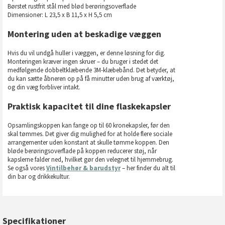
Børstet rustfrit stål med blød berøringsoverflade
Dimensioner: L 23,5 x B 11,5 x H 5,5 cm
Montering uden at beskadige væggen
Hvis du vil undgå huller i væggen, er denne løsning for dig.
Monteringen kræver ingen skruer – du bruger i stedet det
medfølgende dobbeltklæbende 3M-klæbebånd. Det betyder, at
du kan sætte åbneren op på få minutter uden brug af værktøj,
og din væg forbliver intakt.
Praktisk kapacitet til dine flaskekapsler
Opsamlingskoppen kan fange op til 60 kronekapsler, før den
skal tømmes. Det giver dig mulighed for at holde flere sociale
arrangementer uden konstant at skulle tømme koppen. Den
bløde berøringsoverflade på koppen reducerer støj, når
kapslerne falder ned, hvilket gør den velegnet til hjemmebrug.
Se også vores
Vintilbehør & barudstyr
– her finder du alt til
din bar og drikkekultur.
Specifikationer