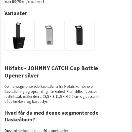
Varianter
Höfats - JOHNNY CATCH Cup Bottle
Opener silver
Denne vægmonterede flaskeåbner fra Höfats kombinerer
flaskeåbning og opsamling i én enhed. Fremstillet i børstet
rustfrit stål, måler den L 23,5 x B 11,5 x H 5,5 cm og passer til
både køkken- og barudstyr.
Hvad får du med denne vægmonterede
flaskeåbner?
Opsamlingskop til op til 60 kronekapsler