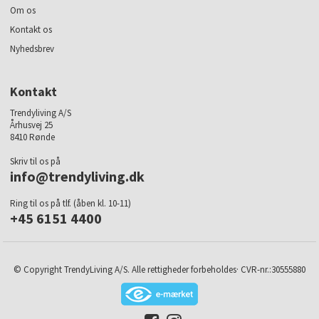
Om os
Kontakt os
Nyhedsbrev
Kontakt
Trendyliving A/S
Århusvej 25
8410 Rønde
Skriv til os på
info@trendyliving.dk
Ring til os på tlf. (åben kl. 10-11)
+45 6151 4400
© Copyright TrendyLiving A/S. Alle rettigheder forbeholdes· CVR-nr.:30555880