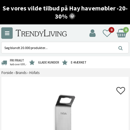
Se vores vilde tilbud på Hay havemøbler -20-
30% 🌞
0
0
FRI FRAGT
GLADE KUNDER
E-MÆRKET
køb over 699,-
Forside
›
Brands
›
Höfats