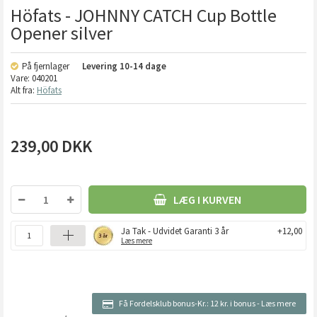
Höfats - JOHNNY CATCH Cup Bottle
Opener silver
På fjernlager
Levering
10-14 dage
Vare:
040201
Alt fra:
Höfats
239,00
DKK
LÆG I KURVEN
Ja Tak - Udvidet Garanti 3 år
+12,00
Læs mere
Få Fordelsklub bonus-Kr.:
12 kr. i bonus
-
Læs mere