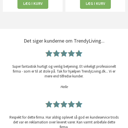
LÆG I KURV
LÆG I KURV
Det siger kunderne om TrendyLiving...
Super fantastisk hurtigt og venlig betjening. Et virkeligt professionelt
firma - som er til at stole på. Tak for hjælpen TrendyLiving.dk... Vi er
mere end tilfredse kunder.
Helle
Respekt for dette firma. Har aldrig oplevet så god en kundeservice trods
det var en reklamation over leveret varer. Kan varmt anbefale dette
firma.