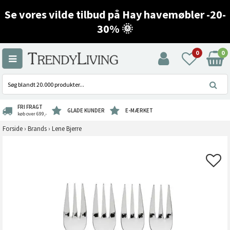
Se vores vilde tilbud på Hay havemøbler -20-
30% 🌞
0
0
FRI FRAGT
GLADE KUNDER
E-MÆRKET
køb over 699,-
Forside
›
Brands
›
Lene Bjerre