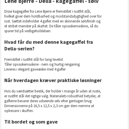
Lene Bjerre - Delia - kagegaffel - sølv
Disse kagegafler fra Lene Bjerre er fremstillet i rustfrit stål,
hvilket giver dem holdbarhed og modstandsdygtighed over for
rust. Sættet indeholder 4 gafler med en skinnende sølvfinish og
et stribet mønster på skaftet. De tåler opvaskemaskine, så du
sparer tid på vedligeholdelsen.
Hvad får du med denne kagegaffel fra
Delia-serien?
Fremstillet i rustfrit stål for lang levetid
Tåler opvaskemaskine - nem og hurtig rengøring
Leveres i elegant gaveæske med 4 gafler
Når hverdagen kræver praktiske løsninger
Hvis du værdsætter bestik, der holder i mange år uden at ruste,
er rustfrit stål det rigtige valg. Materialets robusthed betyder, at
gaflerne bevarer deres udseende selv efter gentagen brug.
Dimensionerne på 16,5 x 12,5 x 2,3 cm gør dem nemme at
opbevare i skuffen.
Til bordet og som gave