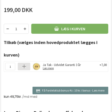
199,00
DKK
LÆG I KURVEN
Tilkøb
(vælges inden hovedproduktet lægges i
kurven)
Ja Tak - Udvidet Garanti 3 år
+7,00
Læs mere
Få Fordelsklub bonus-Kr.:
10 kr. i bonus
-
Læs mere