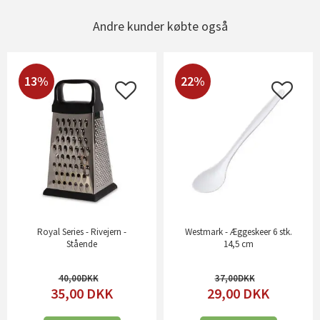
Andre kunder købte også
13%
22%
Royal Series - Rivejern -
Westmark - Æggeskeer 6 stk.
Stående
14,5 cm
40,00
37,00
35,00
DKK
29,00
DKK