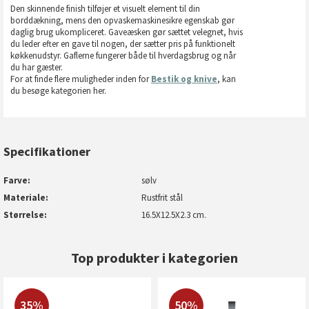
Den skinnende finish tilføjer et visuelt element til din
borddækning, mens den opvaskemaskinesikre egenskab gør
daglig brug ukompliceret. Gaveæsken gør sættet velegnet, hvis
du leder efter en gave til nogen, der sætter pris på funktionelt
køkkenudstyr. Gaflerne fungerer både til hverdagsbrug og når
du har gæster.
For at finde flere muligheder inden for
Bestik og knive
, kan
du besøge kategorien her.
Specifikationer
Farve
sølv
Materiale
Rustfrit stål
Størrelse
16.5X12.5X2.3 cm.
Top produkter i kategorien
35%
50%