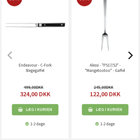
Endeavour - C-Fork
Alessi - "PS17/52" -
Stegegaffel
"Mangetootoo" - Gaffel
499,00
245,00
324,00
DKK
122,00
DKK
LÆG I KURVEN
LÆG I KURVEN
1-2 dage
1-2 dage