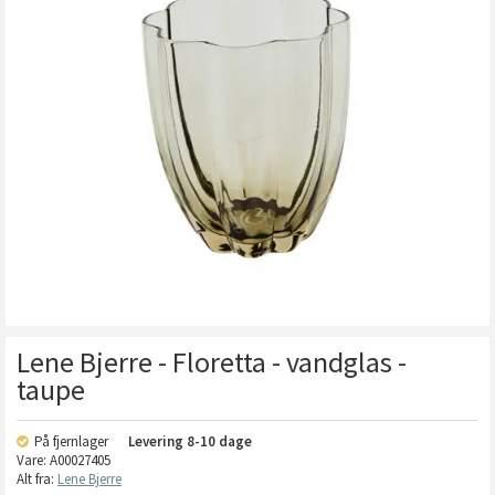
Lene Bjerre - Floretta - vandglas -
taupe
På fjernlager
Levering
8-10 dage
Vare:
A00027405
Alt fra:
Lene Bjerre