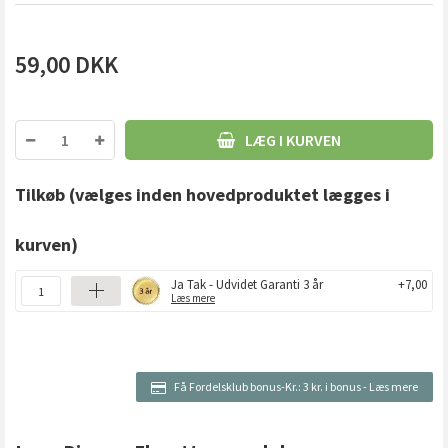
59,00
DKK
LÆG I KURVEN
Tilkøb
(vælges inden hovedproduktet lægges i
kurven)
Ja Tak - Udvidet Garanti 3 år
+7,00
Læs mere
Få Fordelsklub bonus-Kr.:
3 kr. i bonus
-
Læs mere