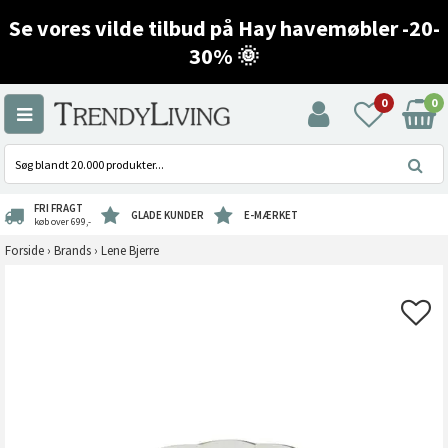
Se vores vilde tilbud på Hay havemøbler -20-
30% 🌞
0
0
FRI FRAGT
GLADE KUNDER
E-MÆRKET
køb over 699,-
Forside
›
Brands
›
Lene Bjerre