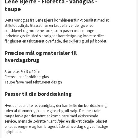
Lene Bjerre - Floretta - vandglas -
taupe
Dette vandglas fra Lene Bjerre kombinerer funktionalitet med et
stilfuldt udtryk. Glasset har en taupe farve, der giver et
sofistikeret og moderne look, som passer ind i mange
indretningsstile. Med sit bølgede kantdesign og lodrette riller
får glasset en tekstureret overflade, der skiller sig ud på bordet.
Præcise mål og materialer til
hverdagsbrug
Størrelse: 9 x 9 x 10 cm
Fremstillet af holdbart glas
Taupe farve med tekstureret design
Passer til din borddækning
Hvis du leder efter et vandglas, der kan løfte din borddækning
uden at dominere, er dette glas et godt valg. Den neutrale
taupe farve gør det nemt at kombinere med eksisterende
service, mens de lodrette riller tilføjer en diskret detalje. Glasset
er let at rengøre og kan bruges både til hverdag og ved festlige
lejligheder.