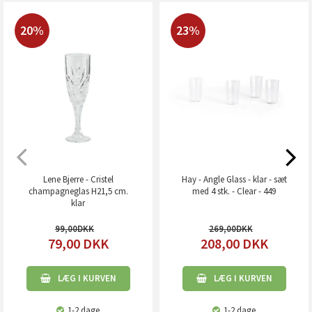
20%
23%
Lene Bjerre - Cristel
Hay - Angle Glass - klar - sæt
champagneglas H21,5 cm.
med 4 stk. - Clear - 449
klar
99,00
269,00
79,00
DKK
208,00
DKK
LÆG I KURVEN
LÆG I KURVEN
1-2 dage
1-2 dage