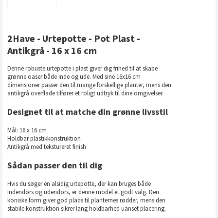
2Have - Urtepotte - Pot Plast -
Antikgrå - 16 x 16 cm
Denne robuste urtepotte i plast giver dig frihed til at skabe
grønne oaser både inde og ude. Med sine 16x16 cm
dimensioner passer den til mange forskellige planter, mens den
antikgrå overflade tilfører et roligt udtryk til dine omgivelser.
Designet til at matche din grønne livsstil
Mål: 16 x 16 cm
Holdbar plastikkonstruktion
Antikgrå med tekstureret finish
Sådan passer den til dig
Hvis du søger en alsidig urtepotte, der kan bruges både
indendørs og udendørs, er denne model et godt valg. Den
koniske form giver god plads til planternes rødder, mens den
stabile konstruktion sikrer lang holdbarhed uanset placering.