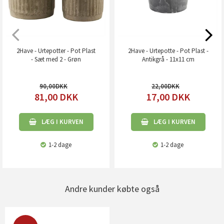
2Have - Urtepotter - Pot Plast
2Have - Urtepotte - Pot Plast -
- Sæt med 2 - Grøn
Antikgrå - 11x11 cm
90,00
22,00
81,00
DKK
17,00
DKK
LÆG I KURVEN
LÆG I KURVEN
1-2 dage
1-2 dage
Andre kunder købte også