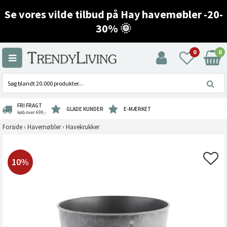
Se vores vilde tilbud på Hay havemøbler -20-
30% 🌞
0
0
FRI FRAGT
GLADE KUNDER
E-MÆRKET
køb over 699,-
Forside
›
Havemøbler
›
Havekrukker
10%