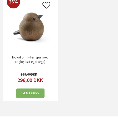
26%
NovoForm - Far Sparrow,
røgbejdset eg (Large)
399,00
296,00
DKK
LÆG I KURV