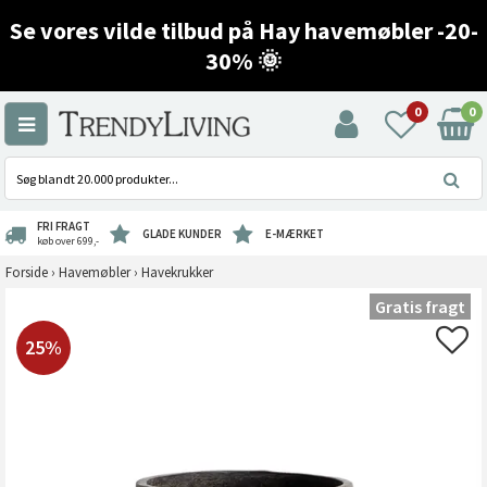
Se vores vilde tilbud på Hay havemøbler -20-
30% 🌞
0
0
FRI FRAGT
GLADE KUNDER
E-MÆRKET
køb over 699,-
Forside
›
Havemøbler
›
Havekrukker
Gratis fragt
25%