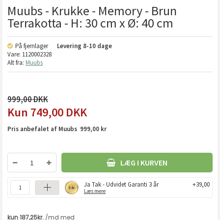
Muubs - Krukke - Memory - Brun
Terrakotta - H: 30 cm x Ø: 40 cm
På fjernlager
Levering
8-10 dage
Vare:
1120002328
Alt fra:
Muubs
999,00
749,00
DKK
Pris anbefalet af Muubs 999,00 kr
LÆG I KURVEN
Ja Tak - Udvidet Garanti 3 år
+39,00
Læs mere