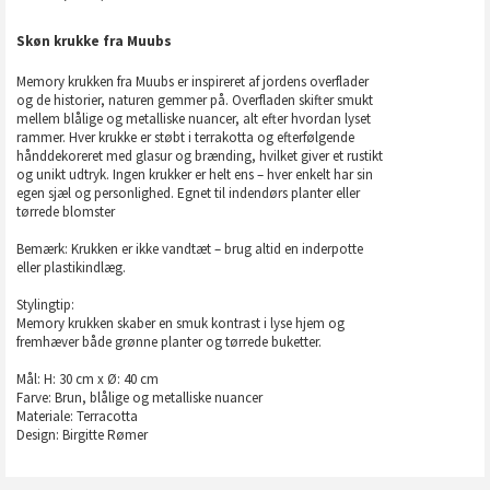
Skøn krukke fra Muubs
Memory krukken fra Muubs er inspireret af jordens overflader
og de historier, naturen gemmer på. Overfladen skifter smukt
mellem blålige og metalliske nuancer, alt efter hvordan lyset
rammer. Hver krukke er støbt i terrakotta og efterfølgende
hånddekoreret med glasur og brænding, hvilket giver et rustikt
og unikt udtryk. Ingen krukker er helt ens – hver enkelt har sin
egen sjæl og personlighed. Egnet til indendørs planter eller
tørrede blomster
Bemærk: Krukken er ikke vandtæt – brug altid en inderpotte
eller plastikindlæg.
Stylingtip:
Memory krukken skaber en smuk kontrast i lyse hjem og
fremhæver både grønne planter og tørrede buketter.
Mål: H: 30 cm x Ø: 40 cm
Farve: Brun, blålige og metalliske nuancer
Materiale: Terracotta
Design: Birgitte Rømer