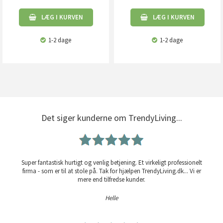
LÆG I KURVEN
LÆG I KURVEN
1-2 dage
1-2 dage
Det siger kunderne om TrendyLiving...
Super fantastisk hurtigt og venlig betjening. Et virkeligt professionelt
firma - som er til at stole på. Tak for hjælpen TrendyLiving.dk... Vi er
mere end tilfredse kunder.
Helle