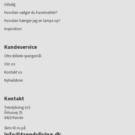
Udsalg
Hvordan vælger du havemøbler?
Hvordan hænger jeg en lampe op?
Inspiration
Kundeservice
Ofte stillede spørgsmål
Om os
Kontakt os
Nyhedsbrev
Kontakt
Trendyliving A/S
Århusvej 25
8410 Rønde
Skriv til os på
info@trendyliving.dk