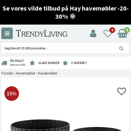
Se vores vilde tilbud på Hay havemøbler -20-
30% 🌞
0
0
FRI FRAGT
GLADE KUNDER
E-MÆRKET
køb over 699,-
Forside
›
Havemøbler
›
Havekrukker
15%