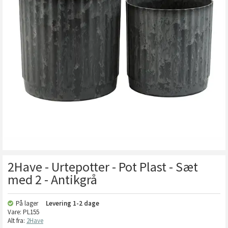
2Have - Urtepotter - Pot Plast - Sæt
med 2 - Antikgrå
På lager
Levering
1-2 dage
Vare:
PL155
Alt fra:
2Have