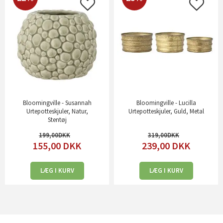
Bloomingville - Susannah
Bloomingville - Lucilla
Urtepotteskjuler, Natur,
Urtepotteskjuler, Guld, Metal
Stentøj
199,00
319,00
155,00
DKK
239,00
DKK
LÆG I KURV
LÆG I KURV