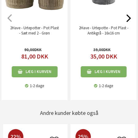
2Have - Urtepotter - Pot Plast
2Have - Urtepotte - Pot Plast -
- Sæt med 2 - Grøn
Antikgrå - 16x16 cm
90,00
39,00
81,00
DKK
35,00
DKK
LÆG I KURVEN
LÆG I KURVEN
1-2 dage
1-2 dage
Andre kunder købte også
22%
25%