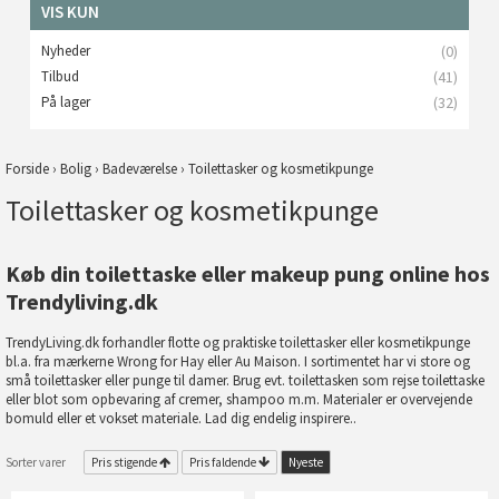
VIS KUN
Nyheder
(0)
Tilbud
(41)
På lager
(32)
Forside
›
Bolig
›
Badeværelse
›
Toilettasker og kosmetikpunge
Toilettasker og kosmetikpunge
Køb din toilettaske eller makeup pung online hos
Trendyliving.dk
TrendyLiving.dk forhandler flotte og praktiske toilettasker eller kosmetikpunge
bl.a. fra mærkerne Wrong for Hay eller Au Maison. I sortimentet har vi store og
små toilettasker eller punge til damer. Brug evt. toilettasken som rejse toilettaske
eller blot som opbevaring af cremer, shampoo m.m. Materialer er overvejende
bomuld eller et vokset materiale. Lad dig endelig inspirere..
Sorter varer
Pris stigende
Pris faldende
Nyeste