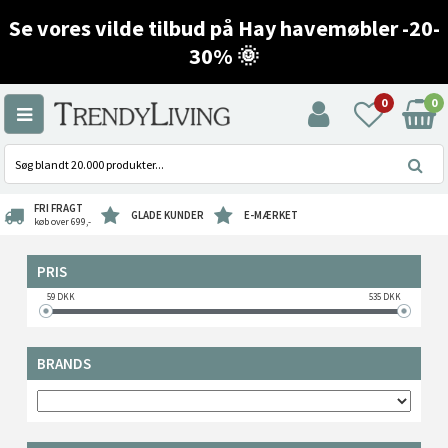
Se vores vilde tilbud på Hay havemøbler -20-
30% 🌞
0
0
FRI FRAGT
GLADE KUNDER
E-MÆRKET
køb over 699,-
PRIS
59
DKK
535
DKK
BRANDS