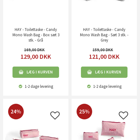
HAY - Toilettaske - Candy
HAY - Toilettaske - Candy
Mono Wash Bag - Box sæt 3
Mono Wash Bag - Sæt 3 stk. -
stk. - Grå
Grey
169,00
159,00
129,00
DKK
121,00
DKK
LÆG I KURVEN
LÆG I KURVEN
1-2 dage
levering
1-2 dage
levering
24%
25%