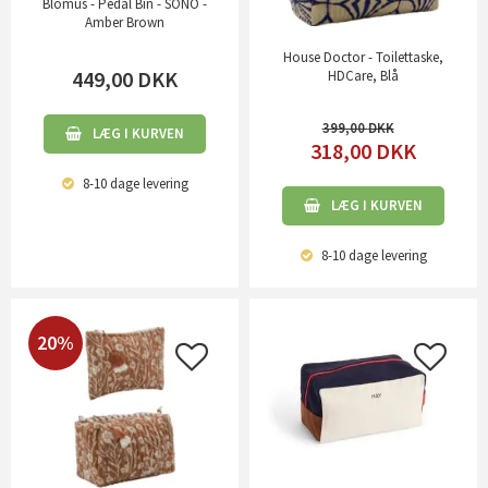
Blomus - Pedal Bin - SONO -
Amber Brown
House Doctor - Toilettaske,
449,00
DKK
HDCare, Blå
399,00
LÆG I KURVEN
318,00
DKK
8-10 dage
levering
LÆG I KURVEN
8-10 dage
levering
20%