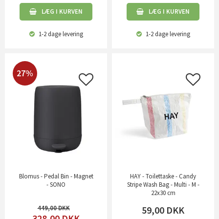
LÆG I KURVEN
LÆG I KURVEN
1-2 dage
levering
1-2 dage
levering
27%
Blomus - Pedal Bin - Magnet
HAY - Toilettaske - Candy
- SONO
Stripe Wash Bag - Multi - M -
22x30 cm
449,00
59,00
DKK
328,00
DKK