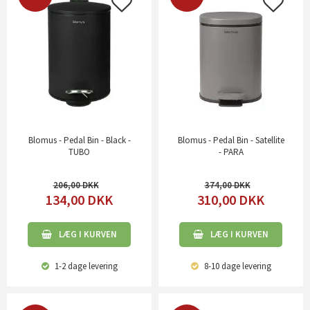
Blomus - Pedal Bin - Black -
Blomus - Pedal Bin - Satellite
TUBO
- PARA
206,00
374,00
134,00
DKK
310,00
DKK
LÆG I KURVEN
LÆG I KURVEN
1-2 dage
levering
8-10 dage
levering