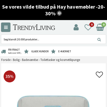
Se vores vilde tilbud på Hay havemøbler -20-
30% 🌞
0
0
FRI FRAGT
GLADE KUNDER
E-MÆRKET
køb over 699,-
Forside
›
Bolig
›
Badeværelse
›
Toilettasker og kosmetikpunge
35%