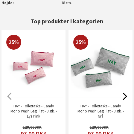
Højde
18 cm.
Top produkter i kategorien
25%
25%
HAY - Toilettaske - Candy
HAY - Toilettaske - Candy
Mono Wash Bag Flat - 3 stk. -
Mono Wash Bag Flat - 3 stk. -
Lys Pink
Grå
129,00
129,00
97,00
DKK
97,00
DKK