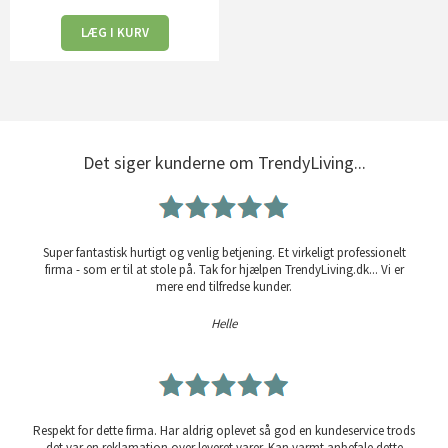
LÆG I KURV
Det siger kunderne om TrendyLiving...
Super fantastisk hurtigt og venlig betjening. Et virkeligt professionelt
firma - som er til at stole på. Tak for hjælpen TrendyLiving.dk... Vi er
mere end tilfredse kunder.
Helle
Respekt for dette firma. Har aldrig oplevet så god en kundeservice trods
det var en reklamation over leveret varer. Kan varmt anbefale dette