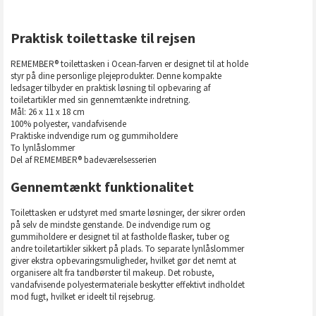
Praktisk toilettaske til rejsen
REMEMBER® toilettasken i Ocean-farven er designet til at holde
styr på dine personlige plejeprodukter. Denne kompakte
ledsager tilbyder en praktisk løsning til opbevaring af
toiletartikler med sin gennemtænkte indretning.
Mål: 26 x 11 x 18 cm
100% polyester, vandafvisende
Praktiske indvendige rum og gummiholdere
To lynlåslommer
Del af REMEMBER® badeværelsesserien
Gennemtænkt funktionalitet
Toilettasken er udstyret med smarte løsninger, der sikrer orden
på selv de mindste genstande. De indvendige rum og
gummiholdere er designet til at fastholde flasker, tuber og
andre toiletartikler sikkert på plads. To separate lynlåslommer
giver ekstra opbevaringsmuligheder, hvilket gør det nemt at
organisere alt fra tandbørster til makeup. Det robuste,
vandafvisende polyestermateriale beskytter effektivt indholdet
mod fugt, hvilket er ideelt til rejsebrug.