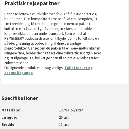
Praktisk rejsepartner
Denne toilettaske er udviklet med fokus på funktionalitet og
holdbarhed. Den kompakte størrelse på 26 cm i længden, 11
cm i bredden og 18 cm i højden gør den nem at pakke i
kufferten eller tasken. Lynlåslukningen sikrer, at indholdet
forbliver sikkert indeni under transport. Som en del af
REMEMBER® badeværelsesserien tilbyder denne toilettaske en
pålidelig løsning til opbevaring af dine personlige
plejeprodukter. Uanset om du pakker til en weekendtur eller en
længere ferie, holder denne taske dine toiletartikler organiseret
og let tilgængelige, hvilket gør den til en praktisk ledsager for
enhver rejsende.
For lignende produkter, besøg venligst
Toilettasker og
kosmetikpunge
.
Specifikationer
Materiale
100% Polyester
Længde
26 cm.
Bredde
11 cm.