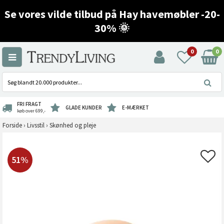
Se vores vilde tilbud på Hay havemøbler -20-
30% 🌞
0
0
FRI FRAGT
GLADE KUNDER
E-MÆRKET
køb over 699,-
Forside
›
Livsstil
›
Skønhed og pleje
51%