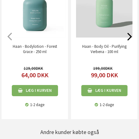
Haan - Bodylotion - Forest
Haan - Body Oil - Purifying
Grace - 250 ml
Verbena - 100 ml
129,00
199,00
64,00
DKK
99,00
DKK
LÆG I KURVEN
LÆG I KURVEN
1-2 dage
1-2 dage
Andre kunder købte også