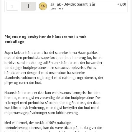
Ja Tak - Udvidet Garanti 3 år
+7,00
Læs mere
Plejende og beskyttende håndcreme i smuk
emballage
Super lækker håndcreme fra det spanske firma Haan pakket
med al den prebiotiske superfood, din hud har brug for, for at
forblive sund indefra og ud! En unik håndcreme der forvandler
din daglige hudplejerutine til en sensorisk oplevelse. Vores
håndcreme er designet med inspiration fra spanske
skønhedstraditioner og beriget med naturlige ingredienser, der
plejer og nærer din hud.
Haans håndcreme er ikke kun en luksuriøs fornøjelse for dine
hænder, men også en væsentlig del af din hudplejerutine. Den
er beriget med prebiotika såsom Inulin og Fructose, der ikke
kun tilfører dyb hydrering, men også beskytter din hud mod
miljømæssige påvirkninger som luftforurening.
Med en formel, der består af 96% naturlige
oprindelsesingredienser, kan du være sikker på, at du giver din