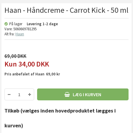
Haan - Håndcreme - Carrot Kick - 50 ml
På lager
Levering
1-2 dage
Vare:
5060669781295
Alt fra:
Haan
69,00
34,00
DKK
Pris anbefalet af Haan 69,00 kr
LÆG I KURVEN
Tilkøb
(vælges inden hovedproduktet lægges i
kurven)