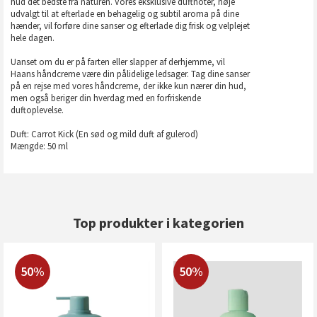
hud det bedste fra naturen. Vores eksklusive duftnoter, nøje
udvalgt til at efterlade en behagelig og subtil aroma på dine
hænder, vil forføre dine sanser og efterlade dig frisk og velplejet
hele dagen.
Uanset om du er på farten eller slapper af derhjemme, vil
Haans håndcreme være din pålidelige ledsager. Tag dine sanser
på en rejse med vores håndcreme, der ikke kun nærer din hud,
men også beriger din hverdag med en forfriskende
duftoplevelse.
Duft: Carrot Kick (En sød og mild duft af gulerod)
Mængde: 50 ml
Top produkter i kategorien
50%
50%