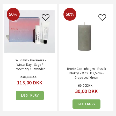
50%
50%
L:A Bruket - Gaveæske -
Winter Day - Sage /
Broste Copenhagen - Rustik
Rosemary / Lavender
bloklys - Ø7 x H13,5 cm -
230,00
Grape Leaf Green
115,00
DKK
60,00
30,00
DKK
LÆG I KURV
LÆG I KURV