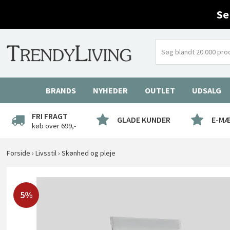
Se
BRANDS
NYHEDER
OUTLET
UDSALG
FRI FRAGT
GLADE KUNDER
E-M
køb over 699,-
Forside
›
Livsstil
›
Skønhed og pleje
5%