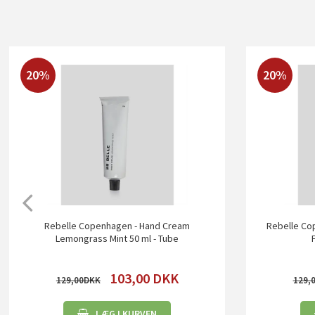
20%
20%
Rebelle Copenhagen - Hand Cream
Rebelle Co
Lemongrass Mint 50 ml - Tube
103,00
DKK
129,00
129,
LÆG I KURVEN