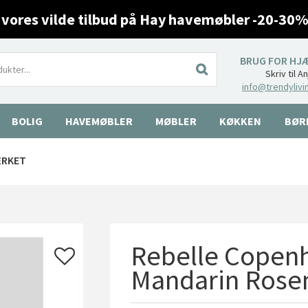
 vores vilde tilbud på Hay havemøbler -20-30%
BRUG FOR HJ
Skriv til A
info@trendylivi
BOLIG
HAVEMØBLER
MØBLER
KØKKEN
BØR
ÆRKET
Rebelle Copen
Mandarin Rosem