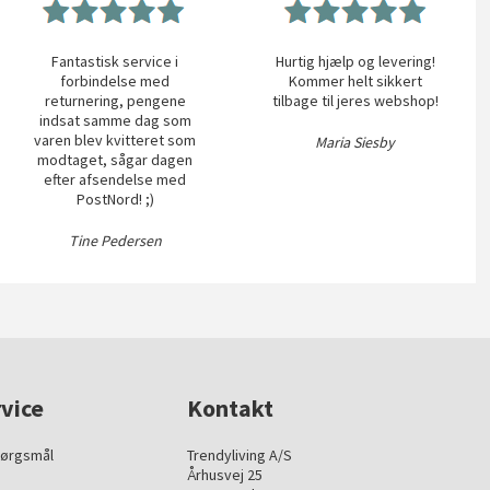
Fantastisk service i
Hurtig hjælp og levering!
forbindelse med
Kommer helt sikkert
returnering, pengene
tilbage til jeres webshop!
indsat samme dag som
varen blev kvitteret som
Maria Siesby
modtaget, sågar dagen
efter afsendelse med
PostNord! ;)
Tine Pedersen
vice
Kontakt
pørgsmål
Trendyliving A/S
Århusvej 25