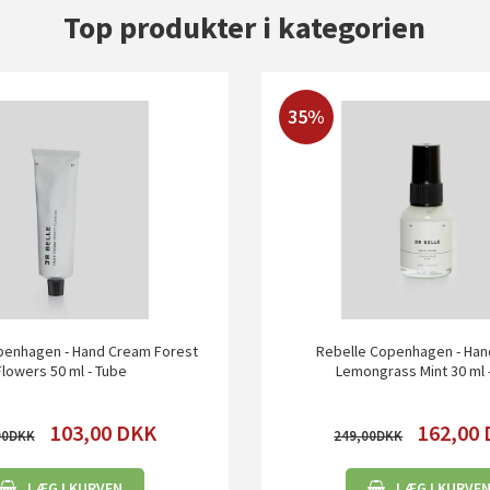
Top produkter i kategorien
35%
penhagen - Hand Cream Forest
Rebelle Copenhagen - Ha
Flowers 50 ml - Tube
Lemongrass Mint 30 ml 
103,00
DKK
162,00
00
249,00
LÆG I KURVEN
LÆG I KURVE