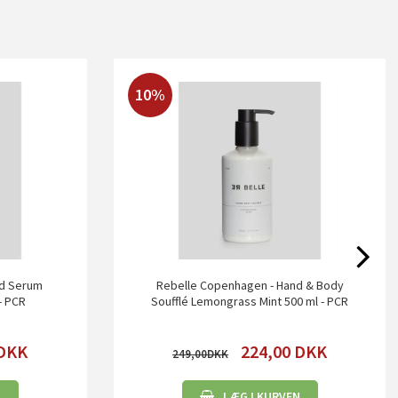
10%
nd Serum
Rebelle Copenhagen - Hand & Body
- PCR
Soufflé Lemongrass Mint 500 ml - PCR
DKK
224,00
DKK
249,00
N
LÆG I KURVEN