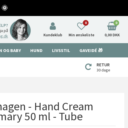
 🌞
0
0
ÆLP?
nja på
Kundeklub
Min ønskeliste
0,00 DKK
ng.dk
N OG BABY
HUND
LIVSSTIL
GAVEIDÉ 🎁
RETUR
30 dage
hagen - Hand Cream
ary 50 ml - Tube