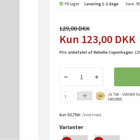
På lager
Levering
1-2 dage
Vare:
9
129,00
123,00
DKK
Pris anbefalet af Rebelle Copenhagen 129
Ja Tak - Udvidet Ga
Læs mere
Varianter