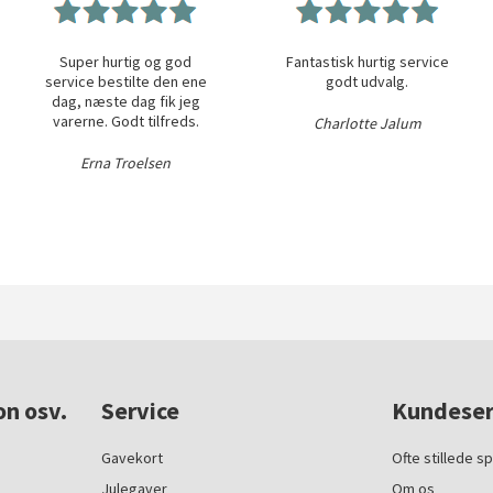
Super hurtig og god
Fantastisk hurtig service
service bestilte den ene
godt udvalg.
dag, næste dag fik jeg
varerne. Godt tilfreds.
Charlotte Jalum
Erna Troelsen
on osv.
Service
Kundeser
Gavekort
Ofte stillede s
Julegaver
Om os