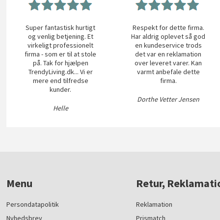
Super fantastisk hurtigt
Respekt for dette firma.
og venlig betjening. Et
Har aldrig oplevet så god
virkeligt professionelt
en kundeservice trods
firma - som er til at stole
det var en reklamation
på. Tak for hjælpen
over leveret varer. Kan
TrendyLiving.dk... Vi er
varmt anbefale dette
mere end tilfredse
firma.
kunder.
Dorthe Vetter Jensen
Helle
Menu
Retur, Reklamati
Persondatapolitik
Reklamation
Nyhedsbrev
Prismatch