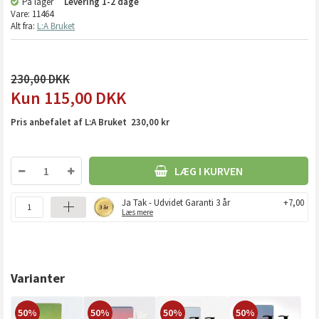
På lager
Levering
1-2 dage
Vare:
11464
Alt fra:
L:A Bruket
230,00
115,00
DKK
Pris anbefalet af L:A Bruket 230,00 kr
LÆG I KURVEN
Ja Tak - Udvidet Garanti 3 år
+7,00
Læs mere
Varianter
50%
50%
50%
50%