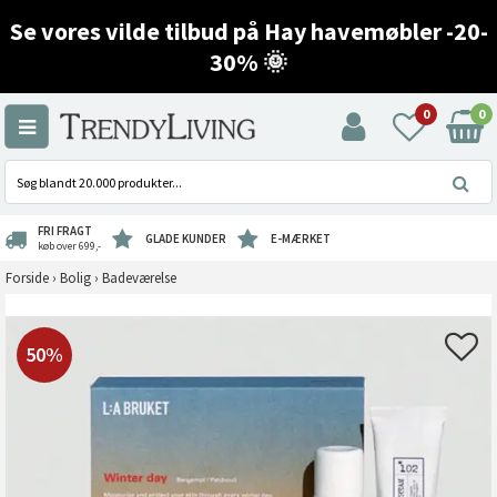
Se vores vilde tilbud på Hay havemøbler -20-
30% 🌞
0
0
FRI FRAGT
GLADE KUNDER
E-MÆRKET
køb over 699,-
Forside
›
Bolig
›
Badeværelse
50%