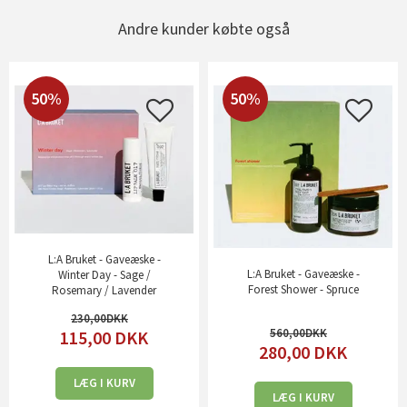
Andre kunder købte også
50%
50%
L:A Bruket - Gaveæske -
L:A Bruket - Gaveæske -
Winter Day - Sage /
Forest Shower - Spruce
Rosemary / Lavender
230,00
560,00
115,00
DKK
280,00
DKK
LÆG I KURV
LÆG I KURV