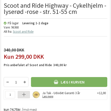
Scoot and Ride Highway - Cykelhjelm -
lyserød -rose - str. 51-55 cm
På lager
Levering
1-2 dage
Vare:
96368
Alt fra:
Scoot and Ride
340,00
299,00
DKK
Pris anbefalet af Scoot and Ride 340,00 kr
LÆG I KURVEN
Ja Tak - Udvidet Garanti 3 år
+12,00
Læs mere