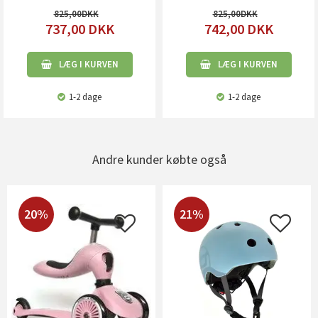
825,00
825,00
737,00
DKK
742,00
DKK
LÆG I KURVEN
LÆG I KURVEN
1-2 dage
1-2 dage
Andre kunder købte også
20%
21%