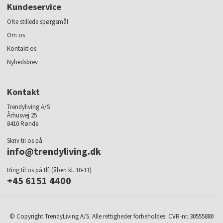
Kundeservice
Ofte stillede spørgsmål
Om os
Kontakt os
Nyhedsbrev
Kontakt
Trendyliving A/S
Århusvej 25
8410 Rønde
Skriv til os på
info@trendyliving.dk
Ring til os på tlf. (åben kl. 10-11)
+45 6151 4400
© Copyright TrendyLiving A/S. Alle rettigheder forbeholdes· CVR-nr.:30555880