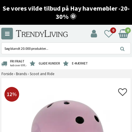
Se vores vilde tilbud på Hay havemøbler -20-
30% 🌞
0
0
FRI FRAGT
GLADE KUNDER
E-MÆRKET
køb over 699,-
Forside
›
Brands
›
Scoot and Ride
12%