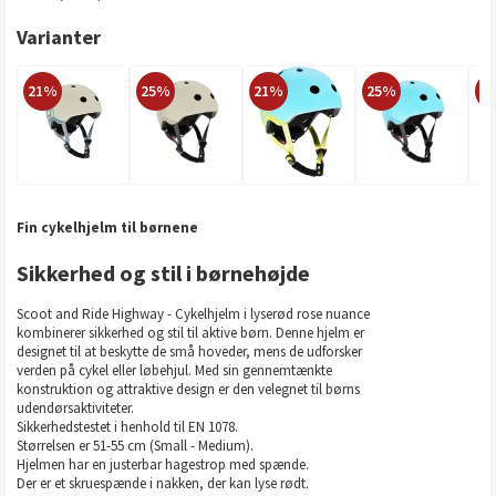
Varianter
21%
25%
21%
25%
2
Fin cykelhjelm til børnene
Sikkerhed og stil i børnehøjde
Scoot and Ride Highway - Cykelhjelm i lyserød rose nuance
kombinerer sikkerhed og stil til aktive børn. Denne hjelm er
designet til at beskytte de små hoveder, mens de udforsker
verden på cykel eller løbehjul. Med sin gennemtænkte
konstruktion og attraktive design er den velegnet til børns
udendørsaktiviteter.
Sikkerhedstestet i henhold til EN 1078.
Størrelsen er 51-55 cm (Small - Medium).
Hjelmen har en justerbar hagestrop med spænde.
Der er et skruespænde i nakken, der kan lyse rødt.