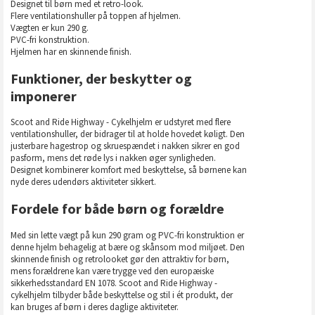
Designet til børn med et retro-look.
Flere ventilationshuller på toppen af hjelmen.
Vægten er kun 290 g.
PVC-fri konstruktion.
Hjelmen har en skinnende finish.
Funktioner, der beskytter og
imponerer
Scoot and Ride Highway - Cykelhjelm er udstyret med flere
ventilationshuller, der bidrager til at holde hovedet køligt. Den
justerbare hagestrop og skruespændet i nakken sikrer en god
pasform, mens det røde lys i nakken øger synligheden.
Designet kombinerer komfort med beskyttelse, så børnene kan
nyde deres udendørs aktiviteter sikkert.
Fordele for både børn og forældre
Med sin lette vægt på kun 290 gram og PVC-fri konstruktion er
denne hjelm behagelig at bære og skånsom mod miljøet. Den
skinnende finish og retrolooket gør den attraktiv for børn,
mens forældrene kan være trygge ved den europæiske
sikkerhedsstandard EN 1078. Scoot and Ride Highway -
cykelhjelm tilbyder både beskyttelse og stil i ét produkt, der
kan bruges af børn i deres daglige aktiviteter.