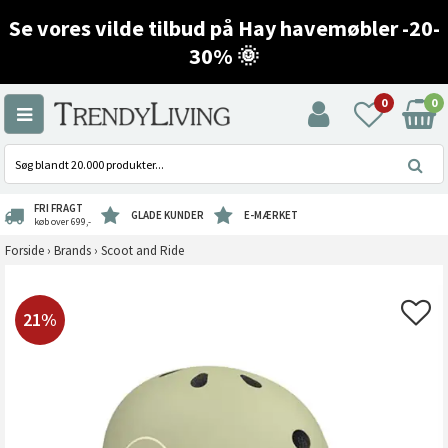
Se vores vilde tilbud på Hay havemøbler -20-
30% 🌞
0
0
FRI FRAGT
GLADE KUNDER
E-MÆRKET
køb over 699,-
Forside
›
Brands
›
Scoot and Ride
21%