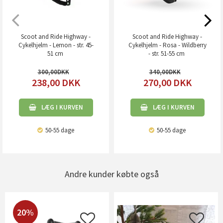
Scoot and Ride Highway -
Scoot and Ride Highway -
Cykelhjelm - Lemon - str. 45-
Cykelhjelm - Rosa - Wildberry
51 cm
- str. 51-55 cm
300,00
340,00
238,00
DKK
270,00
DKK
LÆG I KURVEN
LÆG I KURVEN
50-55 dage
50-55 dage
Andre kunder købte også
20%