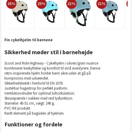
25%
25%
21%
21%
3
Fin cykelhjelm til børnene
Sikkerhed møder stil i børnehøjde
Scoot and Ride Highway - Cykelhjelm i oliven/grøn nuance
kombinerer beskyttelse og komfort til små eventyrere. Denne
retro-inspirerede hjelm holder børn sikre uden at gå på
kompromis med udseendet.
Sikkerhedstestet i henhold til EN 1078.
Justérbar hagestrop for perfekt pasform.
Ventilationshuller for optimal luftcirkulation.
Skruespænde i nakken med rød lysfunktion.
Størrelse: 45-51 cm, vægt: 240 g.
PVC-frit produkt.
Rødt element på bagsiden af hjelmen.
Funktioner og fordele