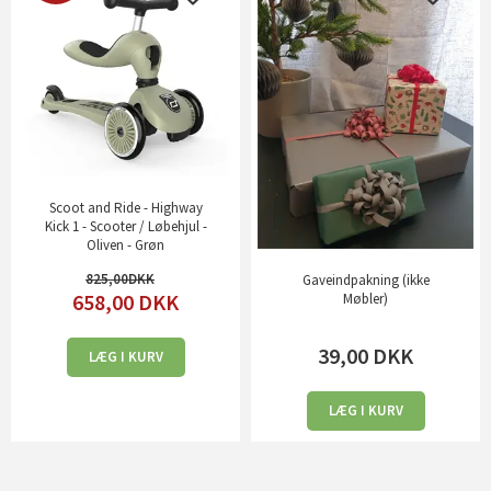
Scoot and Ride - Highway
Kick 1 - Scooter / Løbehjul -
Oliven - Grøn
825,00
Gaveindpakning (ikke
658,00
DKK
Møbler)
39,00
DKK
LÆG I KURV
LÆG I KURV