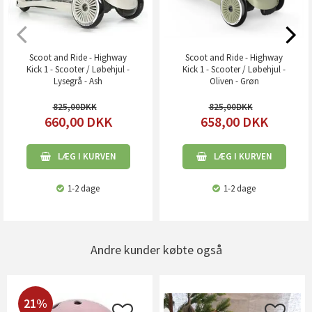
Scoot and Ride - Highway
Scoot and Ride - Highway
Kick 1 - Scooter / Løbehjul -
Kick 1 - Scooter / Løbehjul -
Lysegrå - Ash
Oliven - Grøn
825,00
825,00
660,00
DKK
658,00
DKK
LÆG I KURVEN
LÆG I KURVEN
1-2 dage
1-2 dage
Andre kunder købte også
21%