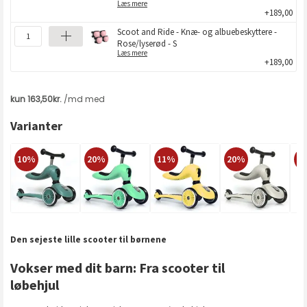
Læs mere
+189,00
Scoot and Ride - Knæ- og albuebeskyttere -
Rose/lyserød - S
Læs mere
+189,00
Varianter
10%
20%
11%
20%
2
Den sejeste lille scooter til børnene
Vokser med dit barn: Fra scooter til
løbehjul