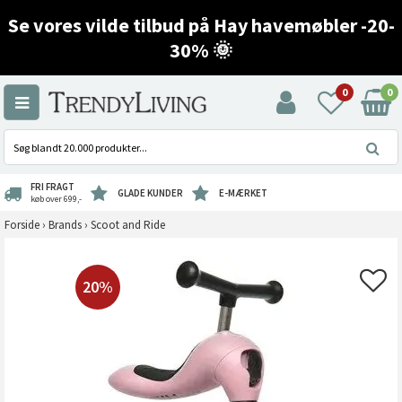
Se vores vilde tilbud på Hay havemøbler -20-
30% 🌞
0
0
FRI FRAGT
GLADE KUNDER
E-MÆRKET
køb over 699,-
Forside
›
Brands
›
Scoot and Ride
20%