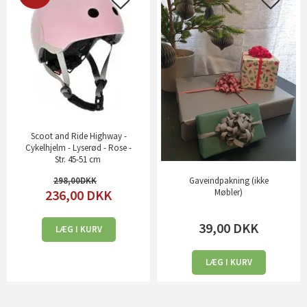
Scoot and Ride Highway -
Cykelhjelm - Lyserød - Rose -
Str. 45-51 cm
298,00
Gaveindpakning (ikke
236,00
DKK
Møbler)
39,00
DKK
LÆG I KURV
LÆG I KURV