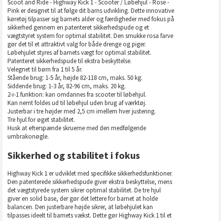
Scoot and Ride - Highway Kick 1 - Scooter / Løbehjul - Rose -
Pink er designet til at følge dit barns udvikling. Dette innovative
køretøj tilpasser sig barnets alder og færdigheder med fokus på
sikkerhed gennem en patenteret sikkerhedspude og et
vægtstyret system for optimal stabilitet. Den smukke rosa farve
gør det til et attraktivt valg for både drenge og piger.
Løbehjulet styres af barnets vægt for optimal stabilitet.
Patenteret sikkerhedspude til ekstra beskyttelse.
Velegnet til børn fra 1 til 5 år.
Stående brug: 1-5 år, højde 82-118 cm, maks. 50 kg.
Siddende brug: 1-3 år, 82-96 cm, maks. 20 kg.
2-i-1 funktion: kan omdannes fra scooter til løbehjul.
Kan nemt foldes ud til løbehjul uden brug af værktøj.
Justerbar i tre højder med 2,5 cm imellem hver justering.
Tre hjul for øget stabilitet.
Husk at efterspænde skruerne med den medfølgende
umbrakonøgle.
Sikkerhed og stabilitet i fokus
Highway Kick 1 er udviklet med specifikke sikkerhedsfunktioner.
Den patenterede sikkerhedspude giver ekstra beskyttelse, mens
det vægtstyrede system sikrer optimal stabilitet. De tre hjul
giver en solid base, der gør det lettere for barnet at holde
balancen. Den justerbare højde sikrer, at løbehjulet kan
tilpasses ideelt til barnets vækst. Dette gør Highway Kick 1 til et