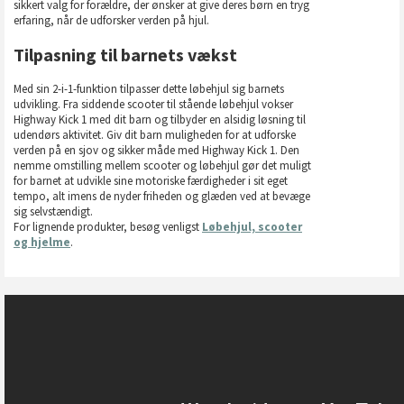
sikkert valg for forældre, der ønsker at give deres børn en tryg
erfaring, når de udforsker verden på hjul.
Tilpasning til barnets vækst
Med sin 2-i-1-funktion tilpasser dette løbehjul sig barnets
udvikling. Fra siddende scooter til stående løbehjul vokser
Highway Kick 1 med dit barn og tilbyder en alsidig løsning til
udendørs aktivitet. Giv dit barn muligheden for at udforske
verden på en sjov og sikker måde med Highway Kick 1. Den
nemme omstilling mellem scooter og løbehjul gør det muligt
for barnet at udvikle sine motoriske færdigheder i sit eget
tempo, alt imens de nyder friheden og glæden ved at bevæge
sig selvstændigt.
For lignende produkter, besøg venligst
Løbehjul, scooter
og hjelme
.