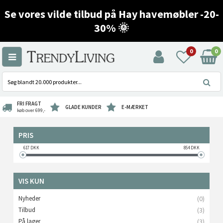
Se vores vilde tilbud på Hay havemøbler -20-
30% 🌞
0
0
FRI FRAGT
GLADE KUNDER
E-MÆRKET
køb over 699,-
PRIS
617
DKK
854
DKK
VIS KUN
Nyheder
(0)
Tilbud
(3)
På lager
(3)