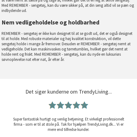
at være nemt at sætte på og tage af, hvilket gør det til en leg at skifte sengetøj.
Med REMEMBER - sengetøj, kan du være sikker på, at din seng altid vil se pæn og
indbydende ud.
Nem vedligeholdelse og holdbarhed
REMEMBER - sengetøj er ikke kun designet til at se godt ud, det er også designet
til at holde. Med robuste materialer og høj kvalitet konstruktion, vil dette
sengetøj holde i mange år fremover. Desuden er REMEMBER - sengetøj nemt at
vedligeholde. Det kan maskinvaskes og tørretumbles, hvilket gør det nemt at
holde rent og friskt. Med REMEMBER - sengetøj, kan du nyde en luksuriøs
søvnoplevelse nat efter nat, år efter år.
Det siger kunderne om TrendyLiving...
Super fantastisk hurtigt og venlig betjening. Et virkeligt professionelt
firma - som er til at stole på. Tak for hjælpen TrendyLiving.dk... Vi er
mere end tilfredse kunder.