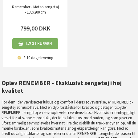
Remember - Mateo sengetøj
- 135x200 cm
799,00
DKK
LÆG I KURVEN
8-10 dage
levering
Oplev REMEMBER - Eksklusivt sengetøj i høj
kvalitet
For dem, der værdsætter luksus og komfort i deres soveværelse, er REMEMBER -
sengetøj et must-have. Med en dyb forståelse for kvalitet og detaljer, tilbyder
REMEMBER - sengetøj en søvnoplevelse i verdensklasse. Hver tråd er omhyggeligt
vævet for at skabe et produkt, der føles luksuriøst mod huden, og som giver en
uforglemmelig søvnoplevelse hver nat. Fra det øjeblik du trækker dynen op, vil du
mærke forskellen, som kvalitetsmaterialer og ekspertdesign kan gøre. Med et
bredt udvalg af stilarter og størrelser er der en REMEMBER - sengetøj der passer til