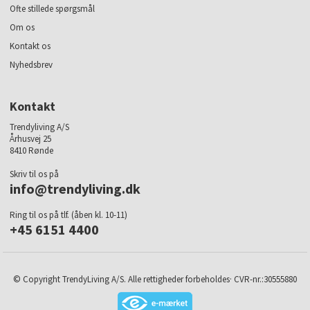
Ofte stillede spørgsmål
Om os
Kontakt os
Nyhedsbrev
Kontakt
Trendyliving A/S
Århusvej 25
8410 Rønde
Skriv til os på
info@trendyliving.dk
Ring til os på tlf. (åben kl. 10-11)
+45 6151 4400
© Copyright TrendyLiving A/S. Alle rettigheder forbeholdes· CVR-nr.:30555880