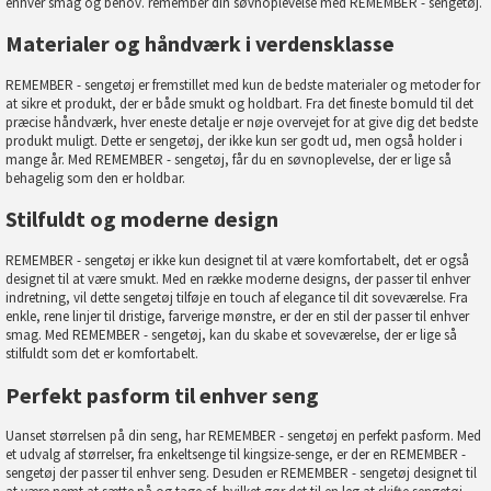
enhver smag og behov.
remember
din søvnoplevelse med REMEMBER - sengetøj.
Materialer og håndværk i verdensklasse
REMEMBER - sengetøj er fremstillet med kun de bedste materialer og metoder for
at sikre et produkt, der er både smukt og holdbart. Fra det fineste bomuld til det
præcise håndværk, hver eneste detalje er nøje overvejet for at give dig det bedste
produkt muligt. Dette er sengetøj, der ikke kun ser godt ud, men også holder i
mange år. Med REMEMBER - sengetøj, får du en søvnoplevelse, der er lige så
behagelig som den er holdbar.
Stilfuldt og moderne design
REMEMBER - sengetøj er ikke kun designet til at være komfortabelt, det er også
designet til at være smukt. Med en række moderne designs, der passer til enhver
indretning, vil dette sengetøj tilføje en touch af elegance til dit soveværelse. Fra
enkle, rene linjer til dristige, farverige mønstre, er der en stil der passer til enhver
smag. Med REMEMBER - sengetøj, kan du skabe et soveværelse, der er lige så
stilfuldt som det er komfortabelt.
Perfekt pasform til enhver seng
Uanset størrelsen på din seng, har REMEMBER - sengetøj en perfekt pasform. Med
et udvalg af størrelser, fra enkeltsenge til kingsize-senge, er der en REMEMBER -
sengetøj der passer til enhver seng. Desuden er REMEMBER - sengetøj designet til