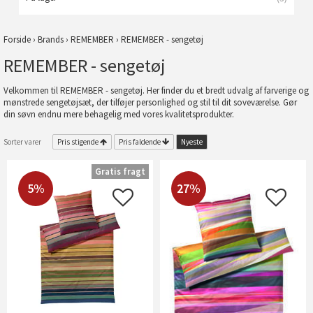
Forside
›
Brands
›
REMEMBER
›
REMEMBER - sengetøj
REMEMBER - sengetøj
Velkommen til REMEMBER - sengetøj. Her finder du et bredt udvalg af farverige og
mønstrede sengetøjsæt, der tilføjer personlighed og stil til dit soveværelse. Gør
din søvn endnu mere behagelig med vores kvalitetsprodukter.
Sorter varer
Pris stigende
Pris faldende
Nyeste
Gratis fragt
5%
27%