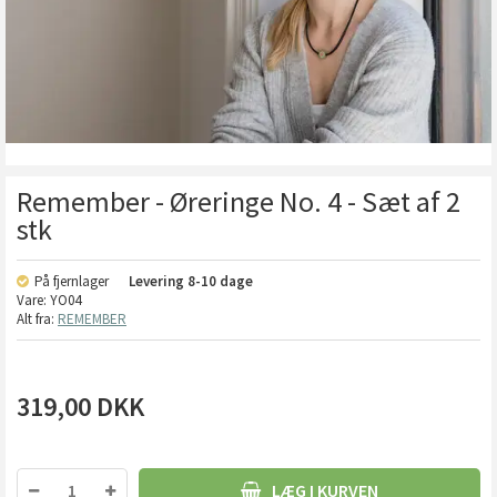
Remember - Øreringe No. 4 - Sæt af 2
stk
På fjernlager
Levering
8-10 dage
Vare:
YO04
Alt fra:
REMEMBER
319,00
DKK
LÆG I KURVEN