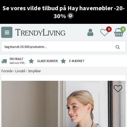
Se vores vilde tilbud på Hay havemøbler -20-
30% 🌞
0
0
FRI FRAGT
GLADE KUNDER
E-MÆRKET
køb over 699,-
Forside
›
Livsstil
›
Smykker