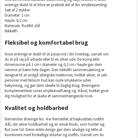
øreringe skabt til at blive en praktisk del af din smykkesamling.
Sæt af 2 stykker
Diameter: 1 cm
Højde: 0,2 cm
Materiale: Rustfrit stål
Nikkelfri
Fleksibel og komfortabel brug
Disse øreringe er skabt til at passe ind i din hverdag, uanset om
du er på vej på arbejde eller til en aften ude. De kompakte
dimensioner på 1 cm i diameter og 0,2 cm i højde gør dem
nemme at bære hele dagen. Den nikkelfri sammensætning er
designet til at undgå allergiske reaktioner, hvilket sikrer, at selv
personer med følsom hud kan nyde smykkerne uden
bekymring, og gør dem ideelle til daglig brug. Øreringene
komplementerer vores smykkevedhæng og -bånd, hvilket giver
dig mulighed for at skabe et sammenhængende look.
Kvalitet og holdbarhed
Remember Øreringe No. 4 er fremstillet af højkvalitets rustfrit
stål, der sikrer holdbarhed og en smuk finish, som holder sig
flot over tid. Deres enkle design gør dem alsidige og lette at
kombinere med forskellige stilarter og outfits. Uanset om du