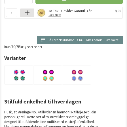
Ja Tak - Udvidet Garanti 3 år
+18,00
Læs mere
Få Fordelsklub bonus-Kr.:
16 kr. i bonus
-
Læs mere
Varianter
Stilfuld enkelhed til hverdagen
Husk, at Øreringe No. 4 tilbyder en harmonisk tilføjelse til din
personlige stil. Dette sæt af to ørestikker er omhyggeligt
designet til at fuldende dine outfits med et strejf af enkelhed.
Med deres minimalistiske udformning og høje kvalitet er disse