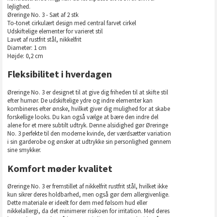
lejlighed.
Øreringe No. 3 - Sæt af 2 stk
To-tonet cirkulært design med central farvet cirkel
Udskiftelige elementer for varieret stil
Lavet af rustfrit stål, nikkelfrit
Diameter: 1 cm
Højde: 0,2 cm
Fleksibilitet i hverdagen
Øreringe No. 3 er designet til at give dig friheden til at skifte stil
efter humør. De udskiftelige ydre og indre elementer kan
kombineres efter ønske, hvilket giver dig mulighed for at skabe
forskellige looks. Du kan også vælge at bære den indre del
alene for et mere subtilt udtryk. Denne alsidighed gør Øreringe
No. 3 perfekte til den moderne kvinde, der værdsætter variation
i sin garderobe og ønsker at udtrykke sin personlighed gennem
sine smykker.
Komfort møder kvalitet
Øreringe No. 3 er fremstillet af nikkelfrit rustfrit stål, hvilket ikke
kun sikrer deres holdbarhed, men også gør dem allergivenlige.
Dette materiale er ideelt for dem med følsom hud eller
nikkelallergi, da det minimerer risikoen for irritation. Med deres