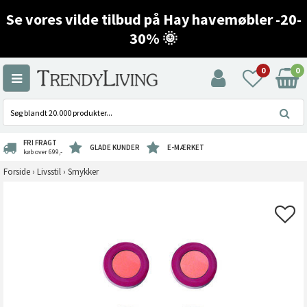
Se vores vilde tilbud på Hay havemøbler -20-
30% 🌞
0
0
FRI FRAGT
GLADE KUNDER
E-MÆRKET
køb over 699,-
Forside
›
Livsstil
›
Smykker