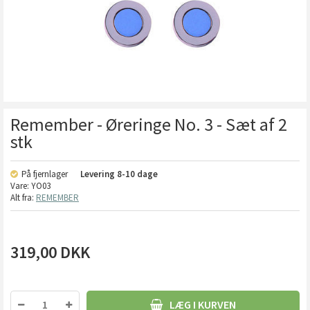
Remember - Øreringe No. 3 - Sæt af 2
stk
På fjernlager
Levering
8-10 dage
Vare:
YO03
Alt fra:
REMEMBER
319,00
DKK
LÆG I KURVEN