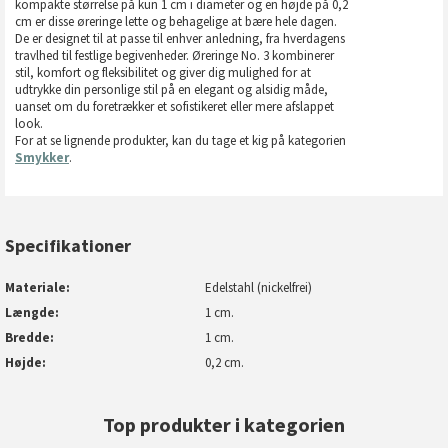
kompakte størrelse på kun 1 cm i diameter og en højde på 0,2
cm er disse øreringe lette og behagelige at bære hele dagen.
De er designet til at passe til enhver anledning, fra hverdagens
travlhed til festlige begivenheder. Øreringe No. 3 kombinerer
stil, komfort og fleksibilitet og giver dig mulighed for at
udtrykke din personlige stil på en elegant og alsidig måde,
uanset om du foretrækker et sofistikeret eller mere afslappet
look.
For at se lignende produkter, kan du tage et kig på kategorien
Smykker
.
Specifikationer
Materiale
Edelstahl (nickelfrei)
Længde
1 cm.
Bredde
1 cm.
Højde
0,2 cm.
Top produkter i kategorien