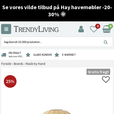
Se vores vilde tilbud på Hay havemøbler -20-
30% 🌞
0
0
FRI FRAGT
GLADE KUNDER
E-MÆRKET
køb over 699,-
Forside
›
Brands
›
Made by Hand
Gratis fragt
25%