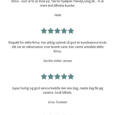
firma - som er til at stole på. Tak for hjælpen TrendyLiving.dk... Vi er
mere end tilfredse kunder.
Helle
Respekt for dette firma. Har aldrig oplevet så god en kundeservice trods
det var en reklamation over leveret varer. Kan varmt anbefale dette
firma.
Dorthe Vetter Jensen
Super hurtig og god service bestilte den ene dag, næste dag fik jeg
varerne. Godt tilfreds.
Erna Troelsen