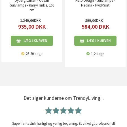
Dyberg Larsen - Ocean
Halo Design - Gulvlampe -
Gulvlampe - Karry/Turkis, 160
Medina - Hvid/Sort
cm
1.249,00
899,00
935,00
DKK
584,00
DKK
LÆG I KURVEN
LÆG I KURVEN
25-30 dage
1-2 dage
Det siger kunderne om TrendyLiving...
Super fantastisk hurtigt og venlig betjening. Et virkeligt professionelt