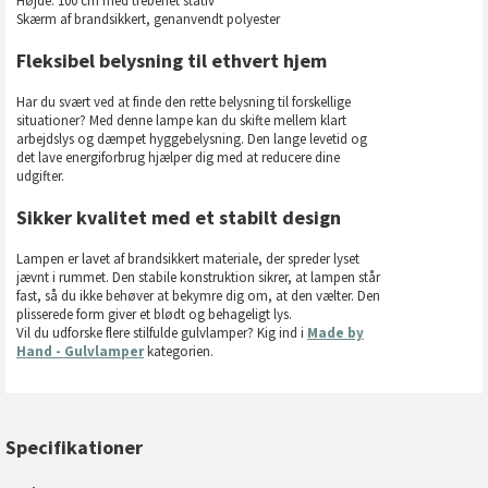
Højde: 100 cm med trebenet stativ
Skærm af brandsikkert, genanvendt polyester
Fleksibel belysning til ethvert hjem
Har du svært ved at finde den rette belysning til forskellige
situationer? Med denne lampe kan du skifte mellem klart
arbejdslys og dæmpet hyggebelysning. Den lange levetid og
det lave energiforbrug hjælper dig med at reducere dine
udgifter.
Sikker kvalitet med et stabilt design
Lampen er lavet af brandsikkert materiale, der spreder lyset
jævnt i rummet. Den stabile konstruktion sikrer, at lampen står
fast, så du ikke behøver at bekymre dig om, at den vælter. Den
plisserede form giver et blødt og behageligt lys.
Vil du udforske flere stilfulde gulvlamper? Kig ind i
Made by
Hand - Gulvlamper
kategorien.
Specifikationer