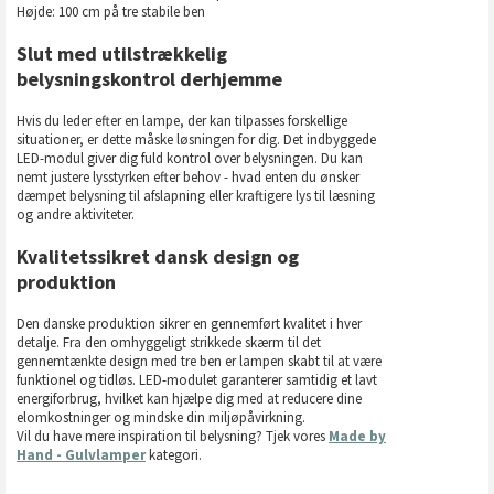
Højde: 100 cm på tre stabile ben
Slut med utilstrækkelig
belysningskontrol derhjemme
Hvis du leder efter en lampe, der kan tilpasses forskellige
situationer, er dette måske løsningen for dig. Det indbyggede
LED-modul giver dig fuld kontrol over belysningen. Du kan
nemt justere lysstyrken efter behov - hvad enten du ønsker
dæmpet belysning til afslapning eller kraftigere lys til læsning
og andre aktiviteter.
Kvalitetssikret dansk design og
produktion
Den danske produktion sikrer en gennemført kvalitet i hver
detalje. Fra den omhyggeligt strikkede skærm til det
gennemtænkte design med tre ben er lampen skabt til at være
funktionel og tidløs. LED-modulet garanterer samtidig et lavt
energiforbrug, hvilket kan hjælpe dig med at reducere dine
elomkostninger og mindske din miljøpåvirkning.
Vil du have mere inspiration til belysning? Tjek vores
Made by
Hand - Gulvlamper
kategori.