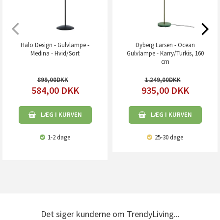
Halo Design - Gulvlampe -
Dyberg Larsen - Ocean
Medina - Hvid/Sort
Gulvlampe - Karry/Turkis, 160
cm
899,00
1.249,00
584,00
DKK
935,00
DKK
LÆG I KURVEN
LÆG I KURVEN
1-2 dage
25-30 dage
Det siger kunderne om TrendyLiving...