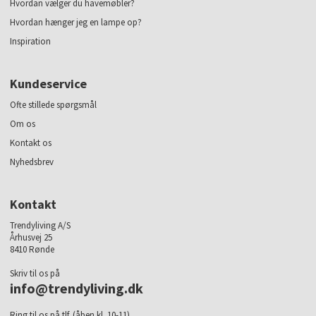
Hvordan vælger du havemøbler?
Hvordan hænger jeg en lampe op?
Inspiration
Kundeservice
Ofte stillede spørgsmål
Om os
Kontakt os
Nyhedsbrev
Kontakt
Trendyliving A/S
Århusvej 25
8410 Rønde
Skriv til os på
info@trendyliving.dk
Ring til os på tlf. (åben kl. 10-11)