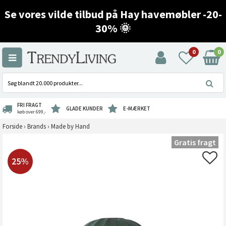
Se vores vilde tilbud på Hay havemøbler -20-
30% 🌞
0
0
FRI FRAGT
GLADE KUNDER
E-MÆRKET
køb over 699,-
Forside
›
Brands
›
Made by Hand
Gratis fragt
25%