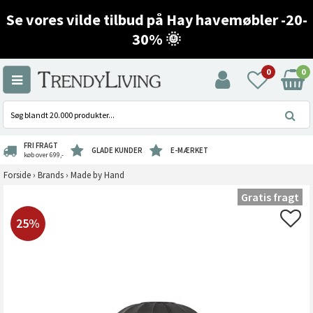
Se vores vilde tilbud på Hay havemøbler -20-
30% 🌞
0
0
FRI FRAGT
GLADE KUNDER
E-MÆRKET
køb over 699,-
Forside
›
Brands
›
Made by Hand
Gratis fragt
25%