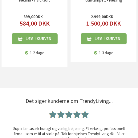
Medina - Hvid/Sort
Gulvlampe 1 - Messing
899,00
2.999,00
584,00
DKK
1.500,00
DKK
LÆG I KURVEN
LÆG I KURVEN
1-2 dage
1-3 dage
Det siger kunderne om TrendyLiving...
Super fantastisk hurtigt og venlig betjening. Et virkeligt professionelt
firma - som er til at stole på. Tak for hjælpen TrendyLiving.dk... Vi er