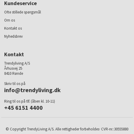
Kundeservice
Ofte stillede spørgsmål
Om os
Kontakt os
Nyhedsbrev
Kontakt
Trendyliving A/S
Århusvej 25
8410 Rønde
Skriv til os på
info@trendyliving.dk
Ring til os på tlf. (åben kl. 10-11)
+45 6151 4400
© Copyright TrendyLiving A/S. Alle rettigheder forbeholdes· CVR-nr.:30555880