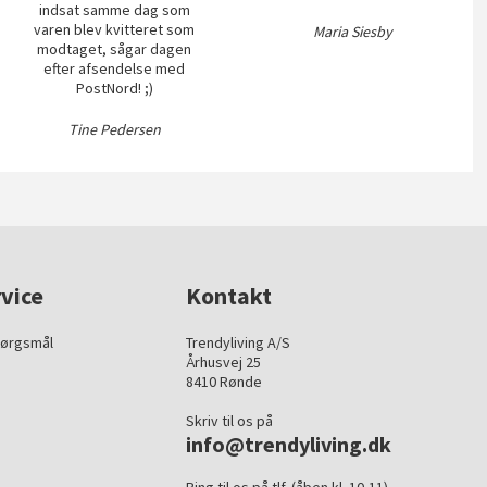
indsat samme dag som
varen blev kvitteret som
Maria Siesby
modtaget, sågar dagen
efter afsendelse med
PostNord! ;)
Tine Pedersen
vice
Kontakt
pørgsmål
Trendyliving A/S
Århusvej 25
8410 Rønde
Skriv til os på
info@trendyliving.dk