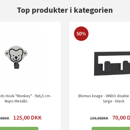
Top produkter i kategorien
50%
ids Hook "Monkey" - 9x6,5 cm -
Blomus knage - VINDO double
Nupo Metallic
large - black
125,00
DKK
70,00
00
139,00