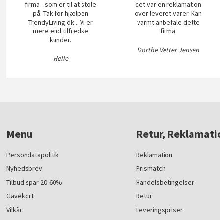
firma - som er til at stole
det var en reklamation
på. Tak for hjælpen
over leveret varer. Kan
TrendyLiving.dk... Vi er
varmt anbefale dette
mere end tilfredse
firma.
kunder.
Dorthe Vetter Jensen
Helle
Menu
Retur, Reklamati
Persondatapolitik
Reklamation
Nyhedsbrev
Prismatch
Tilbud spar 20-60%
Handelsbetingelser
Gavekort
Retur
Vilkår
Leveringspriser