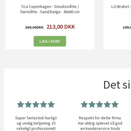
Tica Copenhagen - Smudsmåtte /
L:A Bruket 
Dørmåtte - Sand/beige - 40x60 cm
213,00
DKK
269,00
180,
LÆG I KURV
Det s
Super fantastisk hurtigt
Respekt for dette firma.
og venlig betjening. Et
Har aldrig oplevet så god
virkeligt professionelt
en kundeservice trods