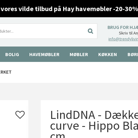
 vores vilde tilbud på Hay havemøbler -20-30%
BRUG FOR HJ
Skriv til A
info@trendylivi
BOLIG
HAVEMØBLER
MØBLER
KØKKEN
BØR
ÆRKET
LindDNA - Dækkes
curve - Hippo Bla
cm