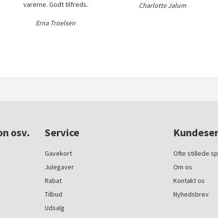
varerne. Godt tilfreds.
Charlotte Jalum
Erna Troelsen
on osv.
Service
Kundeser
Gavekort
Ofte stillede s
Julegaver
Om os
Rabat
Kontakt os
Tilbud
Nyhedsbrev
Udsalg