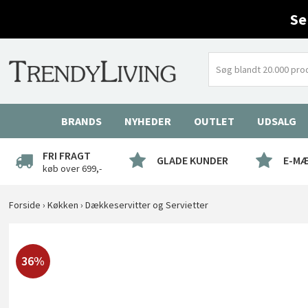
Se
BRANDS
NYHEDER
OUTLET
UDSALG
FRI FRAGT
GLADE KUNDER
E-M
køb over 699,-
Forside
›
Køkken
›
Dækkeservitter og Servietter
36%