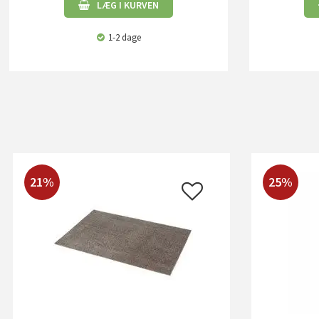
LÆG I KURVEN
1-2 dage
21%
25%