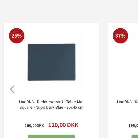
25%
37%
LindDNA - Dækkeserviet - Table Mat
LindDNA - K
Square - Nupo Dark Blue - 35x45 cm
120,00
DKK
160,00
199,