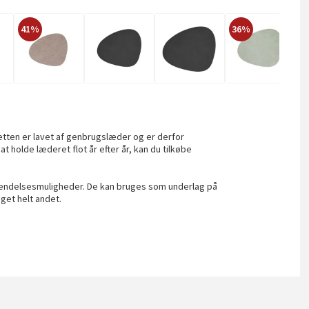
41%
36%
1
ten er lavet af genbrugslæder og er derfor
t holde læderet flot år efter år, kan du tilkøbe
vendelsesmuligheder. De kan bruges som underlag på
oget helt andet.