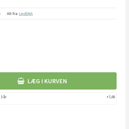
6
Alt fra:
LindDNA
LÆG I KURVEN
 3 år
+7,00