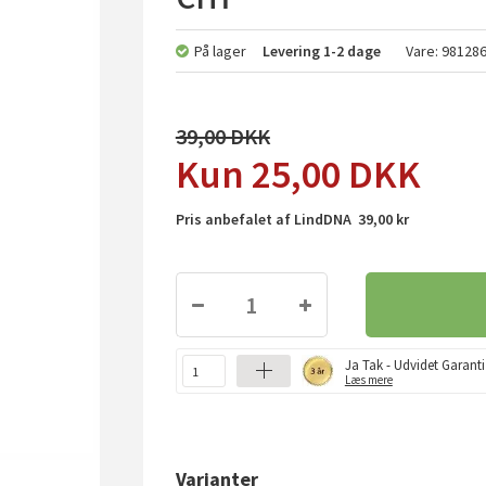
På lager
Levering
1-2 dage
Vare:
98128
39,00
25,00
DKK
Pris anbefalet af LindDNA 39,00 kr
Ja Tak - Udvidet Garanti
Læs mere
Varianter