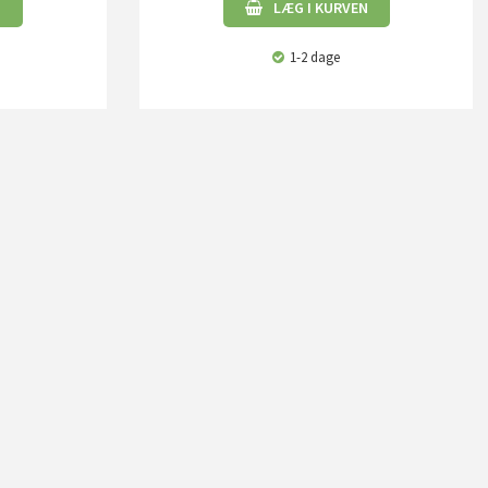
N
LÆG I KURVEN
1-2 dage