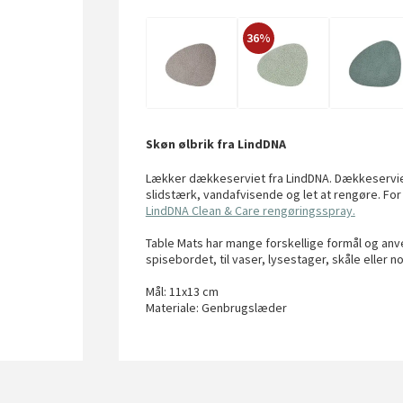
36%
Skøn ølbrik fra LindDNA
Lækker dækkeserviet fra LindDNA. Dækkeserviet
slidstærk, vandafvisende og let at rengøre. For a
LindDNA Clean & Care rengøringsspray.
Table Mats har mange forskellige formål og an
spisebordet, til vaser, lysestager, skåle eller n
Mål: 11x13 cm
Materiale: Genbrugslæder