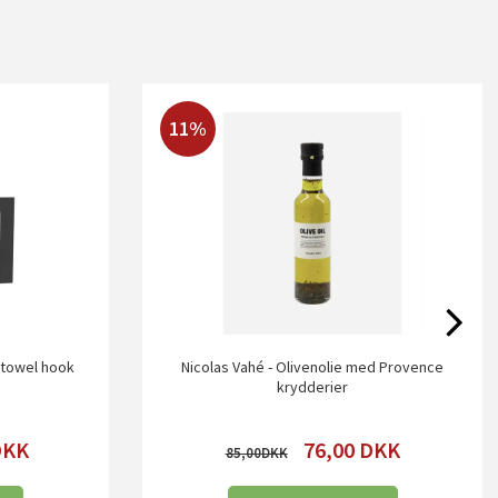
11%
 towel hook
Nicolas Vahé - Olivenolie med Provence
krydderier
DKK
76,00
DKK
85,00