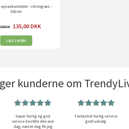
- opvaskemiddel - citrongræs -
500 ml.
135,00
DKK
00
LÆG I KURV
iger kunderne om TrendyLiv
Super hurtig og god
Fantastisk hurtig service
service bestilte den ene
godt udvalg.
dag, næste dag fik jeg