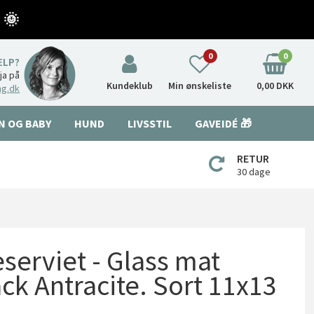
 🌞
0
0
ÆLP?
nja på
Kundeklub
Min ønskeliste
0,00 DKK
ng.dk
N OG BABY
HUND
LIVSSTIL
GAVEIDÉ 🎁
RETUR
30 dage
erviet - Glass mat
ck Antracite. Sort 11x13