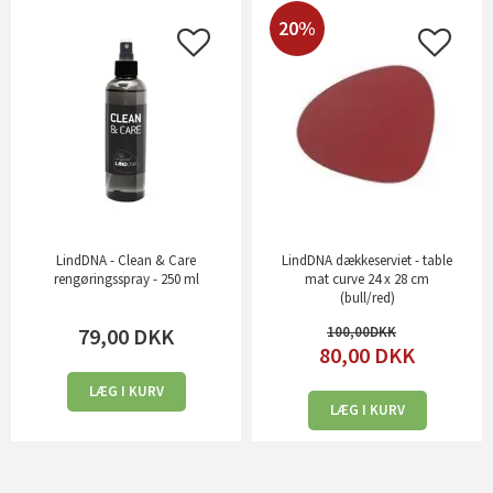
20%
LindDNA - Clean & Care
LindDNA dækkeserviet - table
rengøringsspray - 250 ml
mat curve 24 x 28 cm
(bull/red)
79,00
DKK
100,00
80,00
DKK
LÆG I KURV
LÆG I KURV