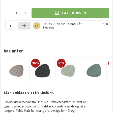
LÆG I KURVEN
Ja Tak - Udvidet Garanti 3 år
+7,00
Læs mere
Varianter
36%
36%
4
Skøn dækkeserviet fra LindDNA
Lækker dækkeserviet fra LindDNA. Dækkeservietten er lavet af
genbrugslæder og er derfor slidstærk, vandafvisende og let at
rengøre. Table Mats har mange forskellige formål og