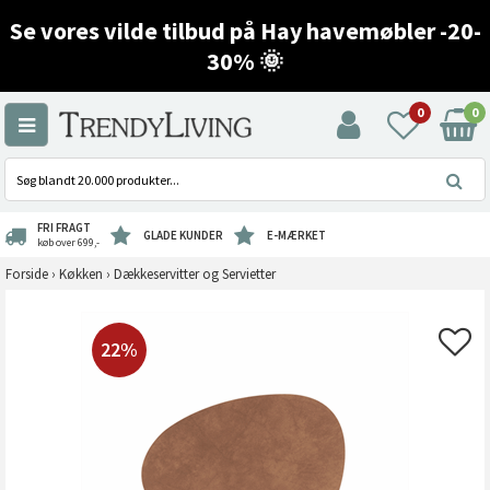
Se vores vilde tilbud på Hay havemøbler -20-
30% 🌞
0
0
FRI FRAGT
GLADE KUNDER
E-MÆRKET
køb over 699,-
Forside
›
Køkken
›
Dækkeservitter og Servietter
22%