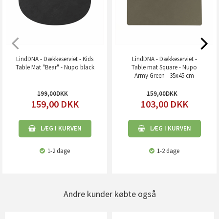
LindDNA - Dækkeserviet - Kids
LindDNA - Dækkeserviet -
Table Mat "Bear" - Nupo black
Table mat Square - Nupo
Army Green - 35x45 cm
199,00
159,00
159,00
DKK
103,00
DKK
LÆG I KURVEN
LÆG I KURVEN
1-2 dage
1-2 dage
Andre kunder købte også