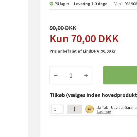
På lager
Levering
1-3 dage
Vare:
98190
90,00
70,00
DKK
Pris anbefalet af LindDNA 90,00 kr
Tilkøb
(vælges inden hovedprodukt
Ja Tak - Udvidet Garanti
Læs mere