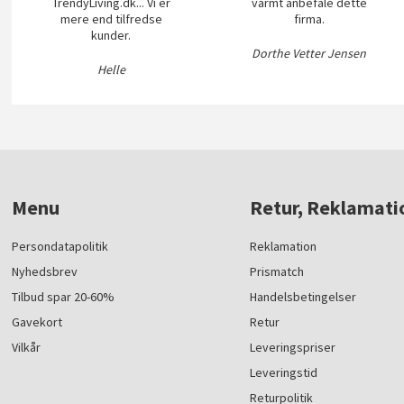
TrendyLiving.dk... Vi er
varmt anbefale dette
mere end tilfredse
firma.
kunder.
Dorthe Vetter Jensen
Helle
Menu
Retur, Reklamati
Persondatapolitik
Reklamation
Nyhedsbrev
Prismatch
Tilbud spar 20-60%
Handelsbetingelser
Gavekort
Retur
Vilkår
Leveringspriser
Leveringstid
Returpolitik