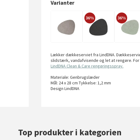
Varianter
36%
36%
Lækker dækkeserviet fra LindDNA. Dækkeserviet
slidstærk, vandafvisende og let at rengøre. For a
LindDNA Clean & Care rengøringsspray.
Materiale: Genbrugslæder
Mål: 24 x 28 cm Tykkelse: 1,2 mm
Design LindDNA
Top produkter i kategorien