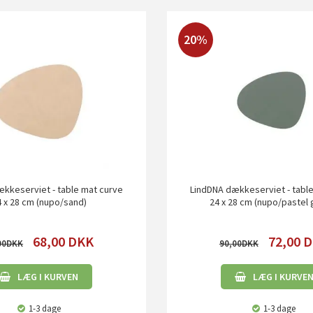
20%
kkeserviet - table mat curve
LindDNA dækkeserviet - tabl
 x 28 cm (nupo/sand)
24 x 28 cm (nupo/pastel 
68,00
DKK
72,00
D
00
90,00
LÆG I KURVEN
LÆG I KURVE
1-3 dage
1-3 dage