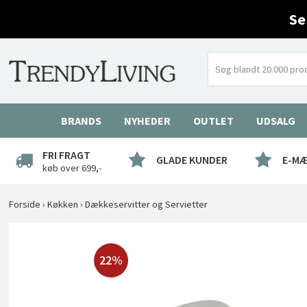
Se
BRANDS
NYHEDER
OUTLET
UDSALG
FRI FRAGT
GLADE KUNDER
E-M
køb over 699,-
Forside
›
Køkken
›
Dækkeservitter og Servietter
22%