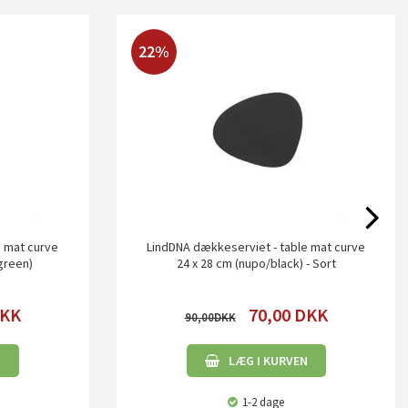
22%
e mat curve
LindDNA dækkeserviet - table mat curve
green)
24 x 28 cm (nupo/black) - Sort
KK
70,00
DKK
90,00
N
LÆG I KURVEN
1-2 dage