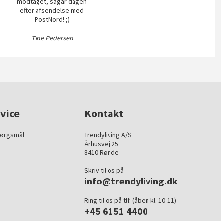
modtaget, sågar dagen
efter afsendelse med
PostNord! ;)
Tine Pedersen
vice
Kontakt
pørgsmål
Trendyliving A/S
Århusvej 25
8410 Rønde
Skriv til os på
info@trendyliving.dk
Ring til os på tlf. (åben kl. 10-11)
+45 6151 4400