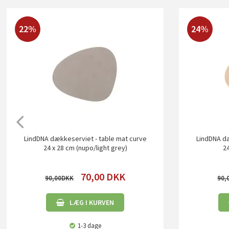
22%
24%
LindDNA dækkeserviet - table mat curve
LindDNA dæ
24 x 28 cm (nupo/light grey)
24
70,00
DKK
90,00
90,
LÆG I KURVEN
1-3 dage