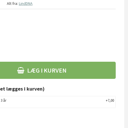
8
Alt fra:
LindDNA
LÆG I KURVEN
et lægges i kurven)
 3 år
+7,00