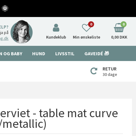
 🌞
0
0
ÆLP?
nja på
Kundeklub
Min ønskeliste
0,00 DKK
ng.dk
N OG BABY
HUND
LIVSSTIL
GAVEIDÉ 🎁
RETUR
30 dage
viet - table mat curve
/metallic)