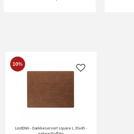
10%
LindDNA - Dækkeserviet square L 35x45 -
nature/buffalo