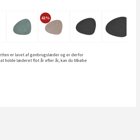
41%
3
ten er lavet af genbrugslæder og er derfor
t holde læderet flot år efter år, kan du tilkøbe