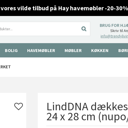
 vores vilde tilbud på Hay havemøbler -20-30%
BRUG FOR HJ
Skriv til A
info@trendylivi
BOLIG
HAVEMØBLER
MØBLER
KØKKEN
BØR
ÆRKET
LindDNA dækkeser
24 x 28 cm (nupo