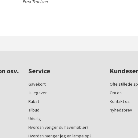
Erna Troelsen
on osv.
Service
Kundeser
Gavekort
Ofte stillede s
Julegaver
Om os
Rabat
Kontakt os
Tilbud
Nyhedsbrev
Udsalg
Hvordan vælger du havemøbler?
Hvordan hænger jeg en lampe op?