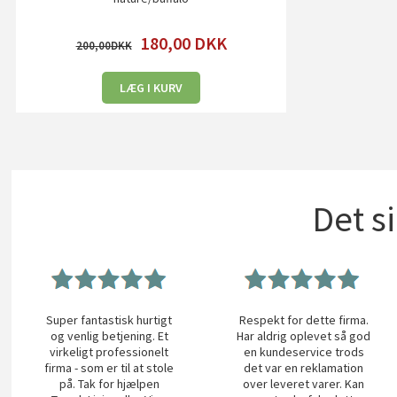
180,00
DKK
200,00
LÆG I KURV
Det s
Super fantastisk hurtigt
Respekt for dette firma.
og venlig betjening. Et
Har aldrig oplevet så god
virkeligt professionelt
en kundeservice trods
firma - som er til at stole
det var en reklamation
på. Tak for hjælpen
over leveret varer. Kan