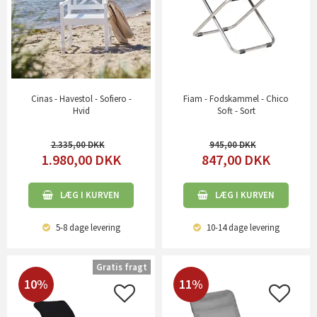
Cinas - Havestol - Sofiero -
Fiam - Fodskammel - Chico
Hvid
Soft - Sort
2.335,00
945,00
1.980,00
DKK
847,00
DKK
LÆG I KURVEN
LÆG I KURVEN
5-8 dage
levering
10-14 dage
levering
Gratis fragt
10%
11%