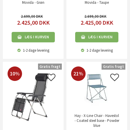
Movida - Grøn
Movida - Taupe
2.699,00
2.699,00
2.425,00
DKK
2.425,00
DKK
LÆG I KURVEN
LÆG I KURVEN
1-2 dage
levering
1-2 dage
levering
Gratis fragt
Gratis fragt
10%
21%
Hay - X-Line Chair - Havestol
- Coated steel base - Powder
blue