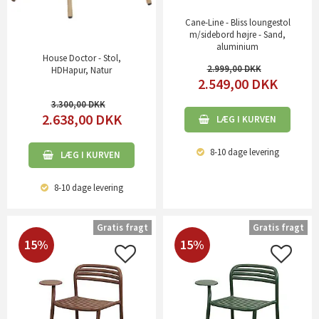
Cane-Line - Bliss loungestol
m/sidebord højre - Sand,
aluminium
House Doctor - Stol,
2.999,00
HDHapur, Natur
2.549,00
DKK
3.300,00
2.638,00
DKK
LÆG I KURVEN
8-10 dage
levering
LÆG I KURVEN
8-10 dage
levering
Gratis fragt
Gratis fragt
15%
15%