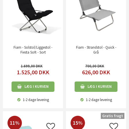
Fiam - Solstol/Liggestol -
Fiam - Strandstol - Quick -
Fiesta Soft - Sort
Grå
1.699,00
700,00
1.525,00
DKK
626,00
DKK
LÆG I KURVEN
LÆG I KURVEN
1-2 dage
levering
1-2 dage
levering
Gratis fragt
11%
15%