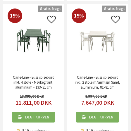
Gratis fragt
Gratis fragt
15%
15%
Cane-Line - Bliss spisebord
Cane-Line - Bliss spisebord
inkl. 4 stole - Mørkegrønt,
inkl. 2 stole m/armlæn Sand,
aluminium - 133x81 cm
aluminium, 81x81 cm
13.895,00
8.997,00
11.811,00
DKK
7.647,00
DKK
LÆG I KURVEN
LÆG I KURVEN
8-10 dage
levering
8-10 dage
levering