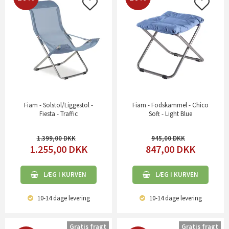
Fiam - Solstol/Liggestol -
Fiam - Fodskammel - Chico
Fiesta - Traffic
Soft - Light Blue
1.399,00
945,00
1.255,00
DKK
847,00
DKK
LÆG I KURVEN
LÆG I KURVEN
10-14 dage
levering
10-14 dage
levering
Gratis fragt
Gratis fragt