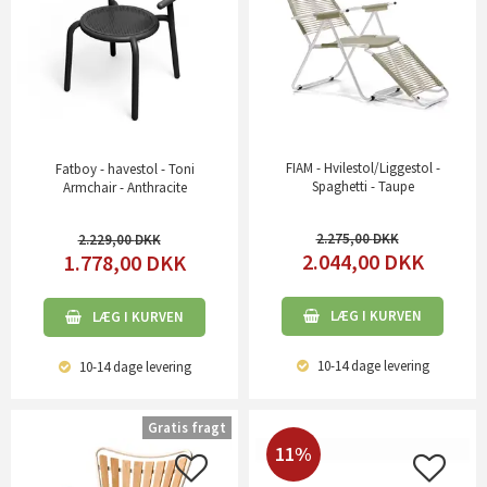
FIAM - Hvilestol/Liggestol -
Fatboy - havestol - Toni
Spaghetti - Taupe
Armchair - Anthracite
2.275,00
2.229,00
2.044,00
DKK
1.778,00
DKK
LÆG I KURVEN
LÆG I KURVEN
10-14 dage
levering
10-14 dage
levering
Gratis fragt
11%