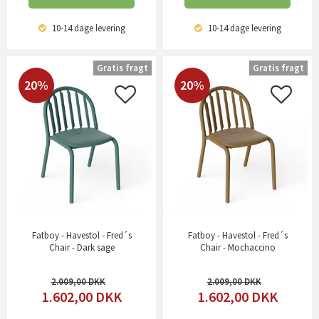
10-14 dage
levering
10-14 dage
levering
Gratis fragt
Gratis fragt
20%
20%
Fatboy - Havestol - Fred´s
Fatboy - Havestol - Fred´s
Chair - Dark sage
Chair - Mochaccino
2.009,00
2.009,00
1.602,00
DKK
1.602,00
DKK