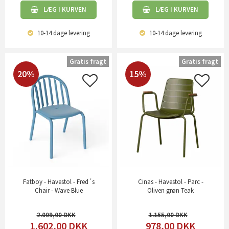
LÆG I KURVEN
LÆG I KURVEN
10-14 dage
levering
10-14 dage
levering
Gratis fragt
Gratis fragt
20%
15%
Fatboy - Havestol - Fred´s
Cinas - Havestol - Parc -
Chair - Wave Blue
Oliven grøn Teak
2.009,00
1.155,00
1.602,00
DKK
978,00
DKK