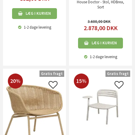
House Doctor - Stol, HDBrea,
Sort
LÆG I KURVEN
3.600,00
2.878,00
DKK
1-2 dage
levering
LÆG I KURVEN
1-2 dage
levering
Gratis fragt
Gratis fragt
20%
15%