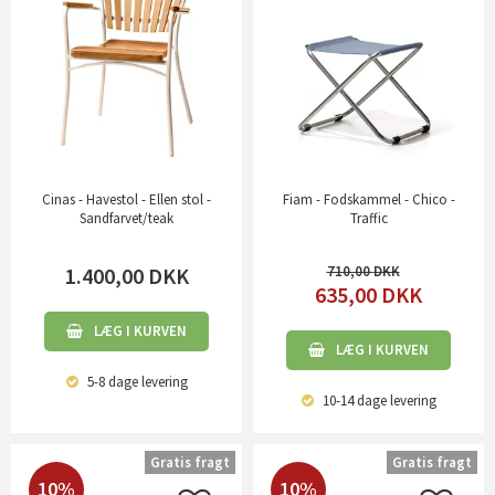
Cinas - Havestol - Ellen stol -
Fiam - Fodskammel - Chico -
Sandfarvet/teak
Traffic
1.400,00
DKK
710,00
635,00
DKK
LÆG I KURVEN
LÆG I KURVEN
5-8 dage
levering
10-14 dage
levering
Gratis fragt
Gratis fragt
10%
10%