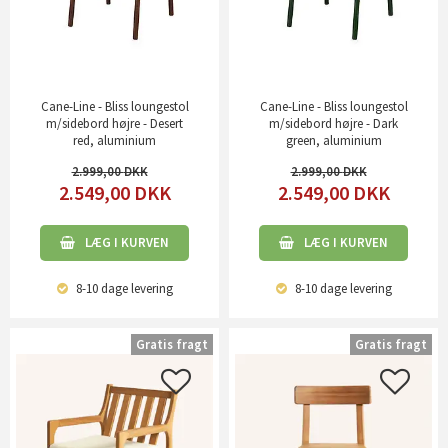
Cane-Line - Bliss loungestol
Cane-Line - Bliss loungestol
m/sidebord højre - Desert
m/sidebord højre - Dark
red, aluminium
green, aluminium
2.999,00
2.999,00
2.549,00
DKK
2.549,00
DKK
LÆG I KURVEN
LÆG I KURVEN
8-10 dage
levering
8-10 dage
levering
Gratis fragt
Gratis fragt