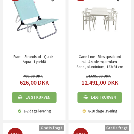
Fiam - Strandstol - Quick -
Cane-Line - Bliss spisebord
Aqua - Lyseblå
inkl. 4 stole m/armlæn -
Sand, aluminium, 133x81 cm
700,00
14.695,00
626,00
DKK
12.491,00
DKK
LÆG I KURVEN
LÆG I KURVEN
1-2 dage
levering
8-10 dage
levering
Gratis fragt
Gratis fragt