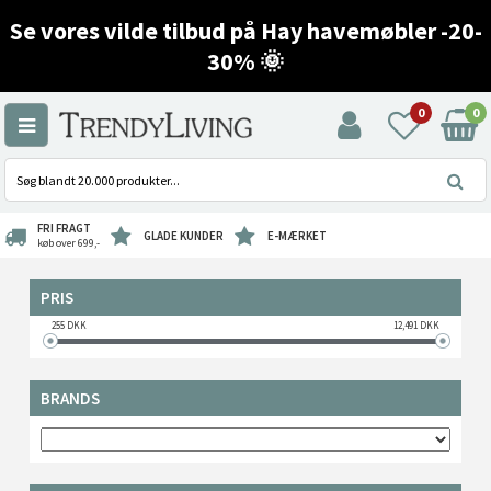
Se vores vilde tilbud på Hay havemøbler -20-
30% 🌞
0
0
FRI FRAGT
GLADE KUNDER
E-MÆRKET
køb over 699,-
PRIS
255
DKK
12,491
DKK
BRANDS