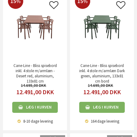
15%
15%
Cane-Line - Bliss spisebord
Cane-Line - Bliss spisebord
inkl. 4 stole m/armlæn -
inkl. 4 stole m/armlæn Dark
Desert red, aluminium,
green, aluminium, 133x81
133x81 cm
cm bord
14.695,00
14.695,00
12.491,00
DKK
12.491,00
DKK
LÆG I KURVEN
LÆG I KURVEN
8-10 dage
levering
164 dage
levering