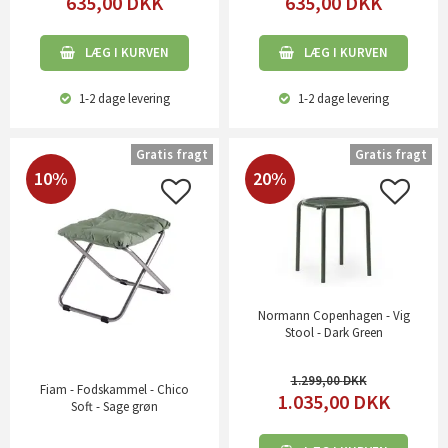
635,00
DKK
635,00
DKK
LÆG I KURVEN
LÆG I KURVEN
1-2 dage
levering
1-2 dage
levering
Gratis fragt
Gratis fragt
10%
20%
Normann Copenhagen - Vig
Stool - Dark Green
1.299,00
Fiam - Fodskammel - Chico
1.035,00
DKK
Soft - Sage grøn