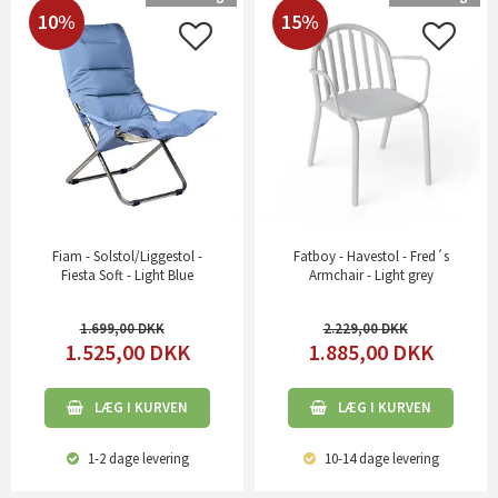
10%
15%
Fiam - Solstol/Liggestol -
Fatboy - Havestol - Fred´s
Fiesta Soft - Light Blue
Armchair - Light grey
1.699,00
2.229,00
1.525,00
DKK
1.885,00
DKK
LÆG I KURVEN
LÆG I KURVEN
1-2 dage
levering
10-14 dage
levering