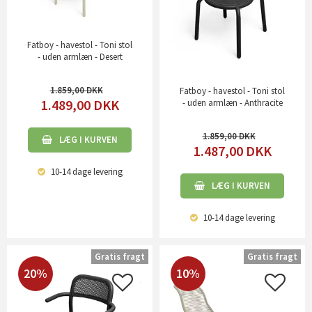
Fatboy - havestol - Toni stol
- uden armlæn - Desert
1.859,00
Fatboy - havestol - Toni stol
1.489,00
DKK
- uden armlæn - Anthracite
1.859,00
LÆG I KURVEN
1.487,00
DKK
10-14 dage
levering
LÆG I KURVEN
10-14 dage
levering
Gratis fragt
Gratis fragt
20%
10%