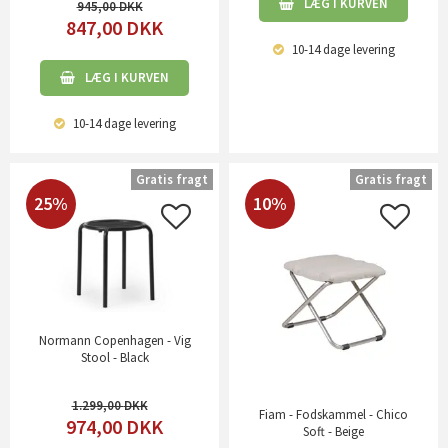
LÆG I KURVEN
945,00
847,00
DKK
10-14 dage
levering
LÆG I KURVEN
10-14 dage
levering
Gratis fragt
Gratis fragt
25%
10%
Normann Copenhagen - Vig
Stool - Black
1.299,00
Fiam - Fodskammel - Chico
974,00
DKK
Soft - Beige