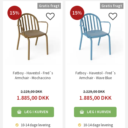
Gratis fragt
Gratis fragt
15%
15%
Fatboy - Havestol - Fred´s
Fatboy - Havestol - Fred´s
Armchair - Mochaccino
Armchair - Wave Blue
2.229,00
2.229,00
1.885,00
DKK
1.885,00
DKK
LÆG I KURVEN
LÆG I KURVEN
10-14 dage
levering
10-14 dage
levering