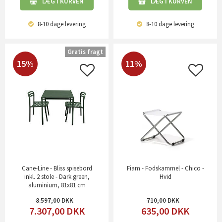
LÆG I KURVEN
LÆG I KURVEN
8-10 dage
levering
8-10 dage
levering
Gratis fragt
15%
11%
Cane-Line - Bliss spisebord
Fiam - Fodskammel - Chico -
inkl. 2 stole - Dark green,
Hvid
aluminium, 81x81 cm
8.597,00
710,00
7.307,00
DKK
635,00
DKK