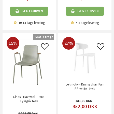
LÆG I KURVEN
LÆG I KURVEN
10-14 dage
levering
5-8 dage
levering
Gratis fragt
15%
27%
Leitmotiv - Dining chair Fain
PP white - Hvid
Cinas - Havestol - Parc -
483,00
Lysegrå Teak
352,00
DKK
1.155,00