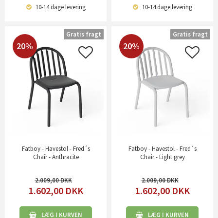
10-14 dage
levering
10-14 dage
levering
Gratis fragt
Gratis fragt
20%
20%
Fatboy - Havestol - Fred´s
Fatboy - Havestol - Fred´s
Chair - Anthracite
Chair - Light grey
2.009,00
2.009,00
1.602,00
DKK
1.602,00
DKK
LÆG I KURVEN
LÆG I KURVEN