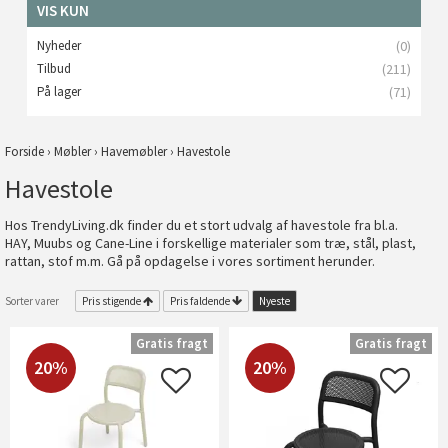
VIS KUN
Nyheder
(0)
Tilbud
(211)
På lager
(71)
Forside
›
Møbler
›
Havemøbler
›
Havestole
Havestole
Hos TrendyLiving.dk finder du et stort udvalg af havestole fra bl.a.
HAY, Muubs og Cane-Line i forskellige materialer som træ, stål, plast,
rattan, stof m.m. Gå på opdagelse i vores sortiment herunder.
Sorter varer
Pris stigende
Pris faldende
Nyeste
Gratis fragt
Gratis fragt
20%
20%