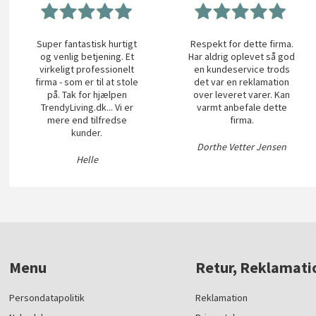
Super fantastisk hurtigt
Respekt for dette firma.
og venlig betjening. Et
Har aldrig oplevet så god
virkeligt professionelt
en kundeservice trods
firma - som er til at stole
det var en reklamation
på. Tak for hjælpen
over leveret varer. Kan
TrendyLiving.dk... Vi er
varmt anbefale dette
mere end tilfredse
firma.
kunder.
Dorthe Vetter Jensen
Helle
Menu
Retur, Reklamati
Persondatapolitik
Reklamation