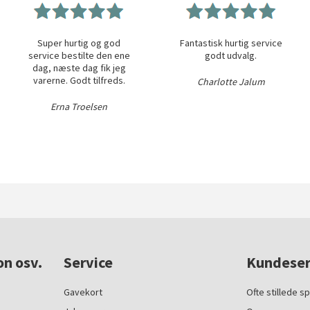
Super hurtig og god
Fantastisk hurtig service
service bestilte den ene
godt udvalg.
dag, næste dag fik jeg
varerne. Godt tilfreds.
Charlotte Jalum
Erna Troelsen
on osv.
Service
Kundeser
Gavekort
Ofte stillede s