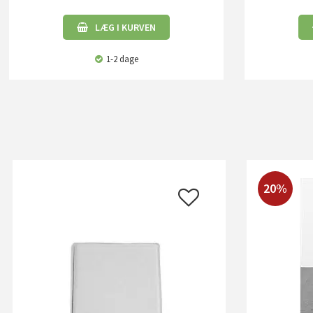
LÆG I KURVEN
1-2 dage
20%