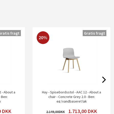
Gratis fragt
Gratis fragt
20%
2 - About a
Hay - Spisebordsstol - AAC 12 - About a
- Ben:
chair - Concrete Grey 2.0 - Ben:
k
eg/vandbaseret lak
0
DKK
1.713,00
DKK
2.149,00