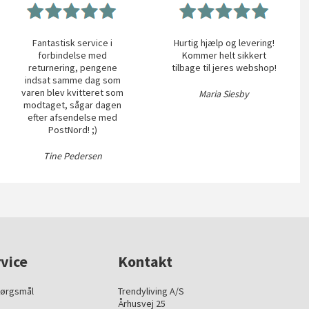
Fantastisk service i
Hurtig hjælp og levering!
forbindelse med
Kommer helt sikkert
returnering, pengene
tilbage til jeres webshop!
indsat samme dag som
varen blev kvitteret som
Maria Siesby
modtaget, sågar dagen
efter afsendelse med
PostNord! ;)
Tine Pedersen
vice
Kontakt
pørgsmål
Trendyliving A/S
Århusvej 25