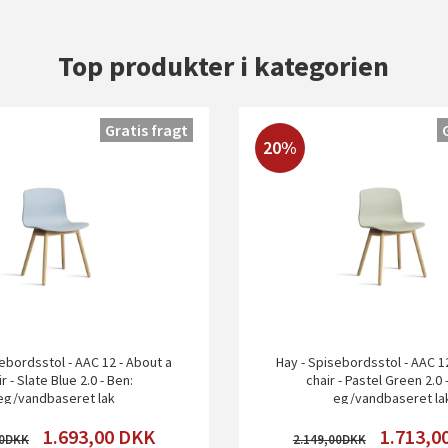
Top produkter i kategorien
Gratis fragt
20%
ebordsstol - AAC 12 - About a
Hay - Spisebordsstol - AAC 1
r - Slate Blue 2.0 - Ben:
chair - Pastel Green 2.0 
eg/vandbaseret lak
eg/vandbaseret la
1.693,00
DKK
1.713,0
0
2.149,00