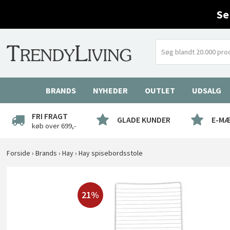
Se
BRANDS
NYHEDER
OUTLET
UDSALG
FRI FRAGT
GLADE KUNDER
E-M
køb over 699,-
Forside
›
Brands
›
Hay
›
Hay spisebordsstole
21%