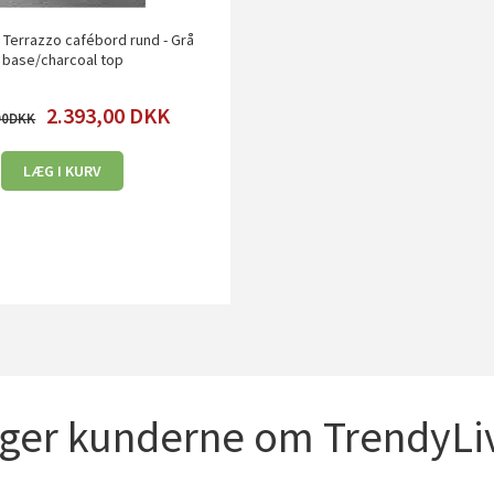
 Terrazzo cafébord rund - Grå
base/charcoal top
2.393,00
DKK
00
LÆG I KURV
iger kunderne om TrendyLiv