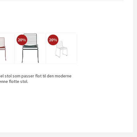
20%
20%
nkel stol som passer flot til den moderne
nne flotte stol.