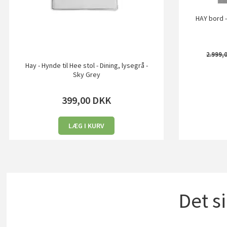
HAY bord -
2.999,
Hay - Hynde til Hee stol - Dining, lysegrå -
Sky Grey
399,00
DKK
LÆG I KURV
Det s