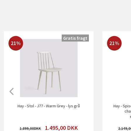
Gratis fragt
21%
21%
Hay - Stol - J77 - Warm Grey - lys grå
Hay - Spis
chai
1.495,00
DKK
1.899,00
2.149,0