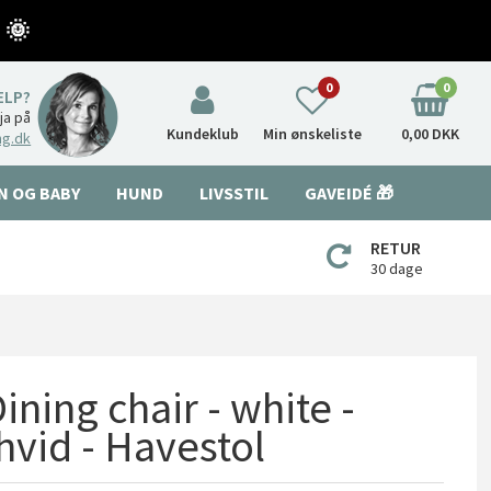
 🌞
0
0
ÆLP?
nja på
Kundeklub
Min ønskeliste
0,00 DKK
ng.dk
N OG BABY
HUND
LIVSSTIL
GAVEIDÉ 🎁
RETUR
30 dage
ining chair - white -
hvid - Havestol