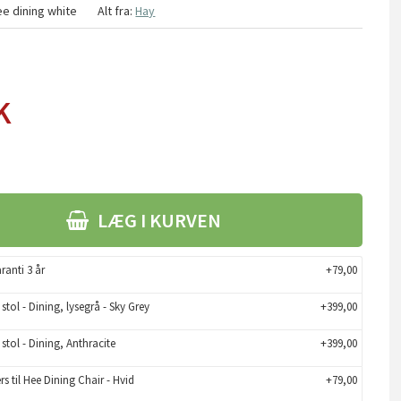
e dining white
Alt fra:
Hay
K
LÆG I KURVEN
ranti 3 år
+79,00
stol - Dining, lysegrå - Sky Grey
+399,00
 stol - Dining, Anthracite
+399,00
rs til Hee Dining Chair - Hvid
+79,00