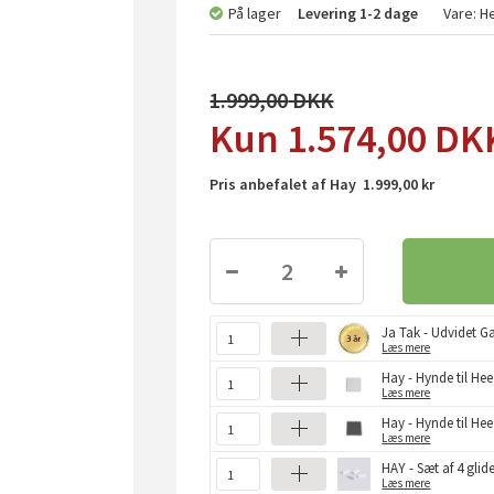
På lager
Levering
1-2 dage
Vare:
He
1.999,00
1.574,00
DK
Pris anbefalet af Hay 1.999,00 kr
Ja Tak - Udvidet Ga
Læs mere
Hay - Hynde til Hee 
Læs mere
Hay - Hynde til Hee
Læs mere
HAY - Sæt af 4 glide
Læs mere