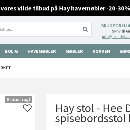
 vores vilde tilbud på Hay havemøbler -20-30%
BRUG FOR HJ
Skriv til A
info@trendylivi
BOLIG
HAVEMØBLER
MØBLER
KØKKEN
BØR
ÆRKET
Gratis fragt
Hay stol - Hee D
spisebordsstol 