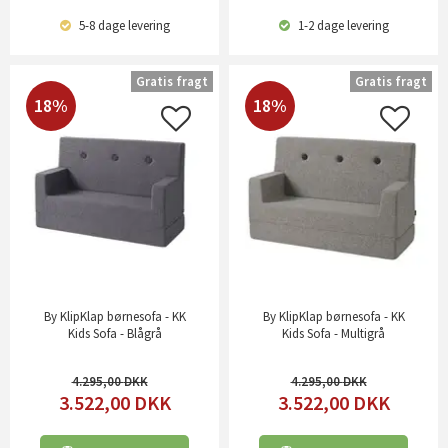
5-8 dage
levering
1-2 dage
levering
Gratis fragt
Gratis fragt
18%
18%
By KlipKlap børnesofa - KK
By KlipKlap børnesofa - KK
Kids Sofa - Blågrå
Kids Sofa - Multigrå
4.295,00
4.295,00
3.522,00
DKK
3.522,00
DKK