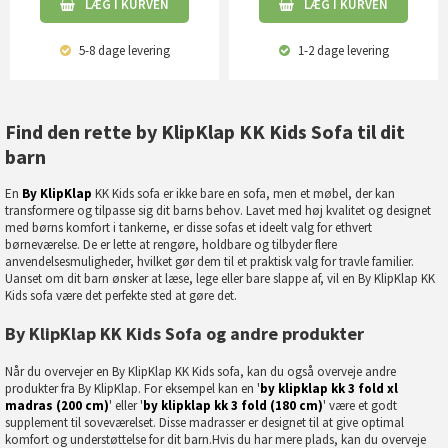
LÆG I KURVEN
LÆG I KURVEN
5-8 dage
levering
1-2 dage
levering
Find den rette by KlipKlap KK Kids Sofa til dit
barn
En
By KlipKlap
KK Kids sofa er ikke bare en sofa, men et møbel, der kan
transformere og tilpasse sig dit barns behov. Lavet med høj kvalitet og designet
med børns komfort i tankerne, er disse sofas et ideelt valg for ethvert
børneværelse. De er lette at rengøre, holdbare og tilbyder flere
anvendelsesmuligheder, hvilket gør dem til et praktisk valg for travle familier.
Uanset om dit barn ønsker at læse, lege eller bare slappe af, vil en By KlipKlap KK
Kids sofa være det perfekte sted at gøre det.
By KlipKlap KK Kids Sofa og andre produkter
Når du overvejer en By KlipKlap KK Kids sofa, kan du også overveje andre
produkter fra By KlipKlap. For eksempel kan en '
by klipklap kk 3 fold xl
madras (200 cm)
' eller '
by klipklap kk 3 fold (180 cm)
' være et godt
supplement til soveværelset. Disse madrasser er designet til at give optimal
komfort og understøttelse for dit barn.Hvis du har mere plads, kan du overveje