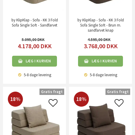
by KlipKlap - Sofa - KK 3 Fold
by KlipKlap - Sofa - KK 3 Fold
Sofa Single Soft - Sandfarvet
Sofa Single Soft - Brun m.
sandfarvet knap
5.095,00
4.595,00
4.178,00
DKK
3.768,00
DKK
LÆG I KURVEN
LÆG I KURVEN
5-8 dage
levering
5-8 dage
levering
Gratis fragt
Gratis fragt
18%
18%