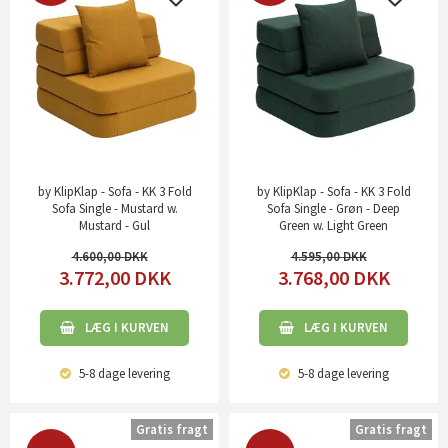
by KlipKlap - Sofa - KK 3 Fold
by KlipKlap - Sofa - KK 3 Fold
Sofa Single - Mustard w.
Sofa Single - Grøn - Deep
Mustard - Gul
Green w. Light Green
4.600,00
4.595,00
3.772,00
DKK
3.768,00
DKK
LÆG I KURVEN
LÆG I KURVEN
5-8 dage
levering
5-8 dage
levering
Gratis fragt
Gratis fragt