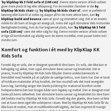
'
by klipklap kk 3 fold sofa xl (140 cm)
'. Denne større version af kids sofaen
giver mere plads til leg eller afslapning. For de mindste i familien er der
by
klipklap kk kids chair
og '
by klipklap kk kids chair xl
', som er perfekte til
læsning eller bare til at sidde og slappe af.For de mere aktive børn, kan
by
klipklap build and bounce
være et sjovt og interaktivt valg. Det er en kreativ
måde for dit barn at bruge sin energi på, mens det også stimulerer dets motoriske
færdigheder.Endelig, hvis du har begrænset plads, kan '
by klipklap kk 3 fold
sofa (120 cm)
' være det rette valg for dig. Denne mindre version af kids sofaen
er lige så komfortabel og alsidig som de større modeller, men passer bedre ind i
mindre rum.
Komfort og funktion i ét med by KlipKlap KK
Kids Sofa
Forestil dig en sofa, der er designet specielt til dine børn. En sofa, der ikke kun er
behagelig og sikker, men også stimulerer deres sanser og kreativitet. Det er
præcis, hvad by KlipKlap KK Kids Sofa tilbyder. Denne unikke børnesofa er
fremstillet med henblik på at opfylde de særlige behov, som børn har. Den er lavet
af holdbare materialer af høj kvalitet, der kan modstå selv det mest energiske
barns leg. Samtidig sørger den bløde polstring for maksimal komfort under
hvileperioderne.Den kan bruges både som legetøj og møbel. Den er designet med
tanke på børns sikkerhed. Den stimulerer børns sanser og kreativitet.Giv dine børn
det bedste med by KlipKlap KK Kids Sofa. Forestil dig den glæde, dine børn vil føle
ved at have deres eget lille sofahjørne i stuen. Med by KlipKlap KK Kids Sofa får du
ikke bare et møbel, men et multifunktionelt legetøj, der kan inspirere til mange