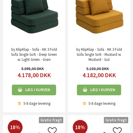
by KlipKlap - Sofa - KK 3 Fold
by KlipKlap - Sofa - KK 3 Fold
Sofa Single Soft - Deep Green
Sofa Single Soft - Mustard w.
w. Light Green - Grøn
Mustard - Gul
5.095,00
5.100,00
4.178,00
DKK
4.182,00
DKK
LÆG I KURVEN
LÆG I KURVEN
5-8 dage
levering
5-8 dage
levering
Gratis fragt
Gratis fragt
18%
18%