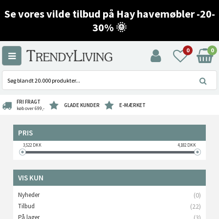
Se vores vilde tilbud på Hay havemøbler -20-
30% 🌞
0
0
FRI FRAGT
GLADE KUNDER
E-MÆRKET
køb over 699,-
PRIS
3,522
DKK
4,182
DKK
VIS KUN
Nyheder
(0)
Tilbud
(22)
På lager
(3)