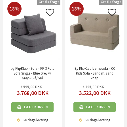
Gratis fragt
Gratis fragt
18%
18%
by KlipKlap - Sofa - KK 3 Fold
By KlipKlap børnesofa - KK
Sofa Single - Blue Grey w.
Kids Sofa - Sand m. sand
Grey - Blå/Grå
knap
4.595,00
4.295,00
3.768,00
DKK
3.522,00
DKK
LÆG I KURVEN
LÆG I KURVEN
5-8 dage
levering
5-8 dage
levering