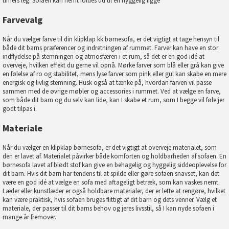
timers leg. Sofaen kan nemt foldes ud til en hyggelig ligge
Farvevalg
Når du vælger farve til din klipklap kk børnesofa, er det vigtigt at tage hensyn til
både dit barns præferencer og indretningen af rummet. Farver kan have en stor
indflydelse på stemningen og atmosfæren i et rum, så det er en god idé at
overveje, hvilken effekt du gerne vil opnå. Mørke farver som blå eller grå kan give
en følelse af ro og stabilitet, mens lyse farver som pink eller gul kan skabe en mere
energisk og livlig stemning. Husk også at tænke på, hvordan farven vil passe
sammen med de øvrige møbler og accessories i rummet. Ved at vælge en farve,
som både dit barn og du selv kan lide, kan I skabe et rum, som I begge vil føle jer
godt tilpas i.
Materiale
Når du vælger en klipklap børnesofa, er det vigtigt at overveje materialet, som
den er lavet af. Materialet påvirker både komforten og holdbarheden af sofaen. En
børnesofa lavet af blødt stof kan give en behagelig og hyggelig siddeoplevelse for
dit barn. Hvis dit barn har tendens til at spilde eller gøre sofaen snavset, kan det
være en god idé at vælge en sofa med aftageligt betræk, som kan vaskes nemt.
Læder eller kunstlæder er også holdbare materialer, der er lette at rengøre, hvilket
kan være praktisk, hvis sofaen bruges flittigt af dit barn og dets venner. Vælg et
materiale, der passer til dit barns behov og jeres livsstil, så I kan nyde sofaen i
mange år fremover.