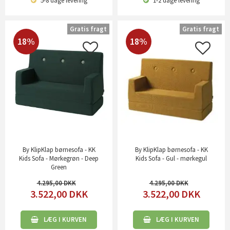
5-8 dage
levering
1-2 dage
levering
Gratis fragt
Gratis fragt
18%
18%
By KlipKlap børnesofa - KK
By KlipKlap børnesofa - KK
Kids Sofa - Mørkegrøn - Deep
Kids Sofa - Gul - mørkegul
Green
4.295,00
4.295,00
3.522,00
DKK
3.522,00
DKK
LÆG I KURVEN
LÆG I KURVEN