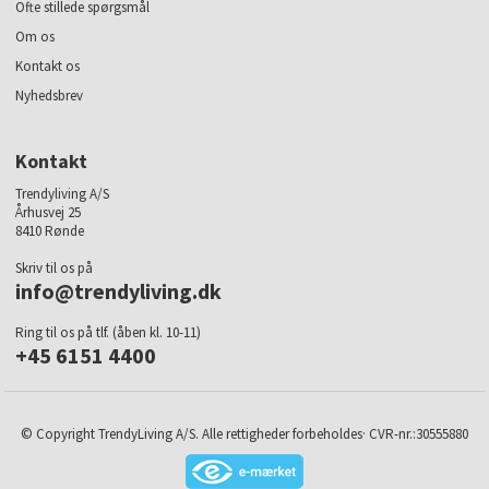
Ofte stillede spørgsmål
Om os
Kontakt os
Nyhedsbrev
Kontakt
Trendyliving A/S
Århusvej 25
8410 Rønde
Skriv til os på
info@trendyliving.dk
Ring til os på tlf. (åben kl. 10-11)
+45 6151 4400
© Copyright TrendyLiving A/S. Alle rettigheder forbeholdes· CVR-nr.:30555880