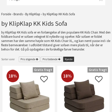
Forside
›
Brands
›
By KlipKlap
›
by KlipKlap KK Kids Sofa
by KlipKlap KK Kids Sofa
by KlipKlap KK Kids sofa er en forlængelse af den populære KK Kids Chair. Med den
foldbare bund er sofaen velegnet til nyfødte og opefter. Når sofaen er foldet
sammen har den samme højde som KK Kids Chair XL, og kan nemt passe ind i de
fleste børneværelser. I udfoldet tilstand giver sofaen mere plads til, når der er
behov for det. Gå på opdagelse i de forskellige farver herunder.
Sorter varer
Pris stigende
Pris faldende
Nyeste
Gratis fragt
Gratis fragt
18%
18%