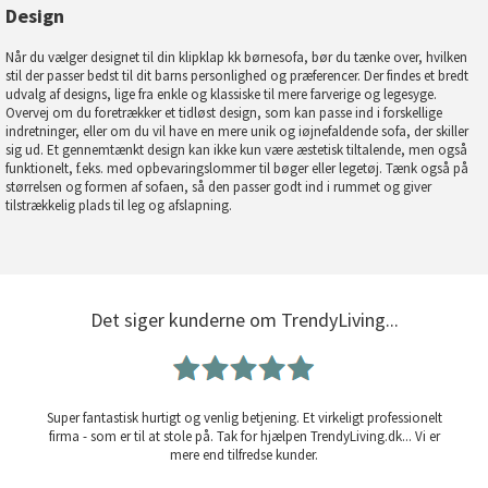
Design
Når du vælger designet til din klipklap kk børnesofa, bør du tænke over, hvilken
stil der passer bedst til dit barns personlighed og præferencer. Der findes et bredt
udvalg af designs, lige fra enkle og klassiske til mere farverige og legesyge.
Overvej om du foretrækker et tidløst design, som kan passe ind i forskellige
indretninger, eller om du vil have en mere unik og iøjnefaldende sofa, der skiller
sig ud. Et gennemtænkt design kan ikke kun være æstetisk tiltalende, men også
funktionelt, f.eks. med opbevaringslommer til bøger eller legetøj. Tænk også på
størrelsen og formen af sofaen, så den passer godt ind i rummet og giver
tilstrækkelig plads til leg og afslapning.
Det siger kunderne om TrendyLiving...
Super fantastisk hurtigt og venlig betjening. Et virkeligt professionelt
firma - som er til at stole på. Tak for hjælpen TrendyLiving.dk... Vi er
mere end tilfredse kunder.