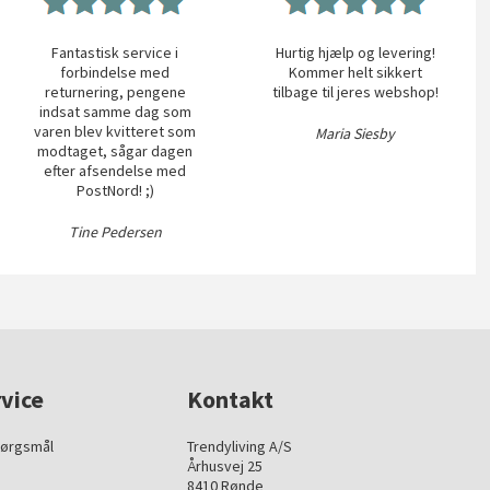
Fantastisk service i
Hurtig hjælp og levering!
forbindelse med
Kommer helt sikkert
returnering, pengene
tilbage til jeres webshop!
indsat samme dag som
varen blev kvitteret som
Maria Siesby
modtaget, sågar dagen
efter afsendelse med
PostNord! ;)
Tine Pedersen
vice
Kontakt
pørgsmål
Trendyliving A/S
Århusvej 25
8410 Rønde