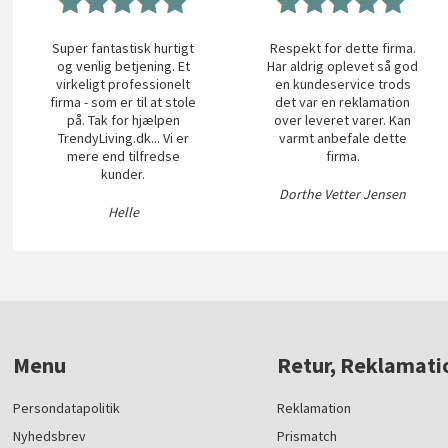
Super fantastisk hurtigt
Respekt for dette firma.
og venlig betjening. Et
Har aldrig oplevet så god
virkeligt professionelt
en kundeservice trods
firma - som er til at stole
det var en reklamation
på. Tak for hjælpen
over leveret varer. Kan
TrendyLiving.dk... Vi er
varmt anbefale dette
mere end tilfredse
firma.
kunder.
Dorthe Vetter Jensen
Helle
Menu
Retur, Reklamati
Persondatapolitik
Reklamation
Nyhedsbrev
Prismatch