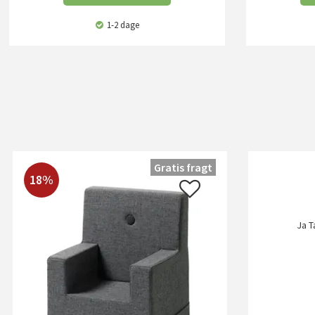
1-2 dage
Gratis fragt
18%
Ja T