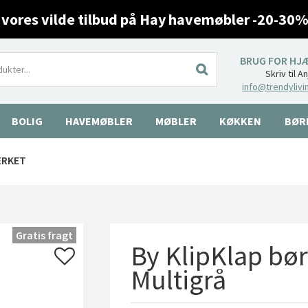
 vores vilde tilbud på Hay havemøbler -20-30%
BRUG FOR HJ
Skriv til A
info@trendylivi
BOLIG
HAVEMØBLER
MØBLER
KØKKEN
BØR
ÆRKET
Gratis fragt
By KlipKlap bør
Multigrå