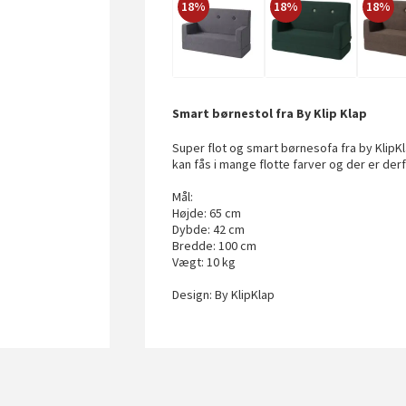
18%
18%
18%
Smart børnestol fra By Klip Klap
Super flot og smart børnesofa fra by KlipK
kan fås i mange flotte farver og der er derf
Mål:
Højde: 65 cm
Dybde: 42 cm
Bredde: 100 cm
Vægt: 10 kg
Design: By KlipKlap