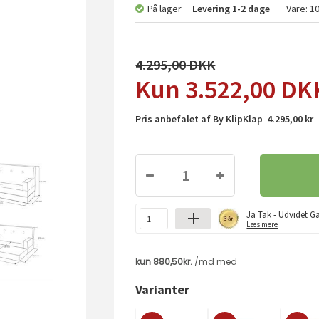
På lager
Levering
1-2 dage
Vare:
1
4.295,00
3.522,00
DK
Pris anbefalet af By KlipKlap 4.295,00 kr
Ja Tak - Udvidet Ga
Læs mere
Varianter