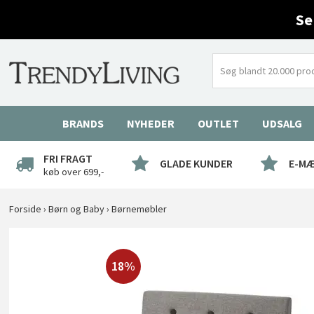
Se
BRANDS
NYHEDER
OUTLET
UDSALG
FRI FRAGT
GLADE KUNDER
E-M
køb over 699,-
Forside
›
Børn og Baby
›
Børnemøbler
18%