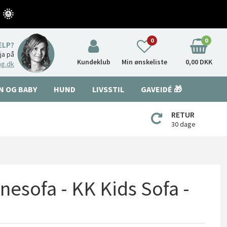
 🌞
0
0
ÆLP?
nja på
Kundeklub
Min ønskeliste
0,00 DKK
ng.dk
N OG BABY
HUND
LIVSSTIL
GAVEIDÉ 🎁
RETUR
30 dage
nesofa - KK Kids Sofa -