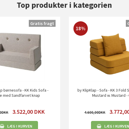
Top produkter i kategorien
Gratis fragt
18%
ap børnesofa - KK Kids Sofa -
by KlipKlap - Sofa - KK 3 Fold 
e med Sandfarvet knap
Mustard w. Mustard - 
3.522,00
DKK
3.772,0
0
4.600,00
LÆG I KURVEN
LÆG I KURVE