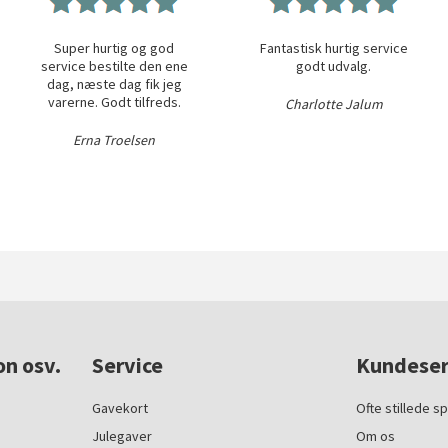
Super hurtig og god
Fantastisk hurtig service
service bestilte den ene
godt udvalg.
dag, næste dag fik jeg
varerne. Godt tilfreds.
Charlotte Jalum
Erna Troelsen
on osv.
Service
Kundeser
Gavekort
Ofte stillede s
Julegaver
Om os