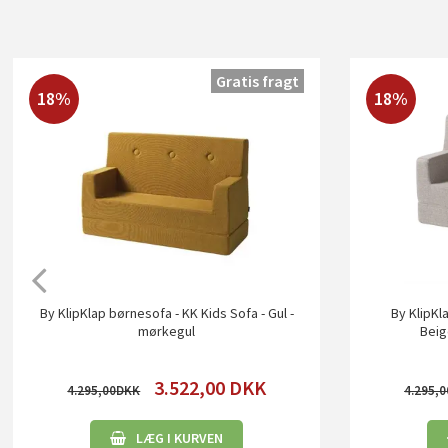
Gratis fragt
18%
18%
By KlipKlap børnesofa - KK Kids Sofa - Gul -
By KlipKl
mørkegul
Beig
3.522,00
DKK
4.295,00
4.295,0
LÆG I KURVEN