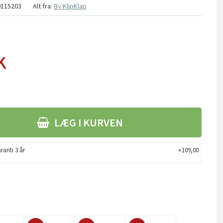
0115203
Alt fra:
By KlipKlap
K
LÆG I KURVEN
ranti 3 år
+109,00