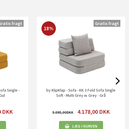
Gratis fragt
Gratis fragt
18%
Sofa Single -
by KlipKlap - Sofa - KK 3 Fold Sofa Single
Gul
Soft - Multi Grey w. Grey - Grå
0
DKK
4.178,00
DKK
5.095,00
N
LÆG I KURVEN