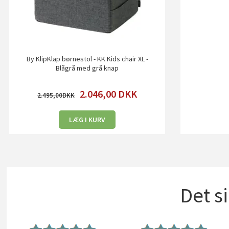
By KlipKlap børnestol - KK Kids chair XL -
Blågrå med grå knap
2.046,00
DKK
2.495,00
LÆG I KURV
Det s