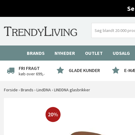
Se
BRANDS
NYHEDER
OUTLET
UDSALG
FRI FRAGT
GLADE KUNDER
E-M
køb over 699,-
Forside
›
Brands
›
LindDNA
›
LINDDNA glasbrikker
20%