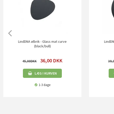
LindDNA ølbrik - Glass mat curve
LindDN
(black/bull)
36,00
DKK
45,00
39,
LÆG I KURVEN
1-3 dage