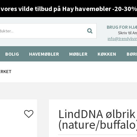
 vores vilde tilbud på Hay havemøbler -20-30%
BRUG FOR HJ
Skriv til A
info@trendylivi
BOLIG
HAVEMØBLER
MØBLER
KØKKEN
BØR
ÆRKET
LindDNA ølbrik 
(nature/buffalo