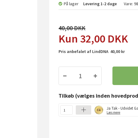
På lager
Levering
1-2 dage
Vare:
98
40,00
32,00
DKK
Pris anbefalet af LindDNA 40,00 kr
Tilkøb
(vælges inden hovedprod
Ja Tak - Udvidet Ga
Læs mere