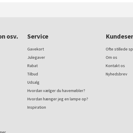
on osv.
Service
Kundeser
Gavekort
Ofte stillede s
Julegaver
Om os
Rabat
Kontakt os
Tilbud
Nyhedsbrev
Udsalg
Hvordan vælger du havemøbler?
Hvordan hænger jeg en lampe op?
Inspiration
mmer