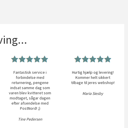
ing...
Fantastisk service i
Hurtig hjælp og levering!
forbindelse med
Kommer helt sikkert
returnering, pengene
tilbage til jeres webshop!
indsat samme dag som
varen blev kvitteret som
Maria Siesby
modtaget, sågar dagen
efter afsendelse med
PostNord! ;)
Tine Pedersen