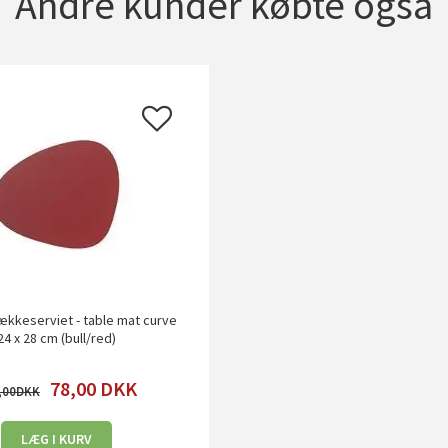
Andre kunder købte også
kkeserviet - table mat curve
24 x 28 cm (bull/red)
78,00
DKK
,00
LÆG I KURV