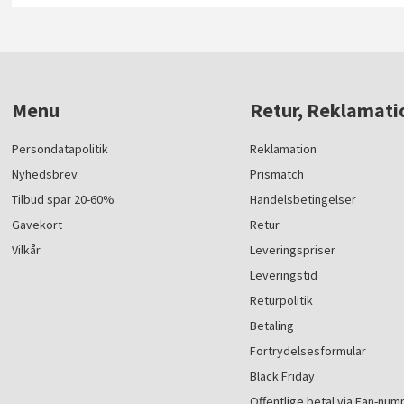
Menu
Retur, Reklamati
Persondatapolitik
Reklamation
Nyhedsbrev
Prismatch
Tilbud spar 20-60%
Handelsbetingelser
Gavekort
Retur
Vilkår
Leveringspriser
Leveringstid
Returpolitik
Betaling
Fortrydelsesformular
Black Friday
Offentlige betal via Ean-nu