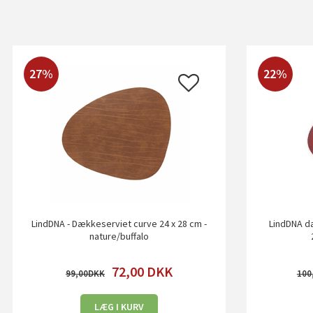
27%
22%
LindDNA - Dækkeserviet curve 24 x 28 cm -
LindDNA dæ
nature/buffalo
72,00
DKK
99,00
100
LÆG I KURV