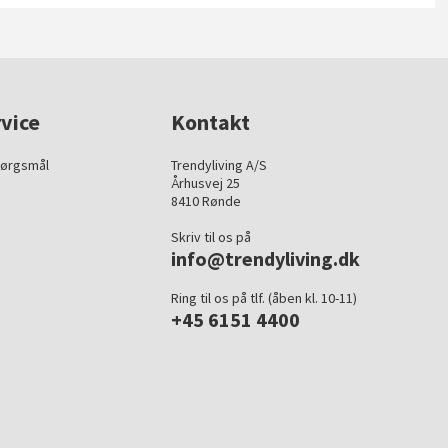
vice
Kontakt
pørgsmål
Trendyliving A/S
Århusvej 25
8410 Rønde
Skriv til os på
info@trendyliving.dk
Ring til os på tlf. (åben kl. 10-11)
+45 6151 4400