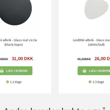
A ølbrik - Glass mat circle
LindDNA ølbrik - Glass ma
(black/nupo)
(white/bull)
31,00
DKK
26,00
D
00
40,00
LÆG I KURVEN
LÆG I KURVE
1-2 dage
1-3 dage