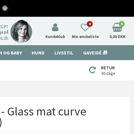
 🌞
0
0
ÆLP?
nja på
Kundeklub
Min ønskeliste
0,00 DKK
ng.dk
N OG BABY
HUND
LIVSSTIL
GAVEIDÉ 🎁
RETUR
30 dage
- Glass mat curve
)