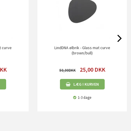
t curve
LindDNA ølbrik - Glass mat curve
(brown/bull)
KK
25,00
DKK
50,00
N
LÆG I KURVEN
1-3 dage