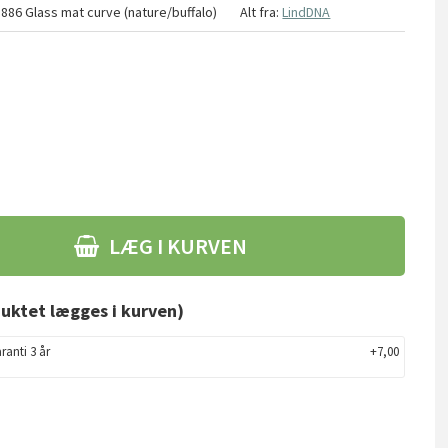
886 Glass mat curve (nature/buffalo)
Alt fra:
LindDNA
LÆG I KURVEN
uktet lægges i kurven)
ranti 3 år
+7,00