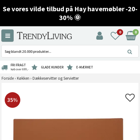
Se vores vilde tilbud på Hay havemøbler -20-
30% 🌞
0
0
FRI FRAGT
GLADE KUNDER
E-MÆRKET
køb over 699,-
Forside
›
Køkken
›
Dækkeservitter og Servietter
35%