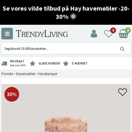
Se vores vilde tilbud på Hay havemøbler -20-
30% 🌞
0
0
FRI FRAGT
GLADE KUNDER
E-MÆRKET
køb over 699,-
Forside
›
Havemøbler
›
Havelamper
30%