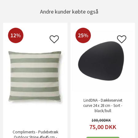
Andre kunder købte også
12%
25%
LindDNA - Dækkeserviet
curve 24 x 28 cm - Sort -
black/bull
100,00
75,00
DKK
Compliments - Pudebetræk
Outdoor Stripe 45x45 cm -