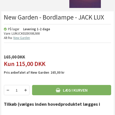
New Garden - Bordlampe - JACK LUX
På lager
Levering
1-2 dage
Vare:
LUMJCK010XXWLNW
Alt fra:
New Garden
165,00
115,00
DKK
Pris anbefalet af New Garden 165,00 kr
LÆG I KURVEN
Tilkøb
(vælges inden hovedproduktet lægges i