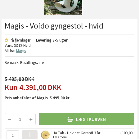
Magis - Voido gyngestol - hvid
På fjernlager
Levering
3-5 uger
Vare:
SD12-Hvid
Alt fra:
Magis
Bemærk: Bestillingsvare
5.495,00
4.391,00
DKK
Pris anbefalet af Magis 5.495,00 kr
LÆG I KURVEN
Ja Tak - Udvidet Garanti 3 år
+109,00
Læs mere