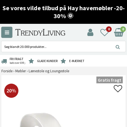
Se vores vilde tilbud på Hay havemøbler -20-
30% 🌞
0
0
FRI FRAGT
GLADE KUNDER
E-MÆRKET
køb over 699,-
Forside
›
Møbler
›
Lænestole og Loungestole
Gratis fragt
20%