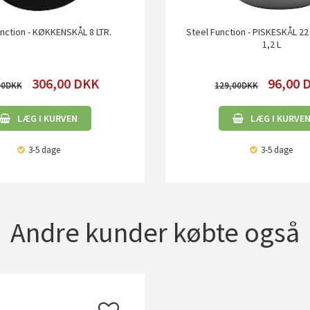
nction - KØKKENSKÅL 8 LTR.
Steel Function - PISKESKÅL 22
1,2 L
306,00
DKK
96,00
00
129,00
LÆG I KURVEN
LÆG I KURVE
3-5 dage
3-5 dage
Andre kunder købte også