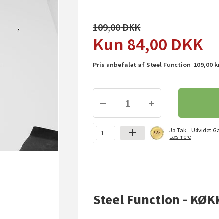
109,00
84,00
DKK
Pris anbefalet af Steel Function 109,00 k
Ja Tak - Udvidet Ga
Læs mere
Steel Function - KØ