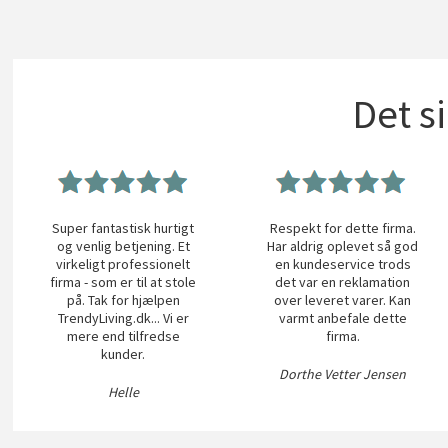
Det s
Super fantastisk hurtigt
Respekt for dette firma.
og venlig betjening. Et
Har aldrig oplevet så god
virkeligt professionelt
en kundeservice trods
firma - som er til at stole
det var en reklamation
på. Tak for hjælpen
over leveret varer. Kan
TrendyLiving.dk... Vi er
varmt anbefale dette
mere end tilfredse
firma.
kunder.
Dorthe Vetter Jensen
Helle