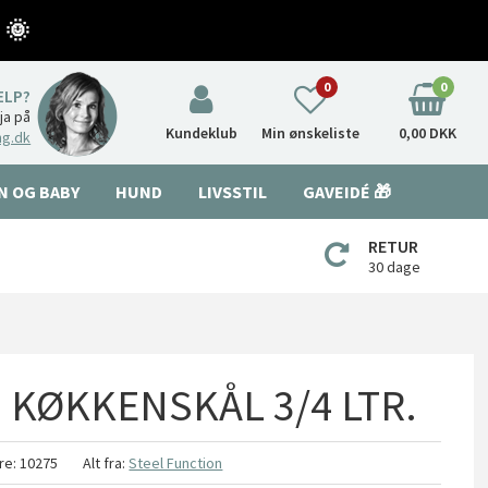
 🌞
0
0
ÆLP?
nja på
Kundeklub
Min ønskeliste
0,00 DKK
ng.dk
N OG BABY
HUND
LIVSSTIL
GAVEIDÉ 🎁
RETUR
30 dage
 - KØKKENSKÅL 3/4 LTR.
re:
10275
Alt fra:
Steel Function