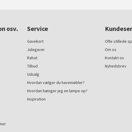
on osv.
Service
Kundeser
Gavekort
Ofte stillede s
Julegaver
Om os
Rabat
Kontakt os
Tilbud
Nyhedsbrev
Udsalg
Hvordan vælger du havemøbler?
Hvordan hænger jeg en lampe op?
Inspiration
mmer