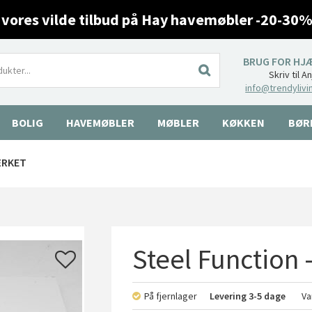
 vores vilde tilbud på Hay havemøbler -20-30%
BRUG FOR HJ
Skriv til A
info@trendylivi
BOLIG
HAVEMØBLER
MØBLER
KØKKEN
BØR
ÆRKET
Steel Function
På fjernlager
Levering
3-5 dage
Va