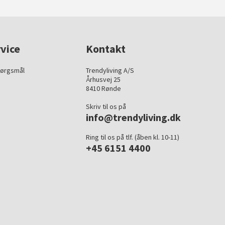
vice
Kontakt
pørgsmål
Trendyliving A/S
Århusvej 25
8410 Rønde
Skriv til os på
info@trendyliving.dk
Ring til os på tlf. (åben kl. 10-11)
+45 6151 4400