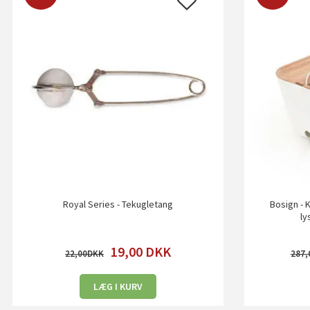
Royal Series - Tekugletang
Bosign - 
ly
19,00
DKK
22,00
287,
LÆG I KURV