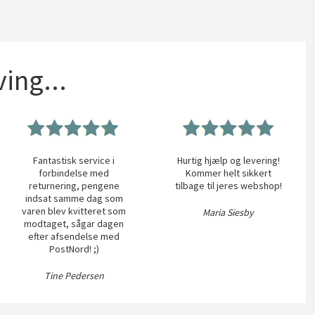
ing...
Fantastisk service i
Hurtig hjælp og levering!
forbindelse med
Kommer helt sikkert
returnering, pengene
tilbage til jeres webshop!
indsat samme dag som
varen blev kvitteret som
Maria Siesby
modtaget, sågar dagen
efter afsendelse med
PostNord! ;)
Tine Pedersen