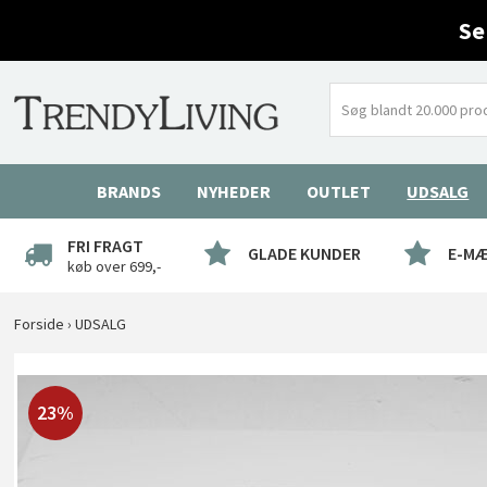
Se
BRANDS
NYHEDER
OUTLET
UDSALG
FRI FRAGT
GLADE KUNDER
E-M
køb over 699,-
Forside
›
UDSALG
23%