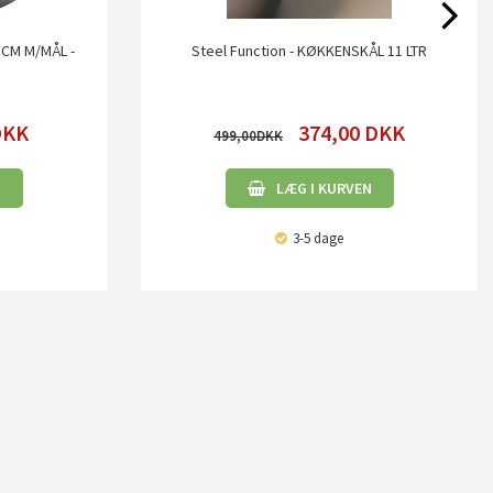
 CM M/MÅL -
Steel Function - KØKKENSKÅL 11 LTR
DKK
374,00
DKK
499,00
N
LÆG I KURVEN
3-5 dage