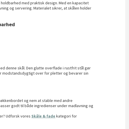
er holdbarhed med praktisk design. Med en kapacitet
vning og servering. Materialet sikrer, at skålen holder
dbarhed
d denne skål. Den glatte overflade i rustfrit stål gør
 er modstandsdygtigt over for pletter og bevarer sin
 køkkenbordet og nem at stable med andre
passer godt til både ingredienser under madlavning og
jer? Udforsk vores
Skåle & fade
kategori for