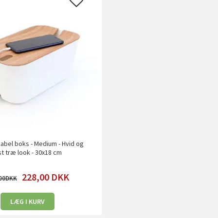
Kabel boks - Medium - Hvid og
st træ look - 30x18 cm
228,00
DKK
00
LÆG I KURV