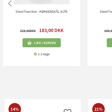
Steel Function - KØKKENSKÅL 4 LTR.
Steel Fu
183,00
DKK
229,00
369,
LÆG I KURVEN
1-2 dage
14%
21%