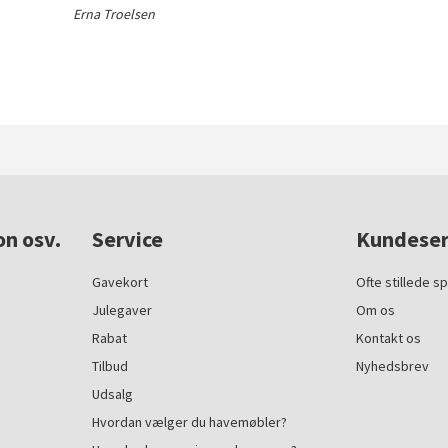
Erna Troelsen
on osv.
Service
Kundeser
Gavekort
Ofte stillede s
Julegaver
Om os
Rabat
Kontakt os
Tilbud
Nyhedsbrev
Udsalg
Hvordan vælger du havemøbler?