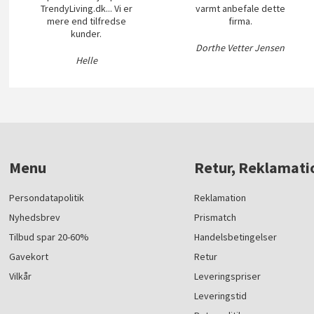
TrendyLiving.dk... Vi er
varmt anbefale dette
mere end tilfredse
firma.
kunder.
Dorthe Vetter Jensen
Helle
Menu
Retur, Reklamati
Persondatapolitik
Reklamation
Nyhedsbrev
Prismatch
Tilbud spar 20-60%
Handelsbetingelser
Gavekort
Retur
Vilkår
Leveringspriser
Leveringstid