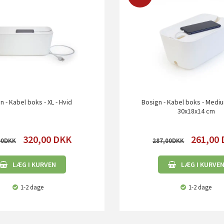
n - Kabel boks - XL - Hvid
Bosign - Kabel boks - Mediu
30x18x14 cm
320,00
DKK
261,00
00
287,00
LÆG I KURVEN
LÆG I KURVE
1-2 dage
1-2 dage