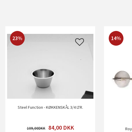
23%
14%
Steel Function - KØKKENSKÅL 3/4 LTR.
84,00
DKK
109,00
Roy