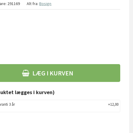
are:
291169
Alt fra:
Bosign
LÆG I KURVEN
uktet lægges i kurven)
ranti 3 år
+12,00