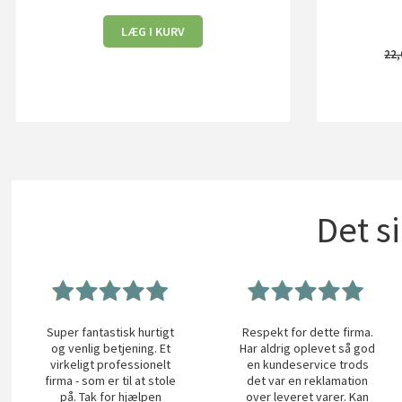
LÆG I KURV
22,
Det s
Super fantastisk hurtigt
Respekt for dette firma.
og venlig betjening. Et
Har aldrig oplevet så god
virkeligt professionelt
en kundeservice trods
firma - som er til at stole
det var en reklamation
på. Tak for hjælpen
over leveret varer. Kan