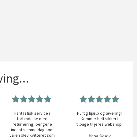
ing...
Fantastisk service i
Hurtig hjælp og levering!
forbindelse med
Kommer helt sikkert
returnering, pengene
tilbage til jeres webshop!
indsat samme dag som
varen blev kvitteret som
Maria Siesby