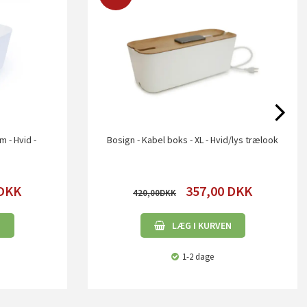
m - Hvid -
Bosign - Kabel boks - XL - Hvid/lys trælook
DKK
357,00
DKK
420,00
N
LÆG I KURVEN
1-2 dage