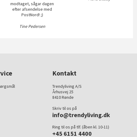
modtaget, sågar dagen
efter afsendelse med
PostNord! ;)
Tine Pedersen
vice
Kontakt
pørgsmål
Trendyliving A/S
Århusvej 25
8410 Rønde
Skriv til os på
info@trendyliving.dk
Ring til os på tlf. (åben kl. 10-11)
+45 6151 4400