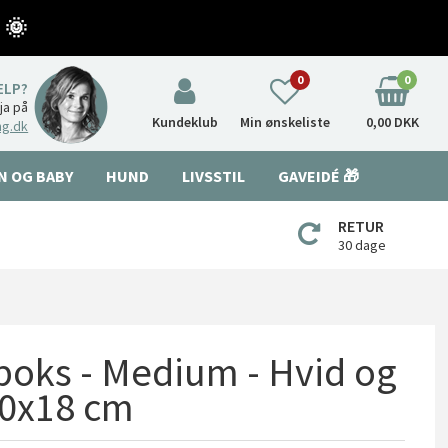
 🌞
0
0
ÆLP?
nja på
Kundeklub
Min ønskeliste
0,00 DKK
ng.dk
N OG BABY
HUND
LIVSSTIL
GAVEIDÉ 🎁
RETUR
30 dage
 boks - Medium - Hvid og
 30x18 cm