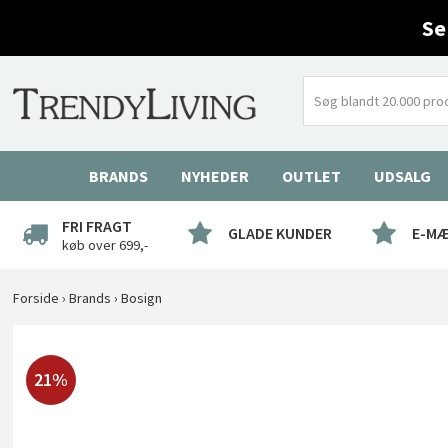
Se
BRANDS
NYHEDER
OUTLET
UDSALG
FRI FRAGT
GLADE KUNDER
E-M
køb over 699,-
Forside
›
Brands
›
Bosign
21%