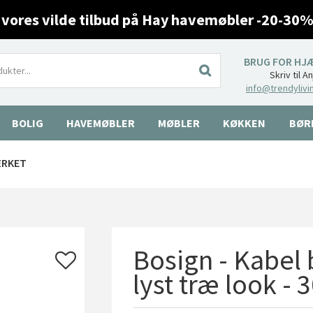
 vores vilde tilbud på Hay havemøbler -20-30%
BRUG FOR HJ
Skriv til A
info@trendylivi
BOLIG
HAVEMØBLER
MØBLER
KØKKEN
BØR
ÆRKET
Bosign - Kabel
lyst træ look -