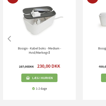
Bosign - Kabel boks - Medium -
Bosig
Hvid/Mørkegrå
230,00
DKK
287,00
400,
LÆG I KURVEN
1-2 dage