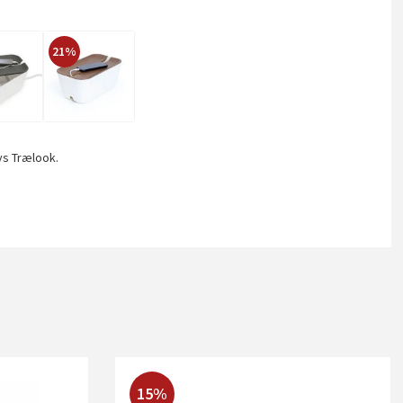
21%
ys Trælook.
15%