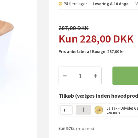
På fjernlager
Levering
8-10 dage
V
287,00
228,00
DKK
Pris anbefalet af Bosign 287,00 kr
Tilkøb
(vælges inden hovedprod
Ja Tak - Udvidet Ga
Læs mere