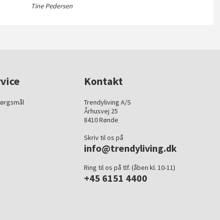
Tine Pedersen
vice
Kontakt
pørgsmål
Trendyliving A/S
Århusvej 25
8410 Rønde
Skriv til os på
info@trendyliving.dk
Ring til os på tlf. (åben kl. 10-11)
+45 6151 4400