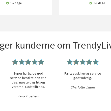
1-2 dage
1-2 dage
iger kunderne om TrendyLiv
Super hurtig og god
Fantastisk hurtig service
service bestilte den ene
godt udvalg.
dag, næste dag fik jeg
varerne. Godt tilfreds.
Charlotte Jalum
Erna Troelsen