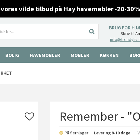
 vores vilde tilbud på Hay havemøbler -20-30%
BRUG FOR HJ
Skriv til A
info@trendylivi
BOLIG
HAVEMØBLER
MØBLER
KØKKEN
BØR
ÆRKET
Remember - "O
På fjernlager
Levering
8-10 dage
V