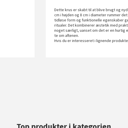
Dette krus er skabt til at blive brugt og n
cm i højden og 8 cm i diameter rummer det 
tidløse form og funktionelle egenskaber gør 
ritualer. Det kombinerer æstetik med prakt
noget særligt, uanset om det er en hurtig
te om aftenen.
Hvis du er interesseret i lignende produkt
Top produkter i kategorien