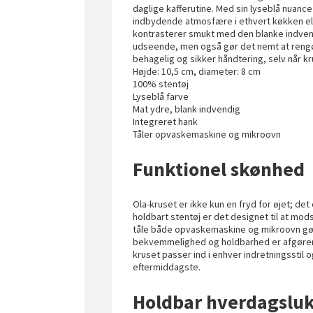
daglige kafferutine. Med sin lyseblå nuance
indbydende atmosfære i ethvert køkken ell
kontrasterer smukt med den blanke indvendi
udseende, men også gør det nemt at rengør
behagelig og sikker håndtering, selv når k
Højde: 10,5 cm, diameter: 8 cm
100% stentøj
Lyseblå farve
Mat ydre, blank indvendig
Integreret hank
Tåler opvaskemaskine og mikroovn
Funktionel skønhed
Ola-kruset er ikke kun en fryd for øjet; det
holdbart stentøj er det designet til at mod
tåle både opvaskemaskine og mikroovn gør d
bekvemmelighed og holdbarhed er afgørende
kruset passer ind i enhver indretningsstil o
eftermiddagste.
Holdbar hverdagslu