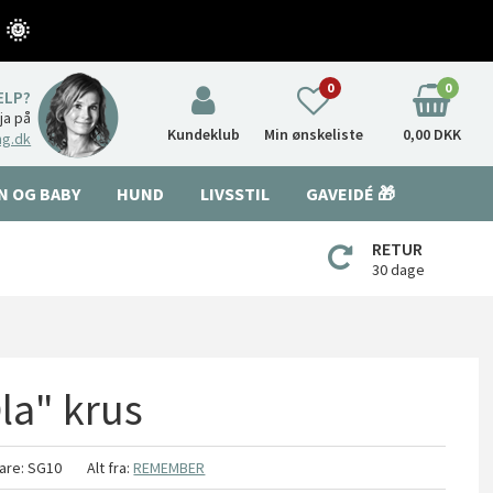
 🌞
0
0
ÆLP?
nja på
Kundeklub
Min ønskeliste
0,00 DKK
ng.dk
N OG BABY
HUND
LIVSSTIL
GAVEIDÉ 🎁
RETUR
30 dage
la" krus
are:
SG10
Alt fra:
REMEMBER