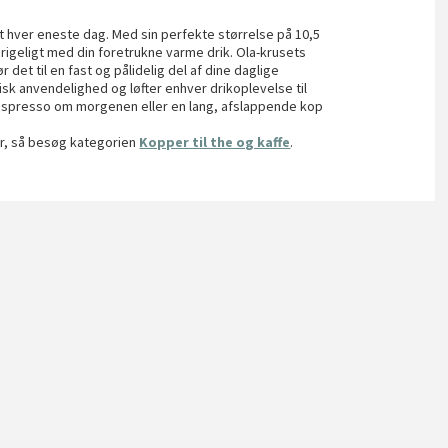
ydt hver eneste dag. Med sin perfekte størrelse på 10,5
rigeligt med din foretrukne varme drik. Ola-krusets
det til en fast og pålidelig del af dine daglige
isk anvendelighed og løfter enhver drikoplevelse til
 espresso om morgenen eller en lang, afslappende kop
er, så besøg kategorien
Kopper til the og kaffe
.