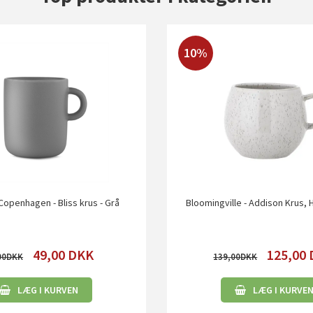
10%
openhagen - Bliss krus - Grå
Bloomingville - Addison Krus, 
49,00
DKK
125,00
00
139,00
LÆG I KURVEN
LÆG I KURVE