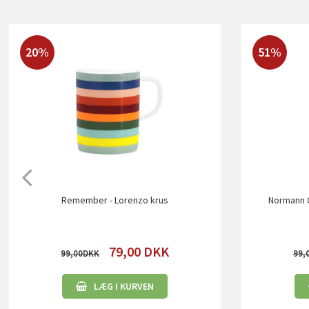
20%
51%
Remember - Lorenzo krus
Normann C
79,00
DKK
99,00
99,
LÆG I KURVEN