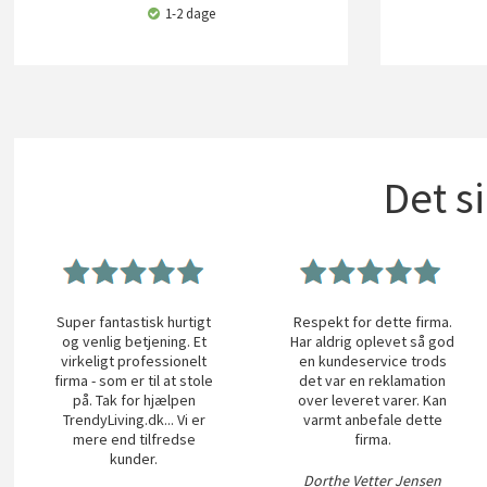
1-2 dage
Det s
Super fantastisk hurtigt
Respekt for dette firma.
og venlig betjening. Et
Har aldrig oplevet så god
virkeligt professionelt
en kundeservice trods
firma - som er til at stole
det var en reklamation
på. Tak for hjælpen
over leveret varer. Kan
TrendyLiving.dk... Vi er
varmt anbefale dette
mere end tilfredse
firma.
kunder.
Dorthe Vetter Jensen