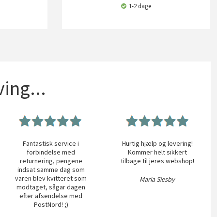
1-2 dage
ing...
Fantastisk service i
Hurtig hjælp og levering!
forbindelse med
Kommer helt sikkert
returnering, pengene
tilbage til jeres webshop!
indsat samme dag som
varen blev kvitteret som
Maria Siesby
modtaget, sågar dagen
efter afsendelse med
PostNord! ;)