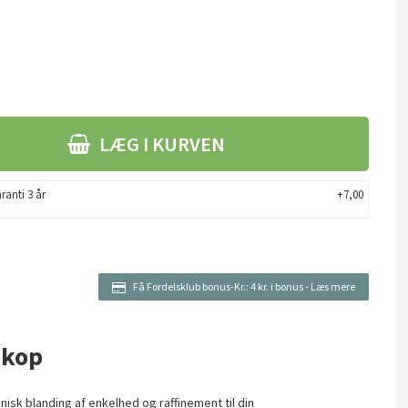
LÆG I KURVEN
ranti 3 år
+7,00
Få Fordelsklub bonus-Kr.:
4 kr. i bonus
-
Læs mere
 kop
sk blanding af enkelhed og raffinement til din