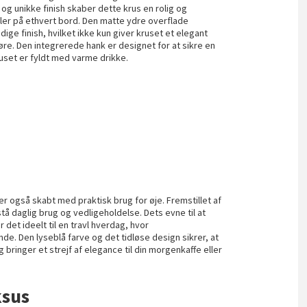
 og unikke finish skaber dette krus en rolig og
er på ethvert bord. Den matte ydre overflade
ge finish, hvilket ikke kun giver kruset et elegant
e. Den integrerede hank er designet for at sikre en
ruset er fyldt med varme drikke.
 er også skabt med praktisk brug for øje. Fremstillet af
stå daglig brug og vedligeholdelse. Dets evne til at
et ideelt til en travl hverdag, hvor
. Den lyseblå farve og det tidløse design sikrer, at
g bringer et strejf af elegance til din morgenkaffe eller
ksus