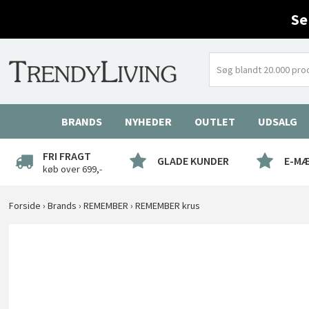
Se
BRANDS
NYHEDER
OUTLET
UDSALG
FRI FRAGT
GLADE KUNDER
E-M
køb over 699,-
Forside
›
Brands
›
REMEMBER
›
REMEMBER krus