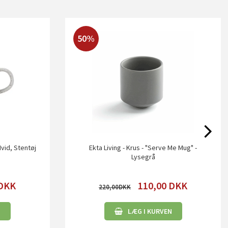
50%
Hvid, Stentøj
Ekta Living - Krus - "Serve Me Mug" -
Lysegrå
DKK
110,00
DKK
220,00
N
LÆG I KURVEN